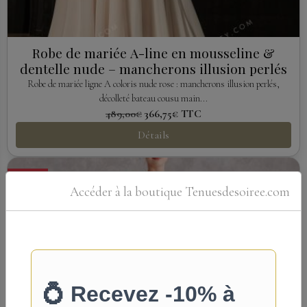
Robe de mariée A-line en mousseline &
dentelle nude – mancherons illusion perlés
Robe de mariée ligne A coloris nude rose : mancherons illusion perlés,
décolleté bateau cousu main...
489,00€
366,75€
TTC
Détails
Promo
Accéder à la boutique Tenuesdesoiree.com