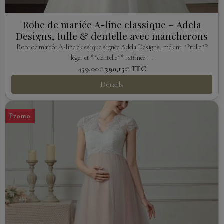
Robe de mariée A-line classique – Adela
Designs, tulle & dentelle avec mancherons
Robe de mariée A-line classique signée Adela Designs, mêlant **tulle**
léger et **dentelle** raffinée....
459,00€
390,15€
TTC
Détails
Promo