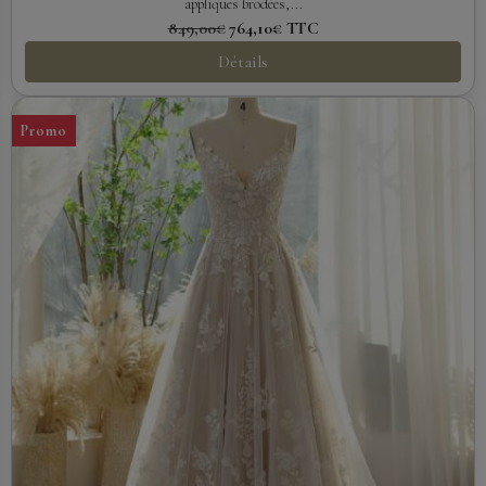
appliques brodées,...
849,00€
764,10€
TTC
Détails
Promo