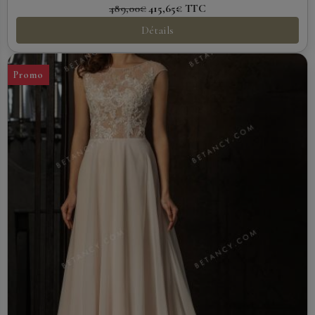
489,00€
415,65€
TTC
Détails
Promo