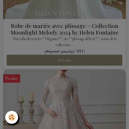
Robe de mariée avec plissage – Collection
Moonlight Melody 2024 by Helen Fontaine
Une robe de mariée **élégante**, au **plissage délicat**, issue de la
collection...
589,00€
500,65€
TTC
Détails
Promo