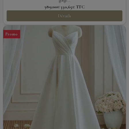
gorge...
389,00€
330,65€
TTC
Détails
Promo