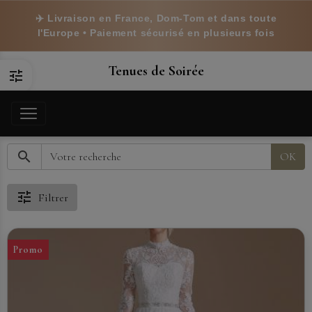
✈️ Livraison en France, Dom-Tom et dans toute
l'Europe • Paiement sécurisé en plusieurs fois
Tenues de Soirée
OK
Filtrer
Promo