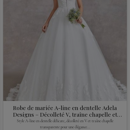
Robe de mariée A-line en dentelle Adela
Designs – Décolleté V, traîne chapelle et
soutien-gorge intégré
Style A-line en dentelle délicate, décolleté en V et traîne chapelle
transparente pour une élégance...