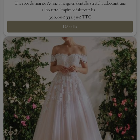
Une robe de mariée A-line vintage en dentelle stretch, adoptant une
silhouette Empire idéale pour les...
390,00€
331,50€
TTC
Détails