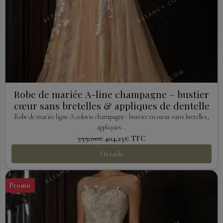
Robe de mariée A-line champagne – bustier
cœur sans bretelles & appliques de dentelle
Robe de mariée ligne A coloris champagne : bustier en cœur sans bretelles,
appliques...
539,00€
404,25€
TTC
Détails
Promo