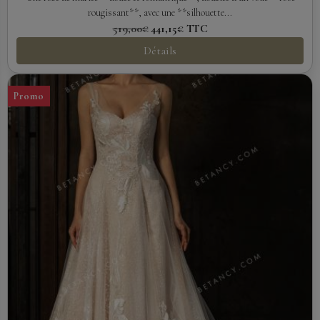
rougissant**, avec une **silhouette...
519,00€
441,15€
TTC
Détails
Promo