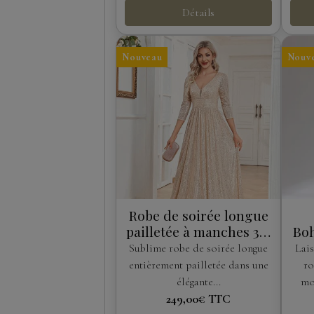
Détails
Nouveau
Nouv
Robe de soirée longue
pailletée à manches 3/4
Boh
– Helen Fontaine
Sublime robe de soirée longue
Lais
entièrement pailletée dans une
ro
élégante...
mo
249,00€
TTC