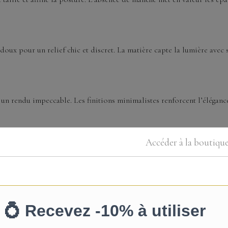
 doux pour un relief chic et discret. La matière capte la lumière avec s
n rendu impeccable. Les finitions minimalistes renforcent l’élégance 
invisibles pour un confort qui dure du “oui” à la dernière danse. L
Accéder à la boutiqu
étique : silhouettes droites, sablier ou en 8, souhaitant dévoiler les 
le aérien et des sandales fines. Une couronne discrète ou un peigne p