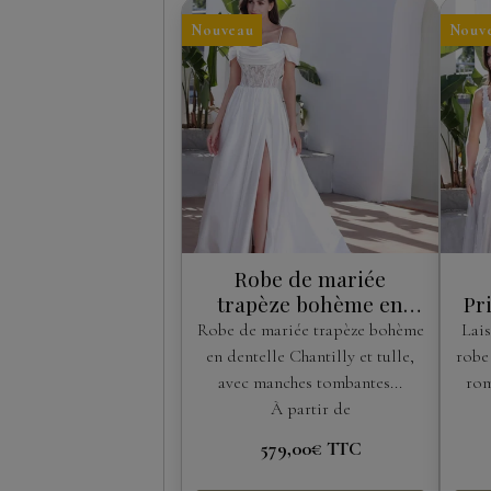
Nouveau
Nouv
Robe de mariée
trapèze bohème en
Pr
dentelle Chantilly avec
Robe de mariée trapèze bohème
Lais
manches amovibles
en dentelle Chantilly et tulle,
robe
avec manches tombantes...
rom
À partir de
579,00€
TTC