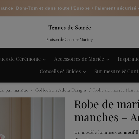
France, Dom-Tom et dans toute l'Europe • Paiement sécurisé 
Tenues de Soirée
Maison de Couture Mariage
ues de Cérémonie
Accessoires de Mariée
Inspirat
Conseils & Guides
Sur mesure & Cont
ée par marque
Collection Adela Designs
Robe de mariée fleuri
Robe de mari
manches – A
Un modèle lumineux au
motif fl