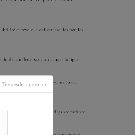
ubtilité et révèle la délicatesse des pétales
du dessin fleuri sans surcharger la ligne.
a robe accompagne chaque mouvement avec
e Tenuesdesoiree.com
épaules tout en gardant une élégance raffinée.
erlé ajoutera la touche finale romantique.