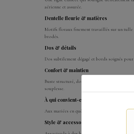
aérienne et assurée.
Dentelle fleurie & matières
Motifs floraux finement travaillés sur un tulle
brodés.
Dos & détails
Dos subtilement dégagé et bords soignés pour u
Confort & maintien
Buste structuré, doublure légère et coutures 
souplesse.
À qui convient-elle ?
Aux mariées en quête d’un style
moderne
et po
Style & accessoires
Associez-la à des boucles minimalistes, un voi