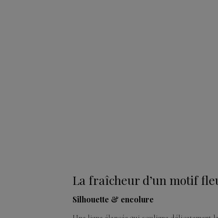
La fraîcheur d’un motif fl
Silhouette & encolure
Une ligne élancée qui souligne délicatement la 