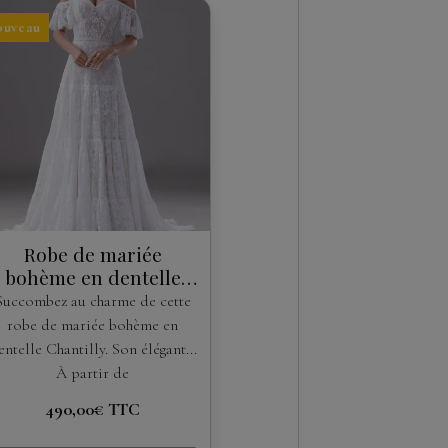
ouveau
Robe de mariée
bohème en dentelle
Chantilly à épaules
Succombez au charme de cette
dénudées
robe de mariée bohème en
entelle Chantilly. Son élégant...
À partir de
490,00€
TTC