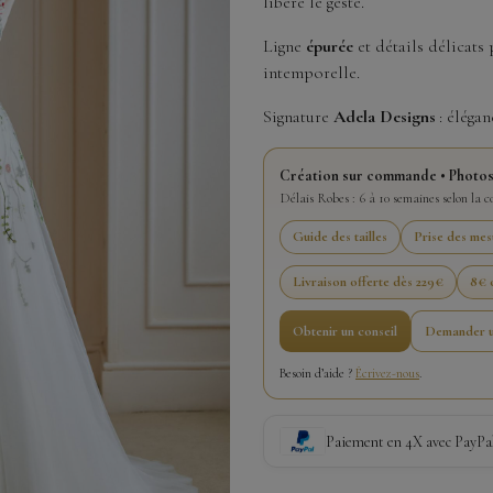
libère le geste.
Ligne
épurée
et détails délicats
intemporelle.
Signature
Adela Designs
: élégan
Création sur commande • Photos
Délais Robes : 6 à 10 semaines selon la 
Guide des tailles
Prise des mes
Livraison offerte dès 229€
8€ o
Obtenir un conseil
Demander u
Besoin d’aide ?
Écrivez-nous
.
Paiement en 4X avec PayPa