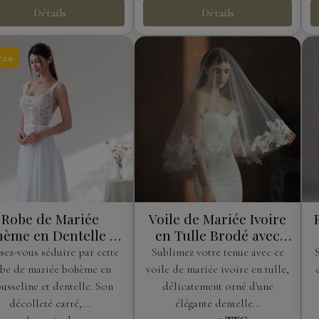
Détails
Détails
eau
Robe de Mariée
Voile de Mariée Ivoire
ème en Dentelle et
en Tulle Brodé avec
Mousseline
Peigne
sez-vous séduire par cette
Sublimez votre tenue avec ce
be de mariée bohème en
voile de mariée ivoire en tulle,
usseline et dentelle. Son
délicatement orné d'une
décolleté carré,...
élégante dentelle...