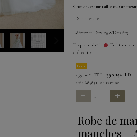
Choisissez par taille ou sur mesu
Référence : Style#WD215813
Disponibilité :
Création sur 
collection
Promo
390,15€ TTC
459,00€ TTC
soit
68,85€
de remise
Robe de mar
manches – 