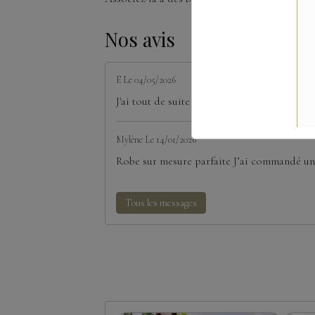
Nos avis
E
Le 04/05/2026
J'ai tout de suite craqué pour la robe court
Mylène
Le 14/01/2026
Robe sur mesure parfaite J’ai commandé une
Tous les messages