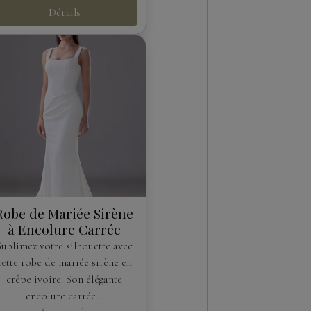
Détails
Robe de Mariée Sirène
à Encolure Carrée
Sublimez votre silhouette avec
cette robe de mariée sirène en
crêpe ivoire. Son élégante
encolure carrée...