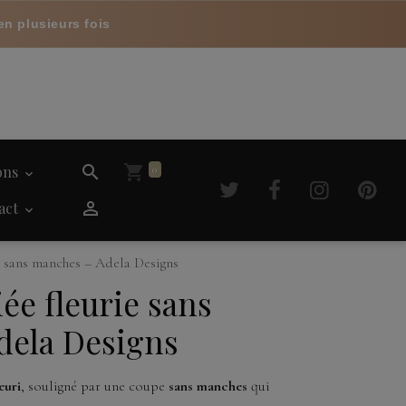
en plusieurs fois
ions
0
act
e sans manches – Adela Designs
ée fleurie sans
dela Designs
euri
, souligné par une coupe
sans manches
qui