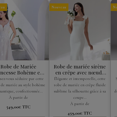
eau
Nouveau
N
Robe de Mariée
Robe de mariée sirène
incesse Bohème en
en crêpe avec nœuds
Tulle Pailleté et
aux épaules
sez-vous séduire par cette
Élégante et intemporelle, cette
Dentelle Florale
 de mariée au style bohème
robe de mariée en crêpe fluide
antique, confectionnée...
sublime la silhouette grâce à sa
d
À partir de
coupe...
À partir de
549,00€
TTC
459,00€
TTC