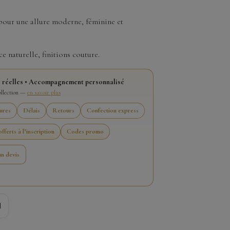
 pour une allure moderne, féminine et
ce naturelle, finitions couture.
 réelles • Accompagnement personnalisé
collection —
en savoir plus
ures
Délais
Retours
Confection express
fferts à l’inscription
Codes promo
n devis
l