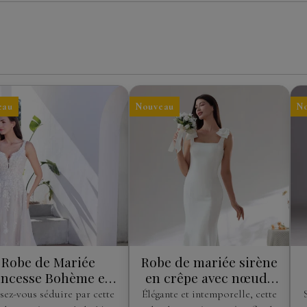
eau
Nouveau
N
Robe de Mariée
Robe de mariée sirène
incesse Bohème en
en crêpe avec nœuds
Tulle Pailleté et
aux épaules
sez-vous séduire par cette
Élégante et intemporelle, cette