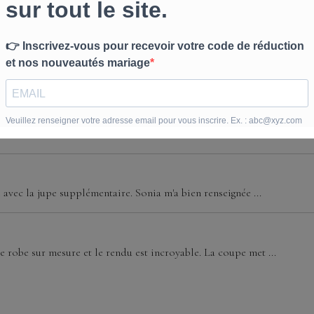
 avec modernité, sculptant doucement la silhouette pour un rendu emp
iscrète audace.
 fin, des bijoux minimalistes ou des ballerines satinées. Une coiffure
e avec la jupe supplémentaire. Sonia m'a bien renseignée ...
 robe sur mesure et le rendu est incroyable. La coupe met ...