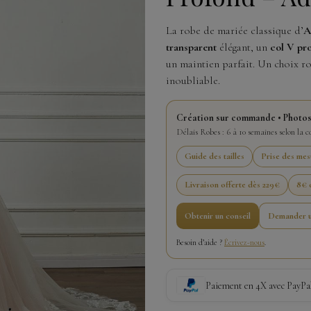
La robe de mariée classique d’
A
transparent
élégant, un
col V pr
un maintien parfait. Un choix r
inoubliable.
Création sur commande • Photos
Délais Robes : 6 à 10 semaines selon la 
Guide des tailles
Prise des mes
Livraison offerte dès 229€
8€ o
Obtenir un conseil
Demander u
Besoin d’aide ?
Écrivez-nous
.
Paiement en 4X avec PayPa