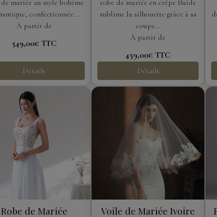
Dentelle Florale
 de mariée au style bohème
robe de mariée en crêpe fluide
antique, confectionnée...
sublime la silhouette grâce à sa
d
À partir de
coupe...
À partir de
549,00€
TTC
459,00€
TTC
Détails
Détails
Robe de Mariée
Voile de Mariée Ivoire