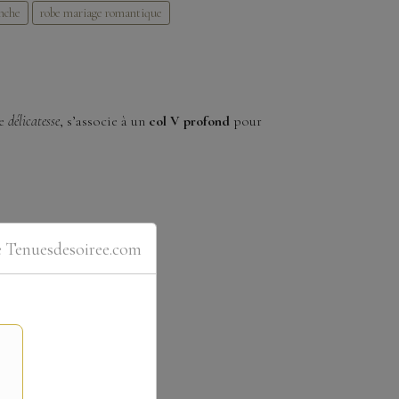
anche
robe mariage romantique
de
délicatesse
, s’associe à un
col V profond
pour
e Tenuesdesoiree.com