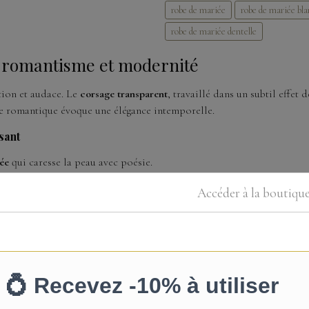
robe de mariée
robe de mariée bl
robe de mariée dentelle
: romantisme et modernité
tion et audace. Le
corsage transparent
, travaillé dans un subtil effet 
upe romantique évoque une élégance intemporelle.
sant
uée
qui caresse la peau avec poésie.
n discret et confortable, sans compromettre la finesse du design.
Accéder à la boutiqu
r mettre en valeur le buste avec grâce et féminité.
 l’enfilage tout en assurant une tenue impeccable.
our sublimer chaque mouvement avec confort.
rel