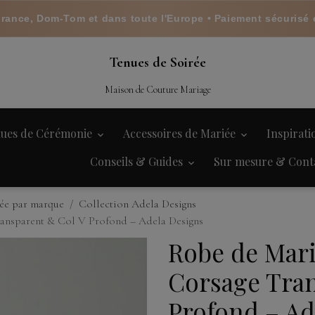
France, Dom-Tom et dans toute l'Europe • Paiement sécurisé 
Tenues de Soirée
Maison de Couture Mariage
ues de Cérémonie
Accessoires de Mariée
Inspirat
Conseils & Guides
Sur mesure & Cont
ée par marque
Collection Adela Designs
ransparent & Col V Profond – Adela Designs
Robe de Mari
Corsage Tran
Profond – Ad