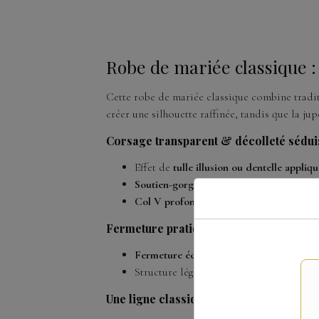
Robe de mariée classique 
Cette robe de mariée classique combine tradi
créer une silhouette raffinée, tandis que la j
Corsage transparent & décolleté sédui
Effet de
tulle illusion ou dentelle appliq
Soutien-gorge intégré
offrant un maintie
Col V profond
subtilement travaillé pou
Fermeture pratique & maintien
Fermeture éclair dans le dos
, facilitant
Structure légère mais stable, pensée p
Une ligne classique au charme intempo