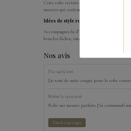
Cette robe revisite la coupe de bal classique
mariées qui veulent conjuguer romantisme et d
Idées de style romantique
Accompagnez-la d’accessoires légers : un voile
boucles lâches, intensifiera son allure rêveuse.
Nos avis
E
Le 04/05/2026
J'ai tout de suite craqué pour la robe court
Mylène
Le 14/01/2026
Robe sur mesure parfaite J’ai commandé une
Tous les messages