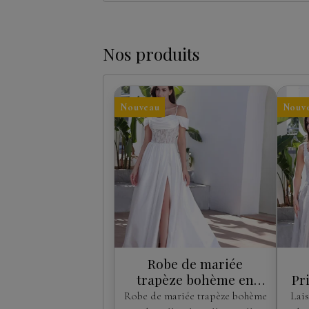
Nos produits
Nouveau
Nouv
Robe de mariée
trapèze bohème en
Pr
dentelle Chantilly avec
Robe de mariée trapèze bohème
Lais