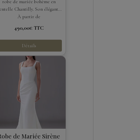
dénudées
robe de mariée bohème en
entelle Chantilly. Son élégant...
À partir de
490,00€
TTC
Détails
Robe de Mariée Sirène