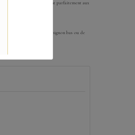
reint de grâce. Elle convient parfaitement aux
 douce, qu’il s’agisse d’un chignon bas ou de