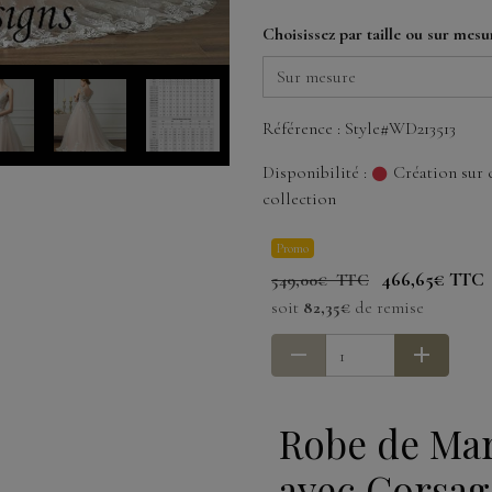
Choisissez par taille ou sur mesu
Référence : Style#WD213513
Disponibilité :
Création sur 
collection
Promo
466,65€ TTC
549,00€ TTC
soit
82,35€
de remise
Robe de Mar
avec Corsag