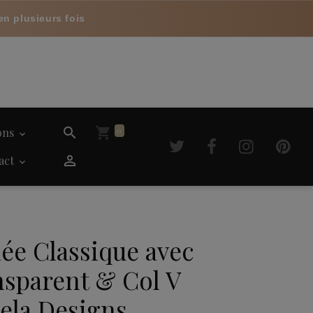
en plusieurs fois
ions
0
act
ée Classique avec
sparent & Col V
ela Designs