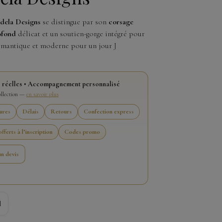
dela Designs
se distingue par son
corsage
ofond
délicat et un soutien-gorge intégré pour
omantique et moderne pour un jour J
 réelles • Accompagnement personnalisé
collection —
en savoir plus
ures
Délais
Retours
Confection express
fferts à l’inscription
Codes promo
n devis
l