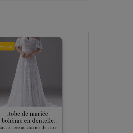
ouveau
Robe de mariée
bohème en dentelle
Chantilly à épaules
Succombez au charme de cette