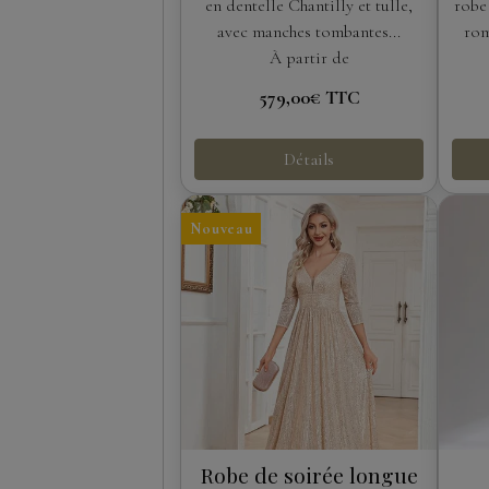
manches amovibles
en dentelle Chantilly et tulle,
robe
avec manches tombantes...
rom
À partir de
579,00€
TTC
Détails
Nouveau
Robe de soirée longue