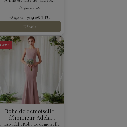
A-line est faite de matière...
À partir de
170,10€
TTC
189,00€
Détails
Promo
Robe de demoiselle
d'honneur Adela
Designs
Photo réelleRobe de demoiselle