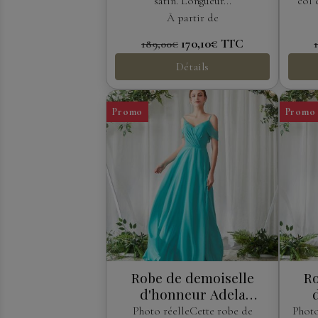
satin. Longueur...
col 
À partir de
170,10€
TTC
189,00€
Détails
Promo
Promo
Robe de demoiselle
Ro
d'honneur Adela
Designs
Photo réelleCette robe de
Photo