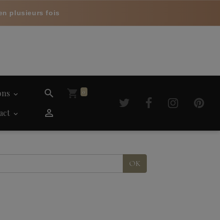
en plusieurs fois
ions
0
act
OK