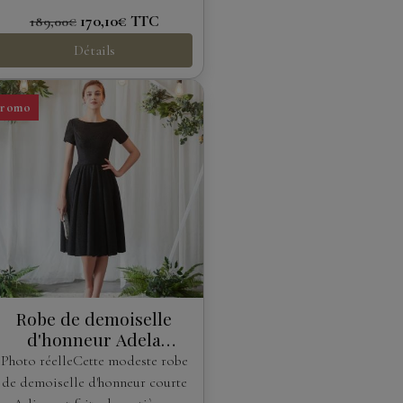
170,10€
TTC
189,00€
Détails
Promo
Robe de demoiselle
d'honneur Adela
Designs
Photo réelleCette modeste robe
de demoiselle d'honneur courte