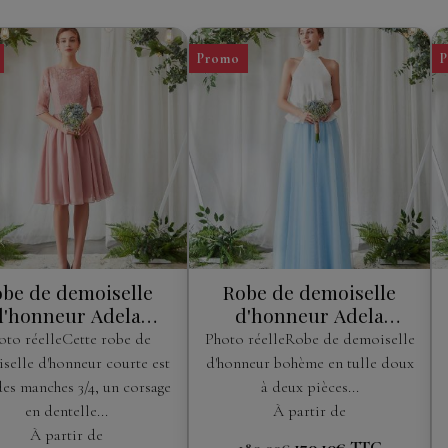
Promo
be de demoiselle
Robe de demoiselle
d'honneur Adela
d'honneur Adela
Designs
Designs
oto réelleCette robe de
Photo réelleRobe de demoiselle
selle d'honneur courte est
d'honneur bohème en tulle doux
des manches 3/4, un corsage
à deux pièces...
en dentelle...
À partir de
À partir de
170,10€
TTC