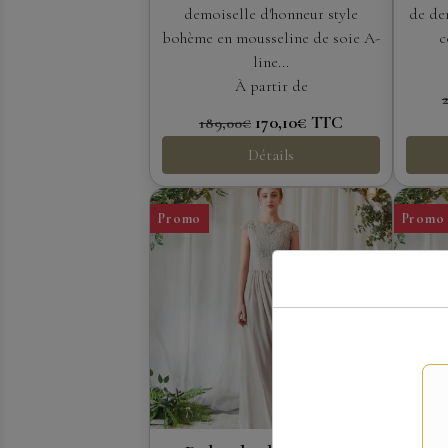
demoiselle d'honneur style
de de
bohème en mousseline de soie A-
c
line...
À partir de
170,10€
TTC
189,00€
Détails
Promo
Promo