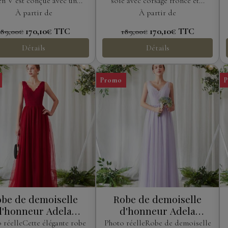
en V est conçue avec un...
soie avec corsage froncé et...
À partir de
À partir de
170,10€
TTC
170,10€
TTC
189,00€
189,00€
Détails
Détails
Promo
be de demoiselle
Robe de demoiselle
d'honneur Adela
d'honneur Adela
Designs
Designs
 réelleCette élégante robe
Photo réelleRobe de demoiselle