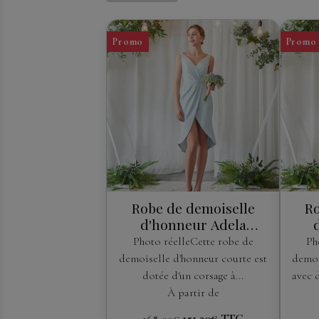
Promo
Promo
Robe de demoiselle
Ro
d'honneur Adela
Designs
Photo réelleCette robe de
Ph
demoiselle d'honneur courte est
demoi
dotée d'un corsage à...
avec 
À partir de
151,20€
TTC