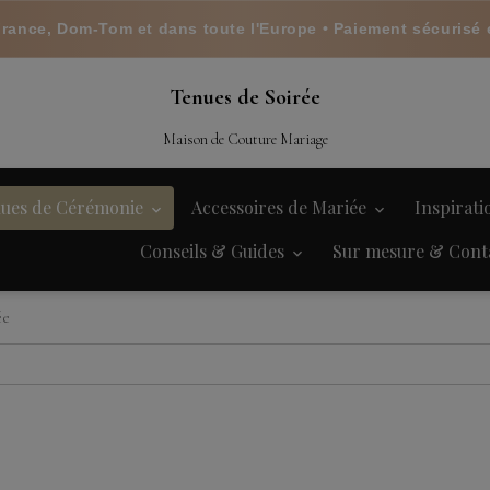
France, Dom-Tom et dans toute l'Europe • Paiement sécurisé 
Tenues de Soirée
Maison de Couture Mariage
ues de Cérémonie
Accessoires de Mariée
Inspirat
Conseils & Guides
Sur mesure & Cont
ée