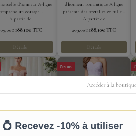
moiselle d'honneur A-ligne
d'honneur romantique A ligne
omprend un corsage...
présente des bretelles en tulle...
À partir de
À partir de
188,10€
TTC
188,10€
TTC
209,00€
209,00€
Détails
Détails
Promo
Accéder à la boutiqu