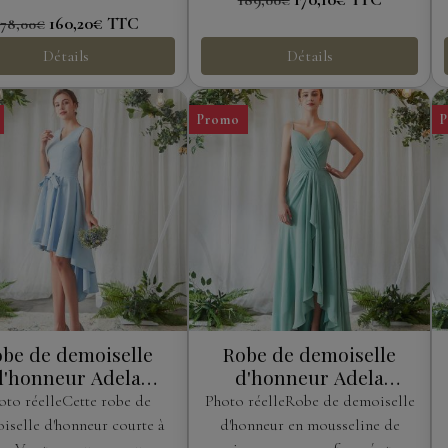
189,00€
160,20€
TTC
178,00€
Détails
Détails
Promo
be de demoiselle
Robe de demoiselle
d'honneur Adela
d'honneur Adela
Designs
Designs
oto réelleCette robe de
Photo réelleRobe de demoiselle
iselle d'honneur courte à
d'honneur en mousseline de