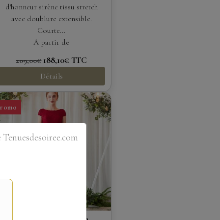
d'honneur sirène tissu stretch
avec doublure extensible.
Courte...
À partir de
188,10€
TTC
209,00€
Détails
Promo
e Tenuesdesoiree.com