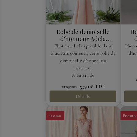
Robe de demoiselle
Ro
d'honneur Adela
Designs
Photo réelleDisponible dans
Photo
plusieurs couleurs, cette robe de
d'ho
demoiselle d'honneur à
manches...
À partir de
197,10€
TTC
219,00€
Détails
Promo
Promo