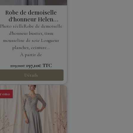
Robe de demoiselle
d'honneur Helen
Fontaine
Photo réelleRobe de demoiselle
d'honneur bustier, tissu
mousseline de soie Longueur
plancher, ceinture...
À partir de
197,10€
TTC
219,00€
Détails
Promo