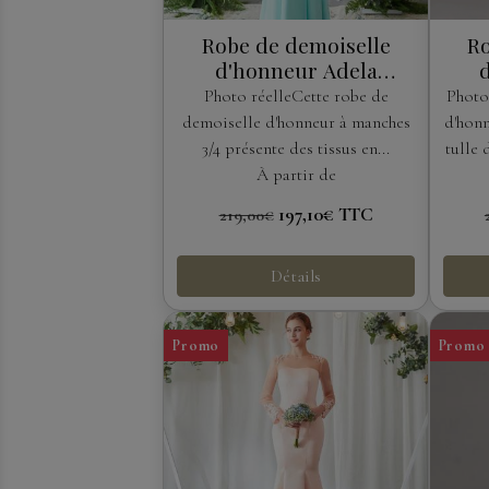
Robe de demoiselle
Ro
d'honneur Adela
Designs
Photo réelleCette robe de
Photo
demoiselle d'honneur à manches
d'honn
3/4 présente des tissus en...
tulle 
À partir de
197,10€
TTC
219,00€
Détails
Promo
Promo