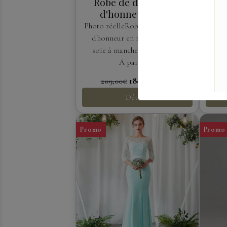
Robe de demoiselle
Ro
d'honneur Adela
designs
Photo réelleRobe de demoiselle
Photo
d'honneur en mousseline de
de de
soie à manches courtes.La...
À partir de
188,10€
TTC
209,00€
Détails
Promo
Promo