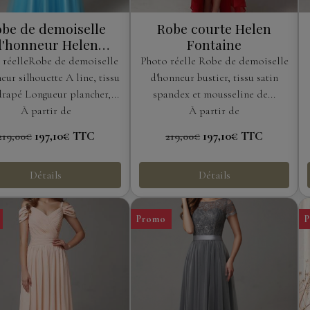
be de demoiselle
Robe courte Helen
d'honneur Helen
Fontaine
Fontaine
 réelleRobe de demoiselle
Photo réelle Robe de demoiselle
eur silhouette A line, tissu
d'honneur bustier, tissu satin
drapé Longueur plancher,...
spandex et mousseline de...
À partir de
À partir de
197,10€
TTC
197,10€
TTC
219,00€
219,00€
Détails
Détails
Promo