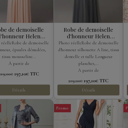
be de demoiselle
Robe de demoiselle
d'honneur Helen
d'honneur Helen
Fontaine
Fontaine
 réelleRobe de demoiselle
Photo réelleRobe de demoiselle
nneur, épaules dénudées,
d'honneur silhouette A line, tissu
tissu mousseline...
dentelle et tulle Longueur
À partir de
plancher,...
À partir de
197,10€
TTC
219,00€
197,10€
TTC
219,00€
Détails
Détails
Promo