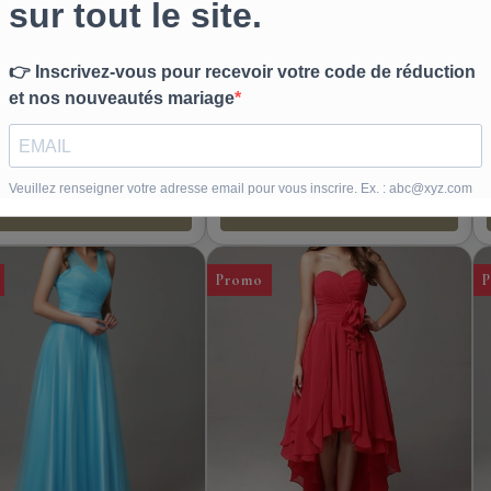
be de demoiselle
Robe de demoiselle
d'honneur Adela
d'honneur Helen
Designs
Fontaine
 réelleCette élégante robe
Photo réelle Robe de demoiselle
moiselles d'honneur d'été
d'honneur bustier silhouette A
A-line...
line, tissu mousseline de...
À partir de
À partir de
188,10€
TTC
188,10€
TTC
209,00€
209,00€
Détails
Détails
Promo