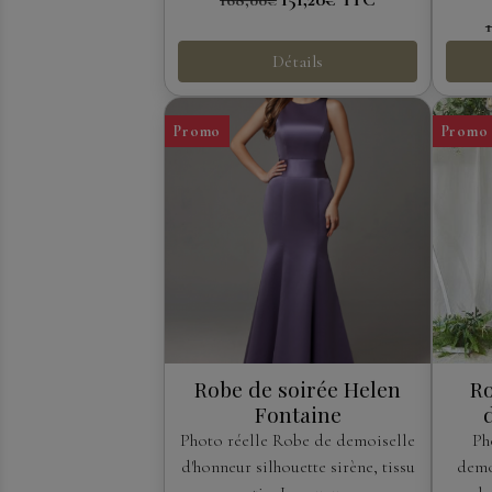
168,00€
Détails
Promo
Promo
Robe de soirée Helen
Ro
Fontaine
Photo réelle Robe de demoiselle
Ph
d'honneur silhouette sirène, tissu
demo