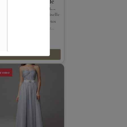
Robe de demoiselle
d'honneur Adela
Designs
Photo réelleRobe de demoiselle
d'honneur à manches courtes
présente un tissu en tulle...
À partir de
188,10€
TTC
209,00€
Détails
Promo