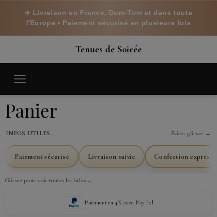
✈️ Livraison en France, Dom-Tom et dans toute
l'Europe • Paiement sécurisé en plusieurs fois
Tenues de Soirée
Panier
INFOS UTILES
Faites glisser →
Paiement sécurisé
Livraison suivie
Confection express 
Glissez pour voir toutes les infos
→
Paiement en 4X avec PayPal