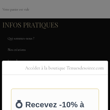
Votre panier est vide
INFOS PRATIQUES
Qui sommes-nous ?
Nos créations
Livre d'or
Accéder à la boutique Tenuesdesoiree.com
Nos moyens de paiement
Code promo & avantages
FAQ & Guide de commande