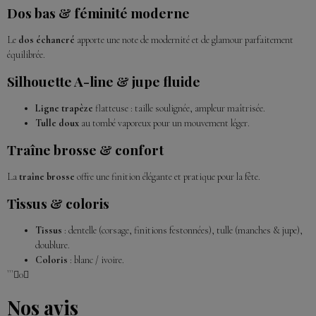
Dos bas & féminité moderne
Le
dos échancré
apporte une note de modernité et de glamour parfaitement
équilibrée.
Silhouette A-line & jupe fluide
Ligne trapèze
flatteuse : taille soulignée, ampleur maîtrisée.
Tulle doux
au tombé vaporeux pour un mouvement léger.
Traîne brosse & confort
La
traîne brosse
offre une finition élégante et pratique pour la fête.
Tissus & coloris
Tissus
: dentelle (corsage, finitions festonnées), tulle (manches & jupe),
doublure.
Coloris
: blanc / ivoire.
```0
Nos avis