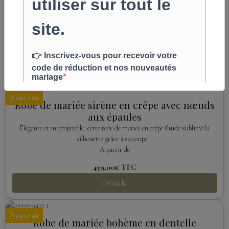
Laissez-vous séduire par cette robe de mariée au style bohème romantique,
confectionnée...
À partir de
549,00€
TTC
Détails
Nouveau
Robe de mariée sirène en crêpe avec nœuds
aux épaules
Élégante et intemporelle, cette robe de mariée en crêpe fluide sublime la
silhouette grâce à sa coupe...
À partir de
459,00€
TTC
Détails
Nouveau
Robe de mariée bohème en dentelle