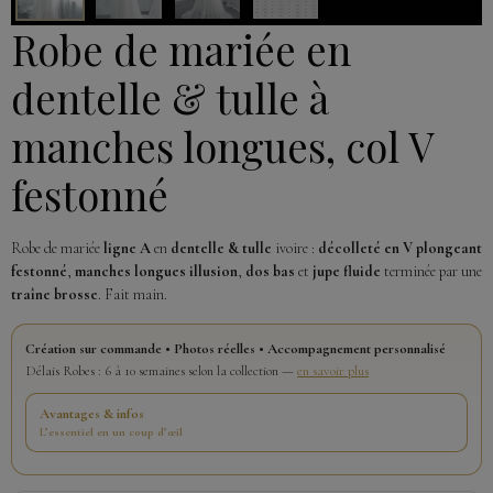
Robe de mariée en
dentelle & tulle à
manches longues, col V
festonné
Robe de mariée
ligne A
en
dentelle & tulle
ivoire :
décolleté en V plongeant
festonné
,
manches longues illusion
,
dos bas
et
jupe fluide
terminée par une
traîne brosse
. Fait main.
Création sur commande • Photos réelles • Accompagnement personnalisé
Délais Robes : 6 à 10 semaines selon la collection —
en savoir plus
Avantages & infos
L’essentiel en un coup d’œil