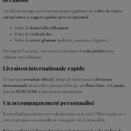
Au-delà du mariage, notre boutique propose également des
robes de soirée
européennes
au
rapport qualité-prix exceptionnel
:
Robes de
demoiselles d’honneur
Robes de
cocktail chic
Robes de
soirée glamour
(paillettes, moulantes, élégantes…)
Peu importe l’occasion, vous trouverez forcément la
robe parfaite
pour
sublimer votre silhouette.
Livraison internationale rapide
En tant que
revendeur officiel
, Tenues de Soirée assure la
livraison
internationale
de ses robes : partout en Europe, aux
États-Unis
, au
Canada
,
dans les
DOM-TOM
et bien d’autres destinations.
Un accompagnement personnalisé
Besoin d’aide pour choisir votre robe de mariée ou de soirée ? Notre équipe est à
votre écoute pour vous conseiller et vous guider vers la tenue idéale.
Faites confiance à Tenuesdesoiree.com et trouvez la robe qui fera de