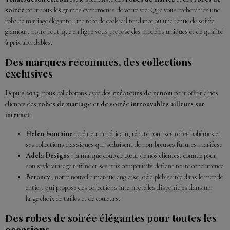
soirée
pour tous les grands évènements de votre vie. Que vous recherchiez une
robe de mariage élégante, une robe de cocktail tendance ou une tenue de soirée
glamour, notre boutique en ligne vous propose des modèles uniques et de qualité
à prix abordables.
Des marques reconnues, des collections
exclusives
Depuis
2015
, nous collaborons avec des
créateurs de renom
pour offrir à nos
clientes des
robes de mariage et de soirée introuvables ailleurs sur
internet
:
Helen Fontaine
: créateur américain, réputé pour ses robes bohèmes et
ses collections classiques qui séduisent de nombreuses futures mariées.
Adela Designs
: la marque coup de cœur de nos clientes, connue pour
son style vintage raffiné et ses prix compétitifs défiant toute concurrence.
Betancy
: notre nouvelle marque anglaise, déjà plébiscitée dans le monde
entier, qui propose des collections intemporelles disponibles dans un
large choix de tailles et de couleurs.
Des robes de soirée élégantes pour toutes les
occasions