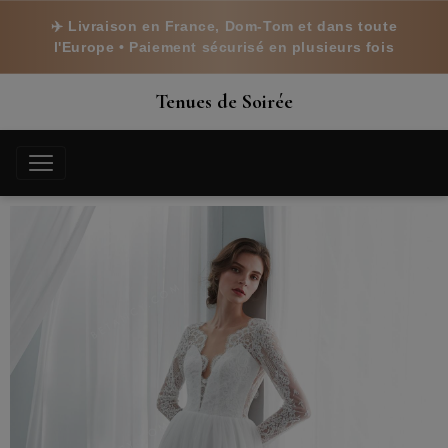
✈️ Livraison en France, Dom-Tom et dans toute
l'Europe • Paiement sécurisé en plusieurs fois
Tenues de Soirée