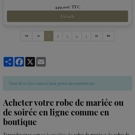
449,00€
TTC
Détails
1
2
3
4
5
Partager
Facebook
X
Email
Vous devez être connecté pour poster un commentaire
Acheter votre robe de mariée ou
de soirée en ligne comme en
boutique
Tenuesdesoiree.com
est le spécialiste des
robes de mariée
et des
robes de