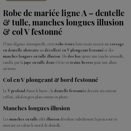
Robe de mariée ligne A – dentelle
& tulle, manches longues illusion
& col V festonné
D’une élégance intemporelle, cette
robe ivoire
faite main associe un
corsage
en dentelle abstraite
au
décolleté en V plongeant festonné
et des
manches longues en tulle illusion
. Un
dos bas
ajoute une touche sensuelle,
tandis que la
jupe en tulle doux
s’étire en
traîne brosse
pour une allure
aérienne.
Col en V plongeant & bord festonné
Le
V profond
élance le buste ; la
dentelle festonnée
dessine un contour
raffiné, idéal en gros plan comme en photo.
Manches longues illusion
Les
manches en tulle
effet
illusion
dévoilent subtilement la peau tout en
mettant en valeur le motif de dentelle.