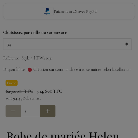
Paiement en 4X avec PayPal
Choisissez par taille ou sur mesure
Référence : Style # HFW42031
Disponibilité :
Création sur commande : 6 à 10 semaines selon la collection
Promo
629,00€ TTC
534,65€ TTC
soit
94,35€
de remise
Robe de mariée Helen