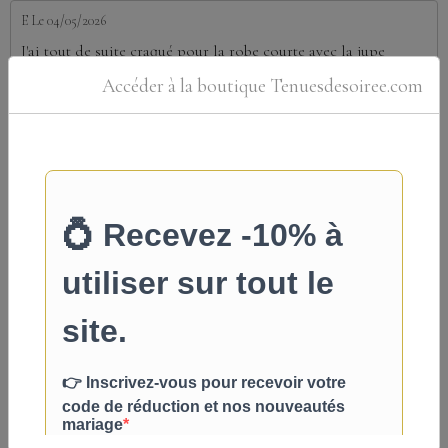
E
Le 04/05/2026
J'ai tout de suite craqué pour la robe courte avec la jupe
supplémentaire. Sonia m'a bien renseignée ...
Accéder à la boutique Tenuesdesoiree.com
Mylène
Le 14/01/2026
Robe sur mesure parfaite J’ai commandé une robe sur mesure
et le rendu est incroyable. La coupe met ...
Tous les messages
Partager
Facebook
X
Email
Vous devez être connecté pour poster un commentaire