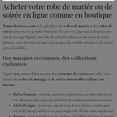
Acheter votre robe de mariée ou de
soirée en ligne comme en boutique
Tenuesdesoiree.com
est le spécialiste des
robes de mariée
et des
robes de
soirée
pour tous les grands évènements de votre vie. Que vous recherchiez une
robe de mariage élégante, une robe de cocktail tendance ou une tenue de soirée
glamour, notre boutique en ligne vous propose des modèles uniques et de qualité
à prix abordables.
Des marques reconnues, des collections
exclusives
Depuis
2015
, nous collaborons avec des
créateurs de renom
pour offrir à nos
clientes des
robes de mariage et de soirée introuvables ailleurs sur
internet
:
Helen Fontaine
: créateur américain, réputé pour ses robes bohèmes et
ses collections classiques qui séduisent de nombreuses futures mariées.
Adela Designs
: la marque coup de cœur de nos clientes, connue pour
son style vintage raffiné et ses prix compétitifs défiant toute concurrence.
Betancy
: notre nouvelle marque anglaise, déjà plébiscitée dans le monde