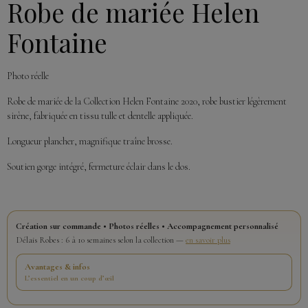
Robe de mariée Helen
Fontaine
Photo réelle
Robe de mariée de la Collection Helen Fontaine 2020, robe bustier légèrement
sirène, fabriquée en tissu tulle et dentelle appliquée.
Longueur plancher, magnifique traîne brosse.
Soutien gorge intégré, fermeture éclair dans le dos.
Création sur commande • Photos réelles • Accompagnement personnalisé
Délais Robes : 6 à 10 semaines selon la collection —
en savoir plus
Avantages & infos
L’essentiel en un coup d’œil