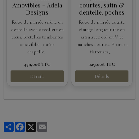
Amovibles – Adela
courtes, satin &
Designs
dentelle, poches
Robe de mariée sirène en
Robe de mariée courte
dentelle avec décolleté en
vintage longueur thé en
cœur, bretelles tombantes
satin avec col en V et
amovibles, traîne
manches courtes. Fronces
chapelle...
flatteuses,...
439,00€
TTC
329,00€
TTC
Détails
Détails
Partager
Facebook
X
Email