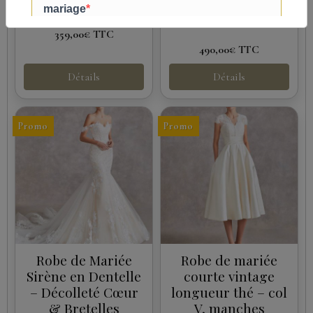
champagne, avec col en
col...
V haut perlé à...
359,00€
TTC
490,00€
TTC
Détails
Détails
Promo
Promo
Robe de Mariée
Robe de mariée
Sirène en Dentelle
courte vintage
– Décolleté Cœur
longueur thé – col
& Bretelles
V, manches