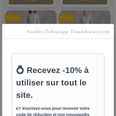
Promo
Promo
Accéder à la boutique Tenuesdesoiree.com
Robe de Mariée en
Robe de mariée
Mousseline de Soie
style princesse en
& Dentelle – Adela
dentelle perlée &
Designs
tulle champagne –
col V, manches
Élégante robe de mariée
longues
en mousseline de soie et
Robe de bal chic en
dentelle, avec haut
dentelle ivoire et tulle
transparent, manches 3/4,