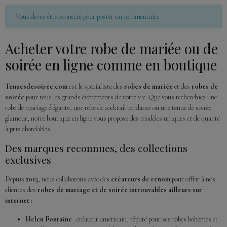
Vous devez être connecté pour poster un commentaire
Acheter votre robe de mariée ou de
soirée en ligne comme en boutique
Tenuesdesoiree.com
est le spécialiste des
robes de mariée
et des
robes de
soirée
pour tous les grands évènements de votre vie. Que vous recherchiez une
robe de mariage élégante, une robe de cocktail tendance ou une tenue de soirée
glamour, notre boutique en ligne vous propose des modèles uniques et de qualité
à prix abordables.
Des marques reconnues, des collections
exclusives
Depuis
2015
, nous collaborons avec des
créateurs de renom
pour offrir à nos
clientes des
robes de mariage et de soirée introuvables ailleurs sur
internet
:
Helen Fontaine
: créateur américain, réputé pour ses robes bohèmes et