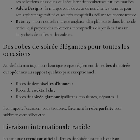
ses collections classiques qui séduisent de nombreuses futures mariées.
Adela Designs
: la marque coup de cœur de nos clientes, connue pour
son style vintage raffiné et ses prix compétitifs défiant toute concurrence.
Betancy
: notre nouvelle marque anglaise, déjà plébiscitée dans le monde
entier, qui propose des collections intemporelles disponibles dans un
large choix de tailles et de couleurs.
Des robes de soirée élégantes pour toutes les
occasions
Au-delà du mariage, notre boutique propose également des
robes de soirée
européennes
au
rapport qualité-prix exceptionnel
:
Robes de
demoiselles d’honneur
Robes de
cocktail chic
Robes de
soirée glamour
(paillettes, moulantes, élégantes…)
Peu importe l’occasion, vous trouverez forcément la
robe parfaite
pour
sublimer votre silhouette.
Livraison internationale rapide
En tant que
revendeur officiel
, Tenues de Soirée assure la
livraison