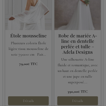
Étole mousseline
Robe de mariée A-
line en dentelle
Plusieurs coloris Étole
perlée et tulle –
légère tissu mousseline de
Adela Designs
soie 75×200 cm Fait...
Une silhouette A-line
79,00€
TTC
fluide et romantique, avec
un haut en dentelle perlée
et une jupe en tulle
superposé....
390,00€
TTC
Détails
Détails