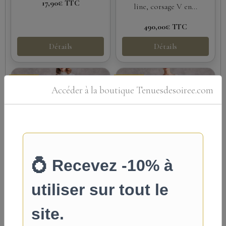
17,90€
TTC
line, corsage V en...
490,00€
TTC
Détails
Détails
Promo
Promo
Accéder à la boutique Tenuesdesoiree.com
Robe de Mariée en
Robe de mariée
Mousseline de Soie
style princesse en
& Dentelle – Adela
dentelle perlée &
Designs
tulle champagne –
col V, manches