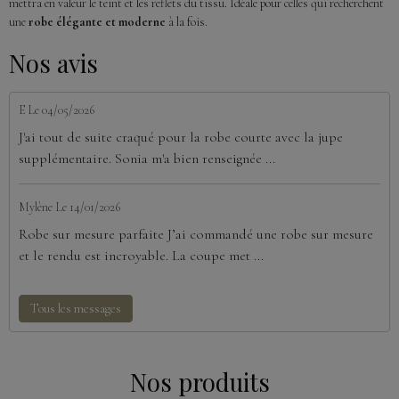
mettra en valeur le teint et les reflets du tissu. Idéale pour celles qui recherchent
une
robe élégante et moderne
à la fois.
Nos avis
E
Le 04/05/2026
J'ai tout de suite craqué pour la robe courte avec la jupe
supplémentaire. Sonia m'a bien renseignée ...
Mylène
Le 14/01/2026
Robe sur mesure parfaite J’ai commandé une robe sur mesure
et le rendu est incroyable. La coupe met ...
Tous les messages
Nos produits