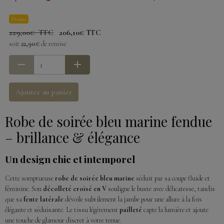
Promo
229,00€ TTC
206,10€ TTC
soit
22,90€
de remise
Ajouter au panier
Robe de soirée bleu marine fendue
– brillance & élégance
Un design chic et intemporel
Cette somptueuse
robe de soirée bleu marine
séduit par sa coupe fluide et
féminine. Son
décolleté croisé en V
souligne le buste avec délicatesse, tandis
que sa
fente latérale
dévoile subtilement la jambe pour une allure à la fois
élégante et séduisante. Le tissu légèrement
pailleté
capte la lumière et ajoute
une touche de glamour discret à votre tenue.