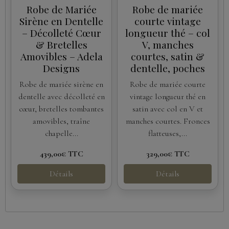
Robe de Mariée
Robe de mariée
Sirène en Dentelle
courte vintage
– Décolleté Cœur
longueur thé – col
& Bretelles
V, manches
Amovibles – Adela
courtes, satin &
Designs
dentelle, poches
Robe de mariée sirène en
Robe de mariée courte
dentelle avec décolleté en
vintage longueur thé en
cœur, bretelles tombantes
satin avec col en V et
amovibles, traîne
manches courtes. Fronces
chapelle...
flatteuses,...
439,00€
TTC
329,00€
TTC
Détails
Détails