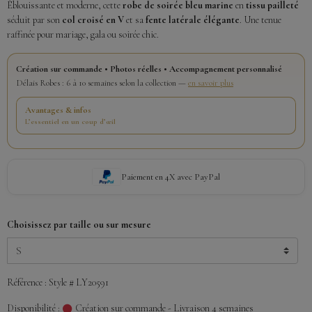
Éblouissante et moderne, cette
robe de soirée bleu marine
en
tissu pailleté
séduit par son
col croisé en V
et sa
fente latérale élégante
. Une tenue
raffinée pour mariage, gala ou soirée chic.
Création sur commande • Photos réelles • Accompagnement personnalisé
Délais Robes : 6 à 10 semaines selon la collection —
en savoir plus
Avantages & infos
L’essentiel en un coup d’œil
Paiement en 4X avec PayPal
Choisissez par taille ou sur mesure
Référence : Style # LY20591
Disponibilité :
Création sur commande - Livraison 4 semaines