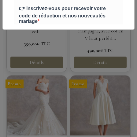
Élégante robe de mariée
longues
en mousseline de soie et
Robe de bal chic en
dentelle, avec haut
dentelle ivoire et tulle
transparent, manches 3/4,
champagne, avec col en
col...
V haut perlé à...
359,00€
TTC
490,00€
TTC
Détails
Détails
Promo
Promo