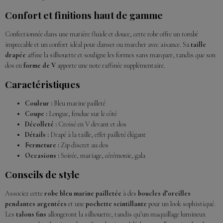
Confort et finitions haut de gamme
Confectionnée dans une matière fluide et douce, cette robe offre un tombé
impeccable et un confort idéal pour danser ou marcher avec aisance. Sa
taille
drapée
affine la silhouette et souligne les formes sans marquer, tandis que son
dos en
forme de V
apporte une note raffinée supplémentaire.
Caractéristiques
Couleur :
Bleu marine pailleté
Coupe :
Longue, fendue sur le côté
Décolleté :
Croisé en V devant et dos
Détails :
Drapé à la taille, effet pailleté élégant
Fermeture :
Zip discret au dos
Occasions :
Soirée, mariage, cérémonie, gala
Conseils de style
Associez cette
robe bleu marine pailletée
à des
boucles d’oreilles
pendantes argentées
et une
pochette scintillante
pour un look sophistiqué.
Les
talons fins
allongeront la silhouette, tandis qu’un maquillage lumineux