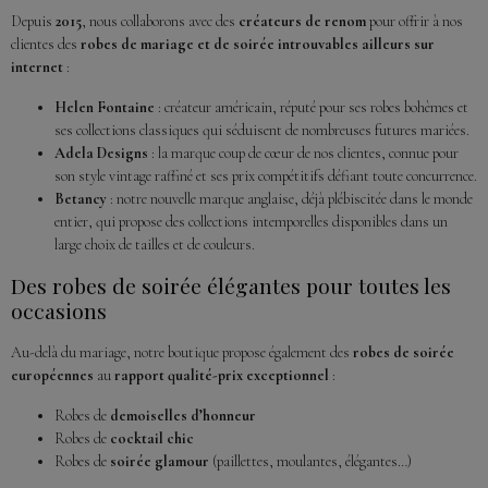
Depuis
2015
, nous collaborons avec des
créateurs de renom
pour offrir à nos
clientes des
robes de mariage et de soirée introuvables ailleurs sur
internet
:
Helen Fontaine
: créateur américain, réputé pour ses robes bohèmes et
ses collections classiques qui séduisent de nombreuses futures mariées.
Adela Designs
: la marque coup de cœur de nos clientes, connue pour
son style vintage raffiné et ses prix compétitifs défiant toute concurrence.
Betancy
: notre nouvelle marque anglaise, déjà plébiscitée dans le monde
entier, qui propose des collections intemporelles disponibles dans un
large choix de tailles et de couleurs.
Des robes de soirée élégantes pour toutes les
occasions
Au-delà du mariage, notre boutique propose également des
robes de soirée
européennes
au
rapport qualité-prix exceptionnel
:
Robes de
demoiselles d’honneur
Robes de
cocktail chic
Robes de
soirée glamour
(paillettes, moulantes, élégantes…)