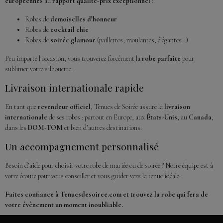
européennes
au
rapport qualité-prix exceptionnel
:
Robes de
demoiselles d’honneur
Robes de
cocktail chic
Robes de
soirée glamour
(paillettes, moulantes, élégantes…)
Peu importe l’occasion, vous trouverez forcément la
robe parfaite
pour
sublimer votre silhouette.
Livraison internationale rapide
En tant que
revendeur officiel
, Tenues de Soirée assure la
livraison
internationale
de ses robes : partout en Europe, aux
États-Unis
, au
Canada
,
dans les
DOM-TOM
et bien d’autres destinations.
Un accompagnement personnalisé
Besoin d’aide pour choisir votre robe de mariée ou de soirée ? Notre équipe est à
votre écoute pour vous conseiller et vous guider vers la tenue idéale.
Faites confiance à Tenuesdesoiree.com et trouvez la robe qui fera de
votre évènement un moment inoubliable.