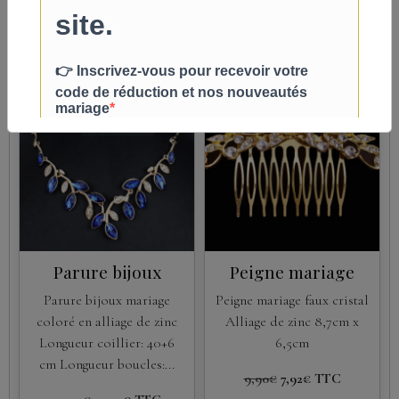
98,00€
88,20€
TTC
24,90€
19,92€
TTC
Détails
Détails
Promo
Promo
Parure bijoux
Peigne mariage
Parure bijoux mariage
Peigne mariage faux cristal
coloré en alliage de zinc
Alliage de zinc 8,7cm x
Longueur coillier: 40+6
6,5cm
cm Longueur boucles:...
9,90€
7,92€
TTC