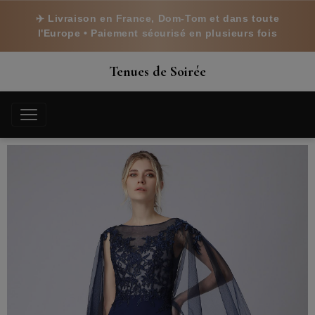
✈️ Livraison en France, Dom-Tom et dans toute
l'Europe • Paiement sécurisé en plusieurs fois
Tenues de Soirée