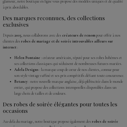
glamour, notre boutique en ligne vous propose des modèles uniques et de qualité
à prix abordables.
Des marques reconnues, des collections
exclusives
Depuis
2015
, nous collaborons avec des
créateurs de renom
pour offrir à nos
clientes des
robes de mariage et de soirée introuvables ailleurs sur
internet
:
Helen Fontaine
: créateur américain, réputé pour ses robes bohèmes et
ses collections classiques qui séduisent de nombreuses futures mariées.
Adela Designs
: la marque coup de cœur de nos clientes, connue pour
son style vintage raffiné et ses prix compétitifs défiant toute concurrence.
Betancy
: notre nouvelle marque anglaise, déjà plébiscitée dans le monde
entier, qui propose des collections intemporelles disponibles dans un
large choix de tailles et de couleurs.
Des robes de soirée élégantes pour toutes les
occasions
Au-delà du mariage, notre boutique propose également des
robes de soirée