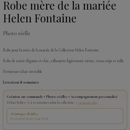
Robe mère de la mariée
Helen Fontaine
Photo réelle
Robe pour la mère de la mariée de la Collection Helen Fontaine.
Robe de soirée élégante et chic, silhouette légèrement sirène, tissu crèpe et tulle.
Fermeture éclair invisible
Livraison 8 semaines
Création sur commande • Photos réelles • Accompagnement personnalisé
Délais Robes : 6 à 10 semaines selon la collection —
en savoir plus
Avantages & infos
L’essentiel en un coup d’œil