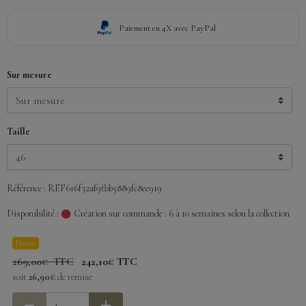
Paiement en 4X avec PayPal
Sur mesure
Taille
Référence : REF616f32af9fbb5889fc8ee919
Disponibilité :
Création sur commande : 6 à 10 semaines selon la collection
Promo
269,00€ TTC
242,10€ TTC
soit
26,90€
de remise