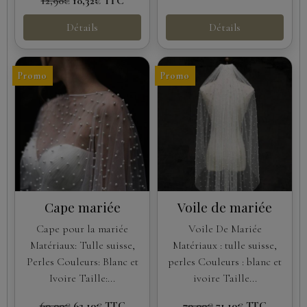
12,90€
10,32€
TTC
Détails
Détails
Promo
Promo
Cape mariée
Voile de mariée
Cape pour la mariée
Voile De Mariée
Matériaux: Tulle suisse,
Matériaux : tulle suisse,
Perles Couleurs: Blanc et
perles Couleurs : blanc et
Ivoire Taille:...
ivoire Taille...
69,00€
62,10€
TTC
79,00€
71,10€
TTC