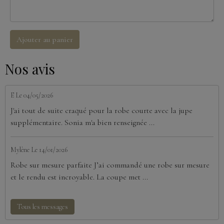
Ajouter au panier
Nos avis
E
Le 04/05/2026
J'ai tout de suite craqué pour la robe courte avec la jupe
supplémentaire. Sonia m'a bien renseignée ...
Mylène
Le 14/01/2026
Robe sur mesure parfaite J’ai commandé une robe sur mesure
et le rendu est incroyable. La coupe met ...
Tous les messages