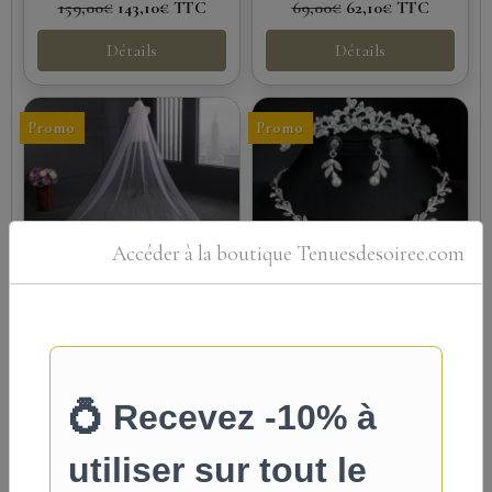
159,00€
143,10€
TTC
69,00€
62,10€
TTC
Détails
Détails
Promo
Promo
Accéder à la boutique Tenuesdesoiree.com
Voile cathédrale
Parure bijoux
Photo réelle Voile
Parure bijoux pour
cathédrale une couche
mariée, alliage de zinc et
tulle et dentelle à
perles Longueur collier
paillettes Longueur...
46+6 cm Diadème...