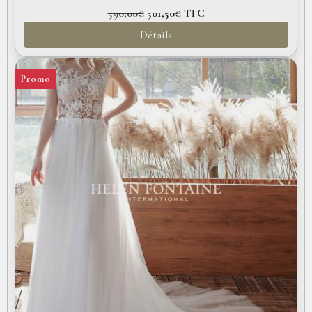
590,00€
501,50€
TTC
Détails
Promo