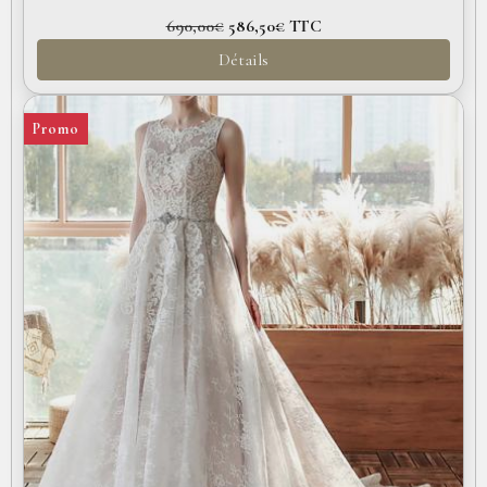
690,00€
586,50€
TTC
Détails
Promo