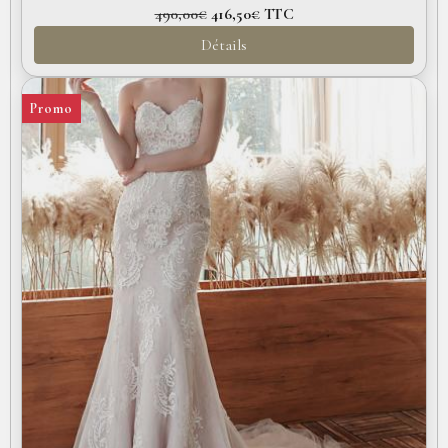
490,00€
416,50€
TTC
Détails
Promo