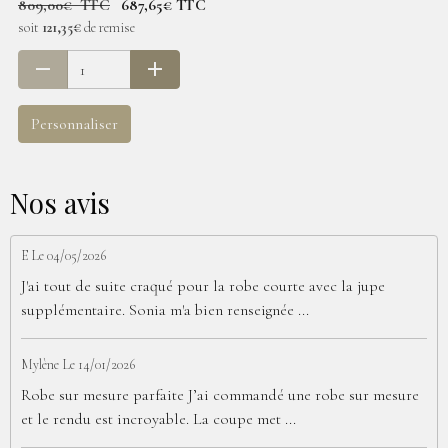
809,00€ TTC
687,65€ TTC
soit
121,35€
de remise
Personnaliser
Nos avis
E
Le 04/05/2026
J'ai tout de suite craqué pour la robe courte avec la jupe
supplémentaire. Sonia m'a bien renseignée ...
Mylène
Le 14/01/2026
Robe sur mesure parfaite J’ai commandé une robe sur mesure
et le rendu est incroyable. La coupe met ...