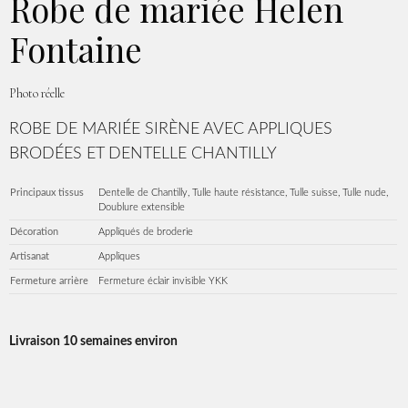
Robe de mariée Helen
Fontaine
Photo réelle
ROBE DE MARIÉE SIRÈNE AVEC APPLIQUES
BRODÉES ET DENTELLE CHANTILLY
Principaux tissus
Dentelle de Chantilly, Tulle haute résistance, Tulle suisse, Tulle nude,
Doublure extensible
Décoration
Appliqués de broderie
Artisanat
Appliques
Fermeture arrière
Fermeture éclair invisible YKK
Livraison 10 semaines environ