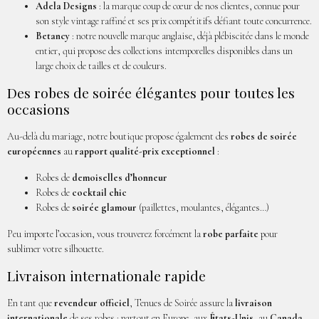
Adela Designs
: la marque coup de cœur de nos clientes, connue pour
son style vintage raffiné et ses prix compétitifs défiant toute concurrence.
Betancy
: notre nouvelle marque anglaise, déjà plébiscitée dans le monde
entier, qui propose des collections intemporelles disponibles dans un
large choix de tailles et de couleurs.
Des robes de soirée élégantes pour toutes les
occasions
Au-delà du mariage, notre boutique propose également des
robes de soirée
européennes
au
rapport qualité-prix exceptionnel
:
Robes de
demoiselles d’honneur
Robes de
cocktail chic
Robes de
soirée glamour
(paillettes, moulantes, élégantes…)
Peu importe l’occasion, vous trouverez forcément la
robe parfaite
pour
sublimer votre silhouette.
Livraison internationale rapide
En tant que
revendeur officiel
, Tenues de Soirée assure la
livraison
internationale
de ses robes : partout en Europe, aux
États-Unis
, au
Canada
,