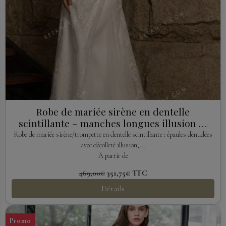
Robe de mariée sirène en dentelle
scintillante – manches longues illusion &
épaules dénudées
Robe de mariée sirène/trompette en dentelle scintillante : épaules dénudées
avec décolleté illusion,...
À partir de
469,00€
351,75€
TTC
Détails
Promo