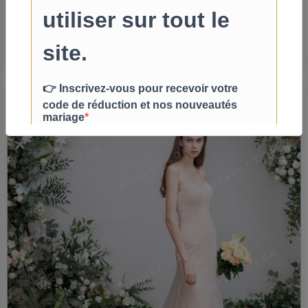
À partir de
459,00€
344,25€
TTC
Détails
Promo