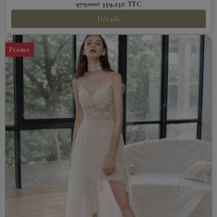
479,00€
359,25€
TTC
Détails
Promo