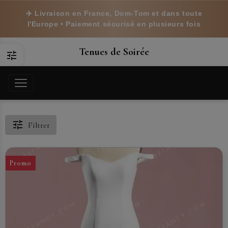
✈️ Livraison en France, Dom-Tom et dans toute
l'Europe • Paiement sécurisé en plusieurs fois
Tenues de Soirée
Filtrer
Promo