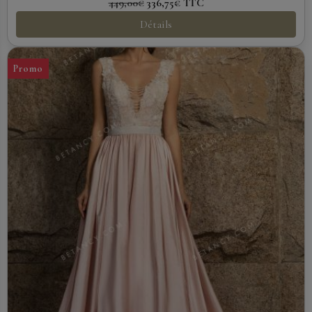
449,00€
336,75€
TTC
Détails
Promo