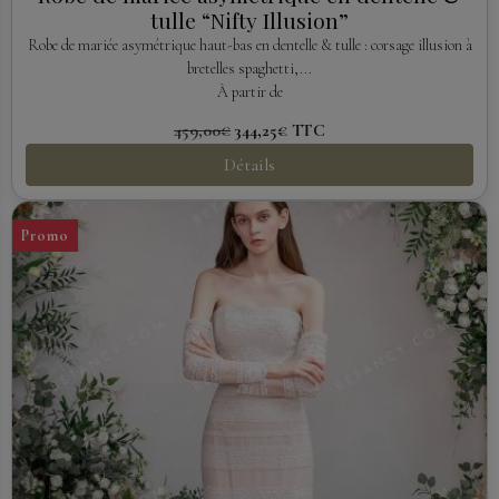
tulle “Nifty Illusion”
Robe de mariée asymétrique haut-bas en dentelle & tulle : corsage illusion à
bretelles spaghetti,...
À partir de
459,00€
344,25€
TTC
Détails
Promo