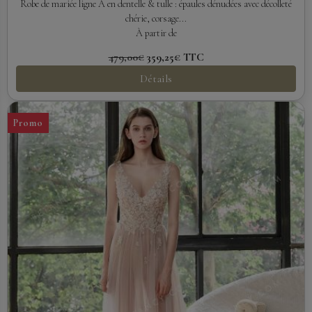
Robe de mariée ligne A en dentelle & tulle : épaules dénudées avec décolleté
chérie, corsage...
À partir de
479,00€
359,25€
TTC
Détails
Promo