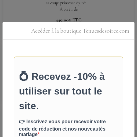
sa coupe princesse épurée,...
À partir de
449,00€
TTC
Détails
Accéder à la boutique Tenuesdesoiree.com
Robe de Mariée en Mousseline et Crêpe
Légère et élégante, cette robe de mariée en mousseline et crêpe ivoire séduit
par son corsage drapé...
À partir de
429,00€
TTC
Détails
Robe de Mariée Satin Épaules Dénudées
Élégante et intemporelle, cette robe de mariée en satin ivoire séduit par son
décolleté épaules dénudées...
À partir de