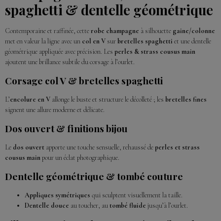
spaghetti & dentelle géométrique
Contemporaine et raffinée, cette
robe champagne
à silhouette
gaine/colonne
met en valeur la ligne avec un
col en V
sur
bretelles spaghetti
et une dentelle
géométrique appliquée avec précision. Les
perles & strass cousus main
ajoutent une brillance subtile du corsage à l’ourlet.
Corsage col V & bretelles spaghetti
L’
encolure en V
allonge le buste et structure le décolleté ; les
bretelles fines
signent une allure moderne et délicate.
Dos ouvert & finitions bijou
Le
dos ouvert
apporte une touche sensuelle, rehaussé de
perles et strass
cousus main
pour un éclat photographique.
Dentelle géométrique & tombé couture
Appliques symétriques
qui sculptent visuellement la taille.
Dentelle douce
au toucher, au
tombé fluide
jusqu’à l’ourlet.