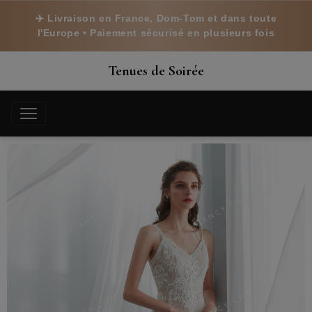
✈️ Livraison en France, Dom-Tom et dans toute
l'Europe • Paiement sécurisé en plusieurs fois
Tenues de Soirée