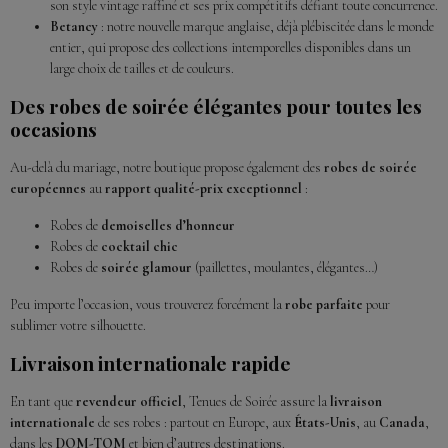
son style vintage raffiné et ses prix compétitifs défiant toute concurrence.
Betancy
: notre nouvelle marque anglaise, déjà plébiscitée dans le monde
entier, qui propose des collections intemporelles disponibles dans un
large choix de tailles et de couleurs.
Des robes de soirée élégantes pour toutes les
occasions
Au-delà du mariage, notre boutique propose également des
robes de soirée
européennes
au
rapport qualité-prix exceptionnel
:
Robes de
demoiselles d’honneur
Robes de
cocktail chic
Robes de
soirée glamour
(paillettes, moulantes, élégantes…)
Peu importe l’occasion, vous trouverez forcément la
robe parfaite
pour
sublimer votre silhouette.
Livraison internationale rapide
En tant que
revendeur officiel
, Tenues de Soirée assure la
livraison
internationale
de ses robes : partout en Europe, aux
États-Unis
, au
Canada
,
dans les
DOM-TOM
et bien d’autres destinations.