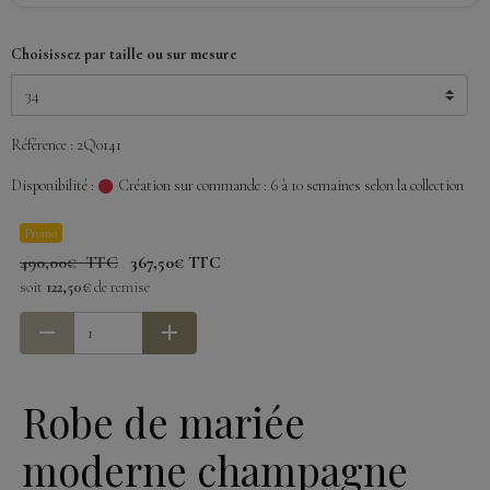
Choisissez par taille ou sur mesure
Référence : 2Q0141
Disponibilité :
Création sur commande : 6 à 10 semaines selon la collection
Promo
490,00€ TTC
367,50€ TTC
soit
122,50€
de remise
Robe de mariée
moderne champagne