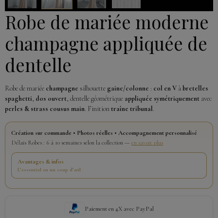
Robe de mariée moderne
champagne appliquée de
dentelle
Robe de mariée
champagne
silhouette
gaine/colonne
:
col en V
à
bretelles
spaghetti
,
dos ouvert
, dentelle géométrique
appliquée symétriquement
avec
perles & strass cousus main
. Finition
traîne tribunal
.
Création sur commande • Photos réelles • Accompagnement personnalisé
Délais Robes : 6 à 10 semaines selon la collection —
en savoir plus
Avantages & infos
L’essentiel en un coup d’œil
Paiement en 4X avec PayPal