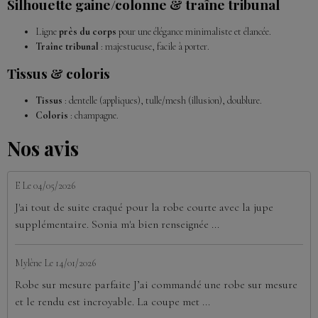
Silhouette gaine/colonne & traîne tribunal
Ligne
près du corps
pour une élégance minimaliste et élancée.
Traîne tribunal
: majestueuse, facile à porter.
Tissus & coloris
Tissus
: dentelle (appliques), tulle/mesh (illusion), doublure.
Coloris
: champagne.
Nos avis
E
Le 04/05/2026
J'ai tout de suite craqué pour la robe courte avec la jupe
supplémentaire. Sonia m'a bien renseignée ...
Mylène
Le 14/01/2026
Robe sur mesure parfaite J’ai commandé une robe sur mesure
et le rendu est incroyable. La coupe met ...