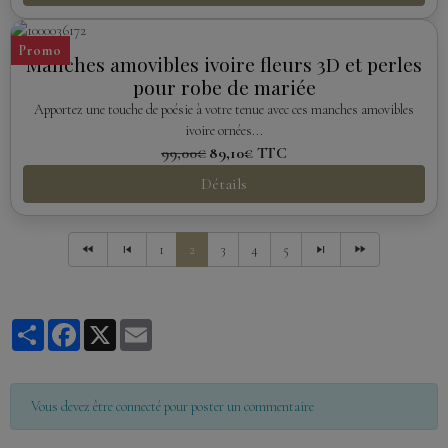
Promo
Manches amovibles ivoire fleurs 3D et perles
pour robe de mariée
Apportez une touche de poésie à votre tenue avec ces manches amovibles
ivoire ornées...
99,00€
89,10€
TTC
Détails
1
2
3
4
5
Partager
Facebook
X
Email
Vous devez être connecté pour poster un commentaire