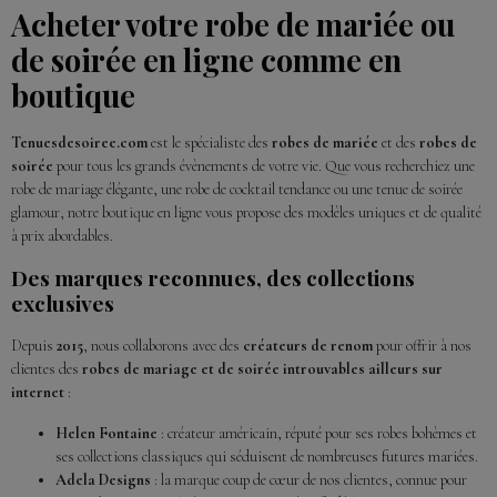
Acheter votre robe de mariée ou
de soirée en ligne comme en
boutique
Tenuesdesoiree.com
est le spécialiste des
robes de mariée
et des
robes de
soirée
pour tous les grands évènements de votre vie. Que vous recherchiez une
robe de mariage élégante, une robe de cocktail tendance ou une tenue de soirée
glamour, notre boutique en ligne vous propose des modèles uniques et de qualité
à prix abordables.
Des marques reconnues, des collections
exclusives
Depuis
2015
, nous collaborons avec des
créateurs de renom
pour offrir à nos
clientes des
robes de mariage et de soirée introuvables ailleurs sur
internet
:
Helen Fontaine
: créateur américain, réputé pour ses robes bohèmes et
ses collections classiques qui séduisent de nombreuses futures mariées.
Adela Designs
: la marque coup de cœur de nos clientes, connue pour