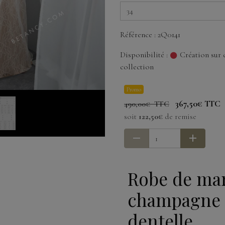
Référence : 2Q0141
Disponibilité :
Création sur 
collection
Promo
367,50€ TTC
490,00€ TTC
soit
122,50€
de remise
Robe de ma
champagne 
dentelle