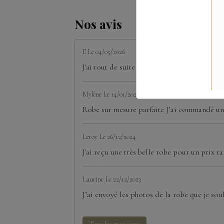
Nos avis
E
Le 04/05/2026
J'ai tout de suite craqué pour la robe court
Mylène
Le 14/01/2026
Robe sur mesure parfaite J’ai commandé une
Leroy
Le 26/12/2024
J'ai reçu une très belle robe pour un prix ra
Laurine
Le 22/12/2023
J’ai envoyé les photos de la robe que je souh