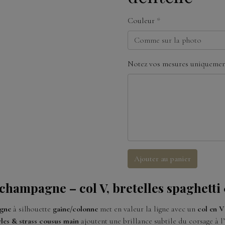
Couleur
Notez vos mesures uniquement
Ajouter au panier
hampagne – col V, bretelles spaghetti
gne
à silhouette
gaine/colonne
met en valeur la ligne avec un
col en V
rles & strass cousus main
ajoutent une brillance subtile du corsage à l’