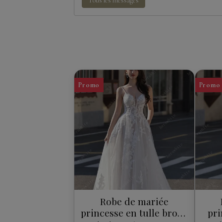
Tous les messages
Promo
Promo
Robe de mariée
princesse en tulle brodé
pri