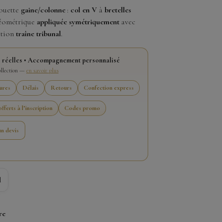
ouette
gaine/colonne
:
col en V
à
bretelles
géométrique
appliquée symétriquement
avec
ition
traîne tribunal
.
 réelles • Accompagnement personnalisé
collection —
en savoir plus
ures
Délais
Retours
Confection express
fferts à l’inscription
Codes promo
n devis
l
re