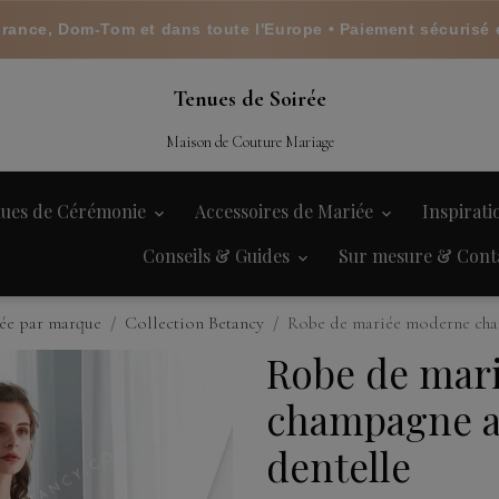
France, Dom-Tom et dans toute l'Europe • Paiement sécurisé 
Tenues de Soirée
Maison de Couture Mariage
ues de Cérémonie
Accessoires de Mariée
Inspirat
Conseils & Guides
Sur mesure & Cont
ée par marque
Collection Betancy
Robe de mariée moderne cha
Robe de mar
champagne a
dentelle