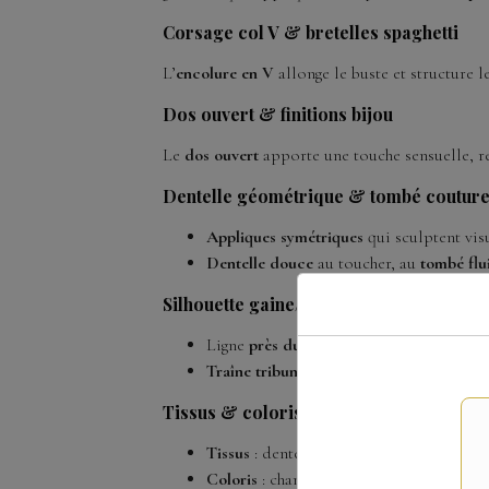
Corsage col V & bretelles spaghetti
L’
encolure en V
allonge le buste et structure l
Dos ouvert & finitions bijou
Le
dos ouvert
apporte une touche sensuelle, 
Dentelle géométrique & tombé coutur
Appliques symétriques
qui sculptent visu
Dentelle douce
au toucher, au
tombé flu
Silhouette gaine/colonne & traîne tribu
Ligne
près du corps
pour une élégance m
Traîne tribunal
: majestueuse, facile à po
Tissus & coloris
Tissus
: dentelle (appliques), tulle/mesh
Coloris
: champagne.