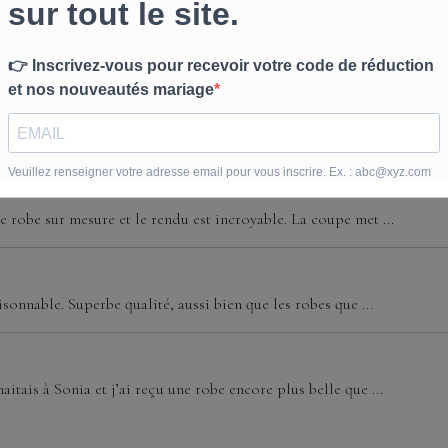
e avec la jupe supplémentaire. Sonia m'a bien renseignée ...
 robe sur mesure et le rendu est incroyable. La coupe met ...
isonnable. Superbe qualité, aussi bien que les robes que ...
aitais à Sonia et j’ai reçu une robe encore plus belle que ...