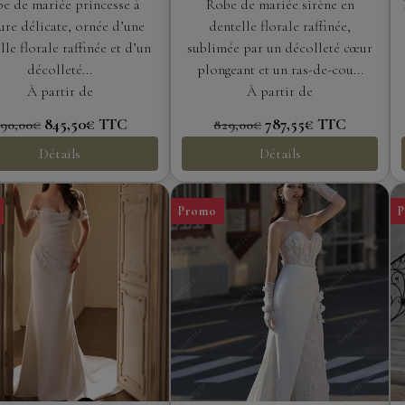
florale épaules
décolleté cœur et ras-
e de mariée princesse à
Robe de mariée sirène en
dénudées esprit
de-cou élégant
lure délicate, ornée d’une
dentelle florale raffinée,
romantique
lle florale raffinée et d’un
sublimée par un décolleté cœur
décolleté...
plongeant et un ras-de-cou...
À partir de
À partir de
845,50€
TTC
787,55€
TTC
90,00€
829,00€
Détails
Détails
Promo