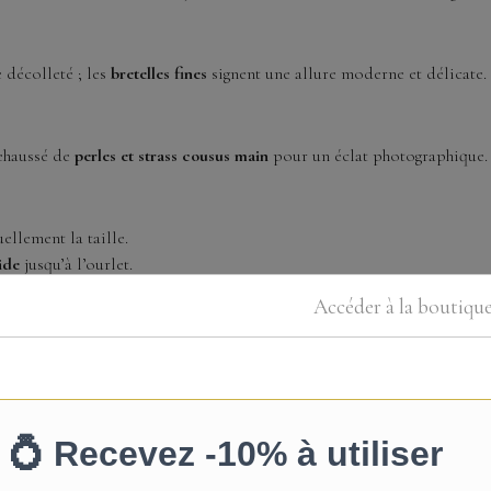
e décolleté ; les
bretelles fines
signent une allure moderne et délicate.
rehaussé de
perles et strass cousus main
pour un éclat photographique.
e
ellement la taille.
ide
jusqu’à l’ourlet.
Accéder à la boutiqu
nal
inimaliste et élancée.
rter.
 (illusion), doublure.