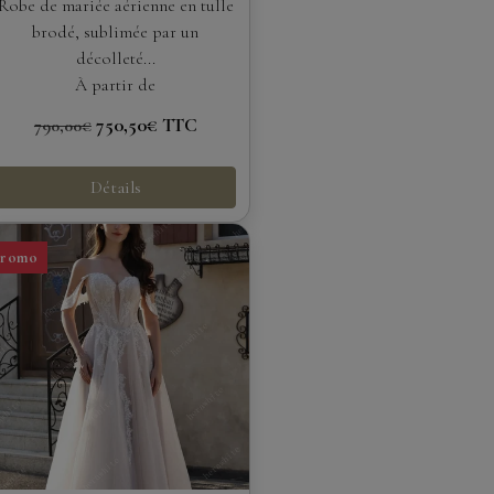
à décolleté plongeant et
Robe de mariée aérienne en tulle
dos bijou
brodé, sublimée par un
décolleté...
À partir de
750,50€
TTC
790,00€
Détails
Promo