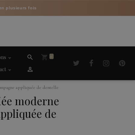
en plusieurs fois
ions
0
act
mpagne appliquée de dentelle
iée moderne
ppliquée de