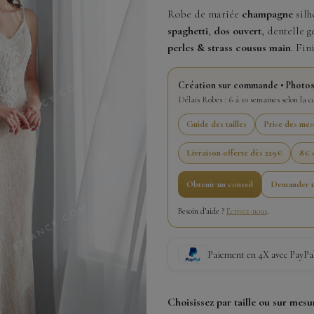
Robe de mariée
champagne
silh
spaghetti
,
dos ouvert
, dentelle 
perles & strass cousus main
. Fin
Création sur commande • Photos
Délais Robes : 6 à 10 semaines selon la 
Guide des tailles
Prise des mes
Livraison offerte dès 229€
8€ o
Obtenir un conseil
Demander u
Besoin d’aide ?
Écrivez-nous
.
Paiement en 4X avec PayPa
Choisissez par taille ou sur mesu