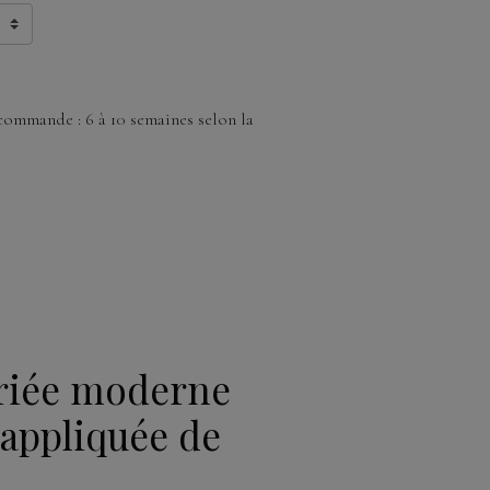
commande : 6 à 10 semaines selon la
riée moderne
appliquée de