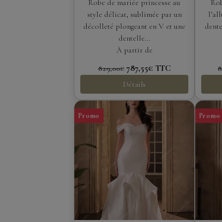
à décolleté plongeant et
Robe de mariée princesse au
Rob
fines bretelles
style délicat, sublimée par un
l’al
décolleté plongeant en V et une
dente
dentelle...
À partir de
787,55€
TTC
829,00€
8
Détails
Promo
Promo