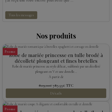
j’ai reçu une robe encore plus belle que ...
Tous les messages
Nos produits
Promo
Robe de mariée princesse en tulle brodé à
décolleté plongeant et fines bretelles
Robe de mariée princesse au style délicat, sublimée par un décolleté
plongeant en V et une dentelle...
À partir de
829,00€
787,55€
TTC
Détails
Promo