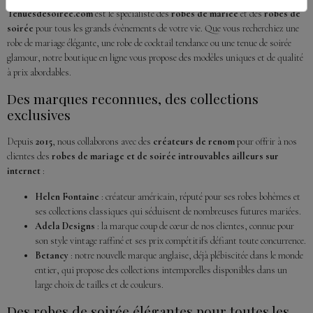
Tenuesdesoiree.com
est le spécialiste des
robes de mariée
et des
robes de
soirée
pour tous les grands évènements de votre vie. Que vous recherchiez une
robe de mariage élégante, une robe de cocktail tendance ou une tenue de soirée
glamour, notre boutique en ligne vous propose des modèles uniques et de qualité
à prix abordables.
Des marques reconnues, des collections
exclusives
Depuis
2015
, nous collaborons avec des
créateurs de renom
pour offrir à nos
clientes des
robes de mariage et de soirée introuvables ailleurs sur
internet
:
Helen Fontaine
: créateur américain, réputé pour ses robes bohèmes et
ses collections classiques qui séduisent de nombreuses futures mariées.
Adela Designs
: la marque coup de cœur de nos clientes, connue pour
son style vintage raffiné et ses prix compétitifs défiant toute concurrence.
Betancy
: notre nouvelle marque anglaise, déjà plébiscitée dans le monde
entier, qui propose des collections intemporelles disponibles dans un
large choix de tailles et de couleurs.
Des robes de soirée élégantes pour toutes les