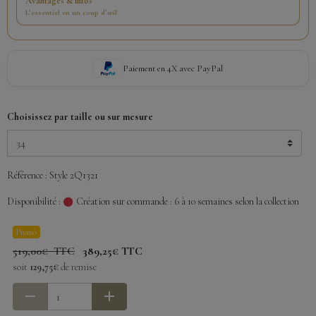
Avantages & infos
L’essentiel en un coup d’œil
Paiement en 4X avec PayPal
Choisissez par taille ou sur mesure
Référence : Style 2Q1321
Disponibilité :
Création sur commande : 6 à 10 semaines selon la collection
Promo
519,00€ TTC
389,25€ TTC
soit
129,75€
de remise