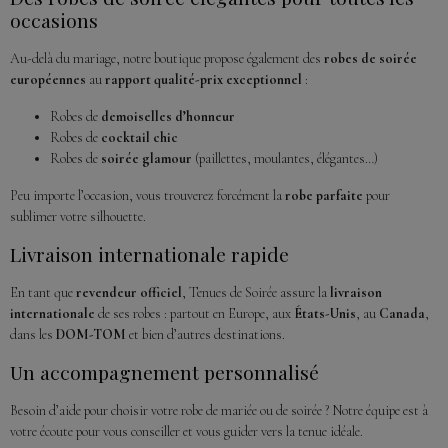
occasions
Au-delà du mariage, notre boutique propose également des
robes de soirée
européennes
au
rapport qualité-prix exceptionnel
:
Robes de
demoiselles d’honneur
Robes de
cocktail chic
Robes de
soirée glamour
(paillettes, moulantes, élégantes…)
Peu importe l’occasion, vous trouverez forcément la
robe parfaite
pour
sublimer votre silhouette.
Livraison internationale rapide
En tant que
revendeur officiel
, Tenues de Soirée assure la
livraison
internationale
de ses robes : partout en Europe, aux
États-Unis
, au
Canada
,
dans les
DOM-TOM
et bien d’autres destinations.
Un accompagnement personnalisé
Besoin d’aide pour choisir votre robe de mariée ou de soirée ? Notre équipe est à
votre écoute pour vous conseiller et vous guider vers la tenue idéale.