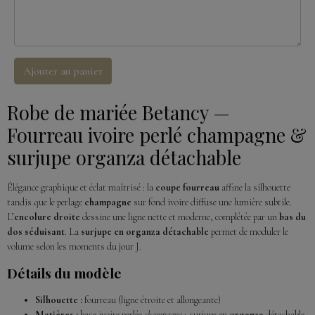
Ajouter au panier
Robe de mariée Betancy —
Fourreau ivoire perlé champagne &
surjupe organza détachable
Élégance graphique et éclat maîtrisé : la
coupe fourreau
affine la silhouette
tandis que le perlage
champagne
sur fond ivoire diffuse une lumière subtile.
L’
encolure droite
dessine une ligne nette et moderne, complétée par un
bas du
dos séduisant
. La
surjupe en organza détachable
permet de moduler le
volume selon les moments du jour J.
Détails du modèle
Silhouette :
fourreau (ligne étroite et allongeante)
Matières :
base ivoire perlée
champagne
; surjupe en
organza
détachable