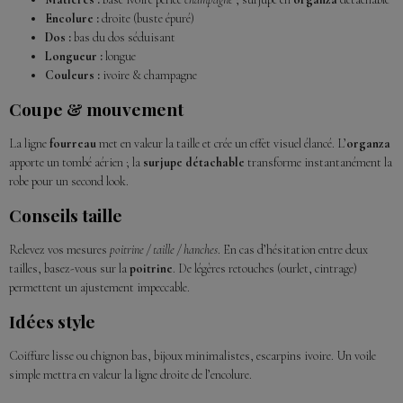
Encolure :
droite (buste épuré)
Dos :
bas du dos séduisant
Longueur :
longue
Couleurs :
ivoire & champagne
Coupe & mouvement
La ligne
fourreau
met en valeur la taille et crée un effet visuel élancé. L’
organza
apporte un tombé aérien ; la
surjupe détachable
transforme instantanément la
robe pour un second look.
Conseils taille
Relevez vos mesures
poitrine / taille / hanches
. En cas d’hésitation entre deux
tailles, basez-vous sur la
poitrine
. De légères retouches (ourlet, cintrage)
permettent un ajustement impeccable.
Idées style
Coiffure lisse ou chignon bas, bijoux minimalistes, escarpins ivoire. Un voile
simple mettra en valeur la ligne droite de l’encolure.