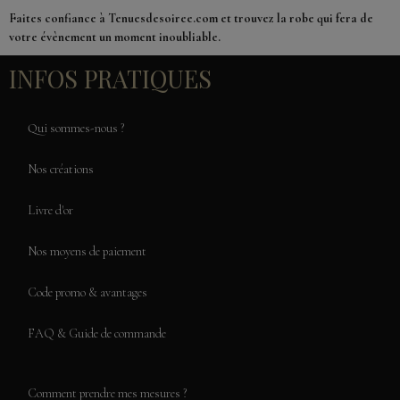
Faites confiance à Tenuesdesoiree.com et trouvez la robe qui fera de
votre évènement un moment inoubliable.
INFOS PRATIQUES
Qui sommes-nous ?
Nos créations
Livre d'or
Nos moyens de paiement
Code promo & avantages
FAQ & Guide de commande
Comment prendre mes mesures ?