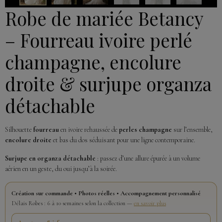
Robe de mariée Betancy
– Fourreau ivoire perlé
champagne, encolure
droite & surjupe organza
détachable
Silhouette
fourreau
en ivoire rehaussée de
perles champagne
sur l’ensemble,
encolure droite
et bas du dos séduisant pour une ligne contemporaine.
Surjupe en organza détachable
: passez d’une allure épurée à un volume
aérien en un geste, du oui jusqu’à la soirée.
Création sur commande • Photos réelles • Accompagnement personnalisé
Délais Robes : 6 à 10 semaines selon la collection —
en savoir plus