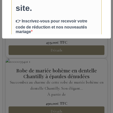
Robe de mariée sirène en crêpe avec
nœuds aux épaules
Élégante et intemporelle, cette robe de mariée en crêpe
fluide sublime la silhouette grâce à sa coupe...
À partir de
459,00€
TTC
Détails
Robe de mariée bohème en dentelle
Chantilly à épaules dénudées
Succombez au charme de cette robe de mariée bohème en
dentelle Chantilly. Son élégant...
À partir de
490,00€
TTC
Détails