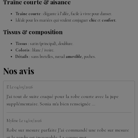
Traîne courte & aisance
Traîne courte
: élégante à l’allée, facile à vivre pour danser.
Idéale pour les mariées qui veulent conjuguer
chic
et
confort
.
Tissus & composition
Tissus
: satin (principal), doublure.
Coloris
: blanc / ivoire.
Détails
: sans bretelles, nœud
amovible
, poches.
Nos avis
E
Le 04/05/2026
J'ai tout de suite craqué pour la robe courte avec la jupe
supplémentaire. Sonia m'a bien renseignée ...
Mylène
Le 14/01/2026
Robe sur mesure parfaite J’ai commandé une robe sur mesure
et le rendu est incroyable. La coupe met ...