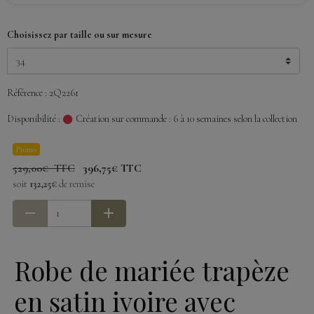
Choisissez par taille ou sur mesure
Référence : 2Q2261
Disponibilité :
Création sur commande : 6 à 10 semaines selon la collection
Promo
529,00€ TTC
396,75€ TTC
soit
132,25€
de remise
Robe de mariée trapèze
en satin ivoire avec