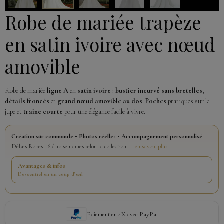
Robe de mariée trapèze
en satin ivoire avec nœud
amovible
Robe de mariée
ligne A
en
satin ivoire
:
bustier incurvé sans bretelles
,
détails froncés
et
grand nœud amovible au dos
.
Poches
pratiques sur la
jupe et
traîne courte
pour une élégance facile à vivre.
Création sur commande • Photos réelles • Accompagnement personnalisé
Délais Robes : 6 à 10 semaines selon la collection —
en savoir plus
Avantages & infos
L’essentiel en un coup d’œil
Paiement en 4X avec PayPal