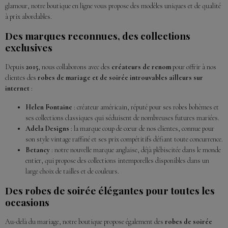
glamour, notre boutique en ligne vous propose des modèles uniques et de qualité
à prix abordables.
Des marques reconnues, des collections
exclusives
Depuis
2015
, nous collaborons avec des
créateurs de renom
pour offrir à nos
clientes des
robes de mariage et de soirée introuvables ailleurs sur
internet
:
Helen Fontaine
: créateur américain, réputé pour ses robes bohèmes et
ses collections classiques qui séduisent de nombreuses futures mariées.
Adela Designs
: la marque coup de cœur de nos clientes, connue pour
son style vintage raffiné et ses prix compétitifs défiant toute concurrence.
Betancy
: notre nouvelle marque anglaise, déjà plébiscitée dans le monde
entier, qui propose des collections intemporelles disponibles dans un
large choix de tailles et de couleurs.
Des robes de soirée élégantes pour toutes les
occasions
Au-delà du mariage, notre boutique propose également des
robes de soirée