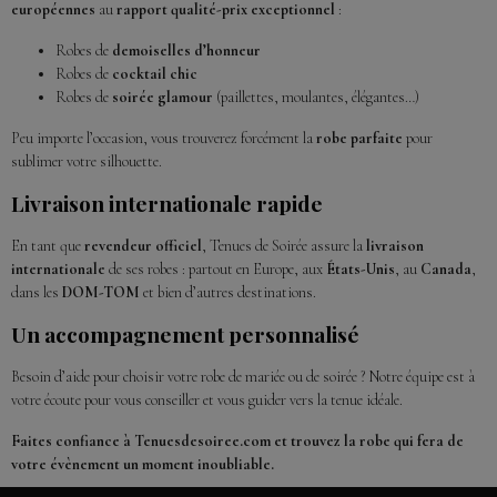
européennes
au
rapport qualité-prix exceptionnel
:
Robes de
demoiselles d’honneur
Robes de
cocktail chic
Robes de
soirée glamour
(paillettes, moulantes, élégantes…)
Peu importe l’occasion, vous trouverez forcément la
robe parfaite
pour
sublimer votre silhouette.
Livraison internationale rapide
En tant que
revendeur officiel
, Tenues de Soirée assure la
livraison
internationale
de ses robes : partout en Europe, aux
États-Unis
, au
Canada
,
dans les
DOM-TOM
et bien d’autres destinations.
Un accompagnement personnalisé
Besoin d’aide pour choisir votre robe de mariée ou de soirée ? Notre équipe est à
votre écoute pour vous conseiller et vous guider vers la tenue idéale.
Faites confiance à Tenuesdesoiree.com et trouvez la robe qui fera de
votre évènement un moment inoubliable.