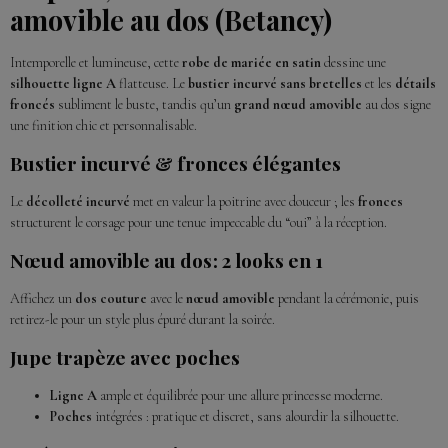
amovible au dos (Betancy)
Intemporelle et lumineuse, cette
robe de mariée en satin
dessine une
silhouette ligne A
flatteuse. Le
bustier incurvé sans bretelles
et les
détails
froncés
subliment le buste, tandis qu’un
grand nœud amovible
au dos signe
une finition chic et personnalisable.
Bustier incurvé & fronces élégantes
Le
décolleté incurvé
met en valeur la poitrine avec douceur ; les
fronces
structurent le corsage pour une tenue impeccable du “oui” à la réception.
Nœud amovible au dos : 2 looks en 1
Affichez un
dos couture
avec le
nœud amovible
pendant la cérémonie, puis
retirez-le pour un style plus épuré durant la soirée.
Jupe trapèze avec poches
Ligne A
ample et équilibrée pour une allure princesse moderne.
Poches
intégrées : pratique et discret, sans alourdir la silhouette.