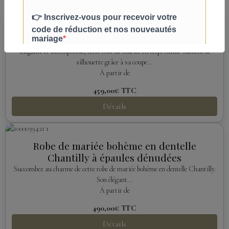
Robe de mariée sirène en crêpe avec nœuds
aux épaules
Élégante et intemporelle, cette robe de mariée en crêpe fluide sublime la
silhouette grâce à sa coupe...
À partir de
459,00€
TTC
Détails
Robe de mariée bohème en dentelle
Chantilly à épaules dénudées
Succombez au charme de cette robe de mariée bohème en dentelle Chantilly.
Son élégant...
À partir de
490,00€
TTC
Détails