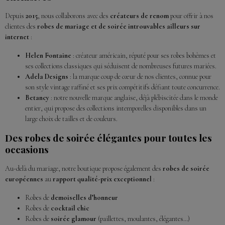
Depuis
2015
, nous collaborons avec des
créateurs de renom
pour offrir à nos
clientes des
robes de mariage et de soirée introuvables ailleurs sur
internet
:
Helen Fontaine
: créateur américain, réputé pour ses robes bohèmes et
ses collections classiques qui séduisent de nombreuses futures mariées.
Adela Designs
: la marque coup de cœur de nos clientes, connue pour
son style vintage raffiné et ses prix compétitifs défiant toute concurrence.
Betancy
: notre nouvelle marque anglaise, déjà plébiscitée dans le monde
entier, qui propose des collections intemporelles disponibles dans un
large choix de tailles et de couleurs.
Des robes de soirée élégantes pour toutes les
occasions
Au-delà du mariage, notre boutique propose également des
robes de soirée
européennes
au
rapport qualité-prix exceptionnel
:
Robes de
demoiselles d’honneur
Robes de
cocktail chic
Robes de
soirée glamour
(paillettes, moulantes, élégantes…)