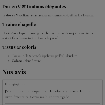
Dos en V & finitions élégantes
Le
dos en V
souligne la carrure avec raffinement et équilibre la silhouette.
Traîne chapelle
Une
traîne chapelle
prolonge la robe pour une entrée majestueuse, tout en
restant facile à vivre tout au long de la journée.
Tissus & coloris
Tissus
: tulle & dentelle (appliques perlées), doublure.
Coloris
: blanc / ivoire.
Nos avis
E
Le 04/05/2026
J'ai tout de suite craqué pour la robe courte avec la jupe
supplémentaire. Sonia m'a bien renseignée ...