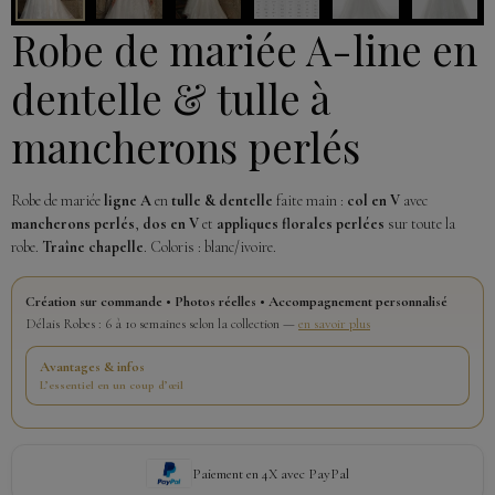
Robe de mariée A-line en
dentelle & tulle à
mancherons perlés
Robe de mariée
ligne A
en
tulle & dentelle
faite main :
col en V
avec
mancherons perlés
,
dos en V
et
appliques florales perlées
sur toute la
robe.
Traîne chapelle
. Coloris : blanc/ivoire.
Création sur commande • Photos réelles • Accompagnement personnalisé
Délais Robes : 6 à 10 semaines selon la collection —
en savoir plus
Avantages & infos
L’essentiel en un coup d’œil
Paiement en 4X avec PayPal