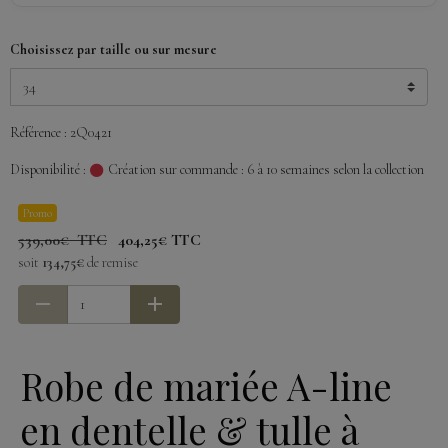
Choisissez par taille ou sur mesure
Référence : 2Q0421
Disponibilité :
Création sur commande : 6 à 10 semaines selon la collection
Promo
539,00€ TTC
404,25€ TTC
soit
134,75€
de remise
Robe de mariée A-line
en dentelle & tulle à