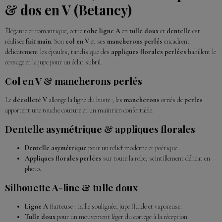
& dos en V (Betancy)
Élégante et romantique, cette
robe ligne A
en
tulle doux
et
dentelle
est
réalisée
fait main
. Son
col en V
et ses
mancherons perlés
encadrent
délicatement les épaules, tandis que des
appliques florales perlées
habillent le
corsage et la jupe pour un éclat subtil.
Col en V & mancherons perlés
Le
décolleté V
allonge la ligne du buste ; les
mancherons
ornés de
perles
apportent une touche couture et un maintien confortable.
Dentelle asymétrique & appliques florales
Dentelle asymétrique
pour un relief moderne et poétique.
Appliques florales perlées
sur toute la robe, scintillement délicat en
photo.
Silhouette A-line & tulle doux
Ligne A
flatteuse : taille soulignée, jupe fluide et vaporeuse.
Tulle doux
pour un mouvement léger du cortège à la réception.