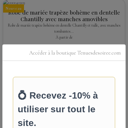
Nouveau
Robe de mariée trapèze bohème en dentelle
Chantilly avec manches amovibles
Robe de mariée trapèze bohème en dentelle Chantilly et tulle, avec manches
tombantes...
À partir de
579,00€
TTC
Accéder à la boutique Tenuesdesoiree.com
Détails
Nouveau
Robe de Mariée Princesse Bohème en Tulle
Pailleté et Dentelle Florale
Laissez-vous séduire par cette robe de mariée au style bohème romantique,
confectionnée...
À partir de
549,00€
TTC
Détails