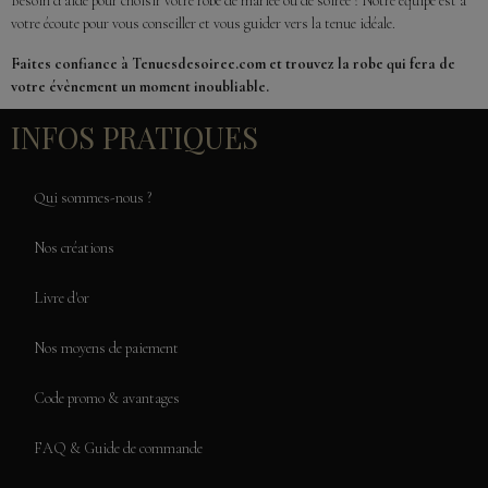
Besoin d’aide pour choisir votre robe de mariée ou de soirée ? Notre équipe est à
votre écoute pour vous conseiller et vous guider vers la tenue idéale.
Faites confiance à Tenuesdesoiree.com et trouvez la robe qui fera de
votre évènement un moment inoubliable.
INFOS PRATIQUES
Qui sommes-nous ?
Nos créations
Livre d'or
Nos moyens de paiement
Code promo & avantages
FAQ & Guide de commande