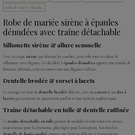
robe de mariée blanche
Robe de mariée sirène à épaules
dénudées avec traîne détachable
Silhouette sirène & allure sensuelle
Avec sa coupe
sirène
qui dessine les courbes, cette robe met en valeur la
silhouette avec élégance. Le décolleté à
épaules dénudées
apporte une touche de
féminité affirmée, tout en conservant une élégance raffinée.
Dentelle brodée & corset à lacets
Le corsage est orné de
dentelle brodée
délicate, avec un
corset
et un
dos à
lacets
qui assurent un ajustement parfait et une finition sophistiquée.
Traîne détachable en tulle & dentelle raffinée
La
traîne détachable en tulle
permet de moduler la robe selon vos envies :
majestueuse pour la cérémonie, plus légère pour la réception. Son bord en
dentelle de haute qualité
apporte une finition délicate et harmonieuse.