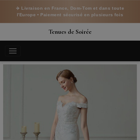
✈️ Livraison en France, Dom-Tom et dans toute
l'Europe • Paiement sécurisé en plusieurs fois
Tenues de Soirée