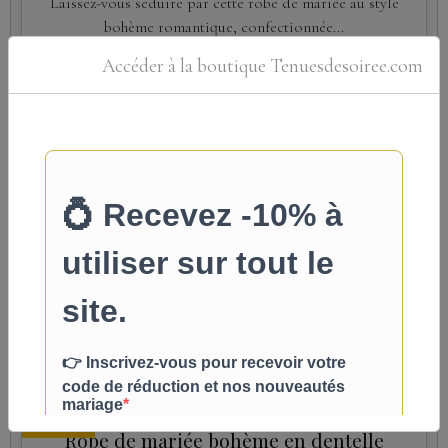
Laissez-vous séduire par cette robe de mariée au style
bohème romantique, confectionnée...
À partir de
Accéder à la boutique Tenuesdesoiree.com
549,00€
TTC
Détails
Nouveau
Robe de mariée sirène en crêpe avec
nœuds aux épaules
Élégante et intemporelle, cette robe de mariée en crêpe
fluide sublime la silhouette grâce à sa coupe...
À partir de
459,00€
TTC
Détails
Nouveau
Robe de mariée bohème en dentelle