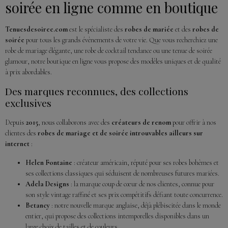
soirée en ligne comme en boutique
Tenuesdesoiree.com
est le spécialiste des
robes de mariée
et des
robes de
soirée
pour tous les grands évènements de votre vie. Que vous recherchiez une
robe de mariage élégante, une robe de cocktail tendance ou une tenue de soirée
glamour, notre boutique en ligne vous propose des modèles uniques et de qualité
à prix abordables.
Des marques reconnues, des collections
exclusives
Depuis
2015
, nous collaborons avec des
créateurs de renom
pour offrir à nos
clientes des
robes de mariage et de soirée introuvables ailleurs sur
internet
:
Helen Fontaine
: créateur américain, réputé pour ses robes bohèmes et
ses collections classiques qui séduisent de nombreuses futures mariées.
Adela Designs
: la marque coup de cœur de nos clientes, connue pour
son style vintage raffiné et ses prix compétitifs défiant toute concurrence.
Betancy
: notre nouvelle marque anglaise, déjà plébiscitée dans le monde
entier, qui propose des collections intemporelles disponibles dans un
large choix de tailles et de couleurs.