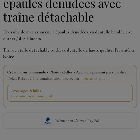
épaules dénudées avec
traîne détachable
Une
robe de mariée sirène
à
épaules dénudées
, en
dentelle brodée
avec
corset / dos à lacets
.
Traîne en
tulle détachable
bordée de
dentelle de haute qualité
. Présentée en
ivoire
.
Création sur commande • Photos réelles • Accompagnement personnalisé
Délais Robes : 6 à 10 semaines selon la collection —
en savoir plus
Avantages & infos
L’essentiel en un coup d’œil
Paiement en 4X avec PayPal