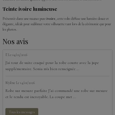
Teinte ivoire lumineuse
Présentée dans une nuance pure
ivoire
, cette robe diffuse une lumière douce et
élégante, idéale pour sublimer votre silhouette tant lors de la cérémonie que pour
les photos.
Nos avis
E
Le 04/05/2026
J'ai tout de suite craqué pour la robe courte avec la jupe
supplémentaire. Sonia m'a bien renseignée ...
Mylène
Le 14/01/2026
Robe sur mesure parfaite J’ai commandé une robe sur mesure
et le rendu est incroyable. La coupe met ...
Tous les messages