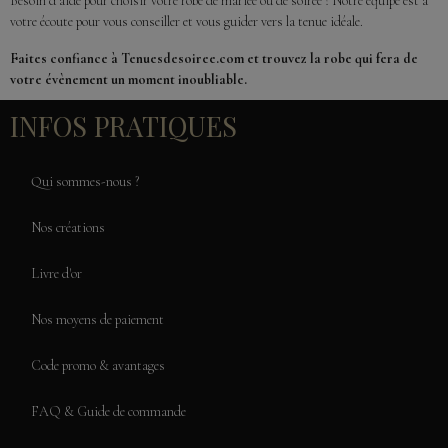
Besoin d’aide pour choisir votre robe de mariée ou de soirée ? Notre équipe est à
votre écoute pour vous conseiller et vous guider vers la tenue idéale.
Faites confiance à Tenuesdesoiree.com et trouvez la robe qui fera de
votre évènement un moment inoubliable.
INFOS PRATIQUES
Qui sommes-nous ?
Nos créations
Livre d'or
Nos moyens de paiement
Code promo & avantages
FAQ & Guide de commande