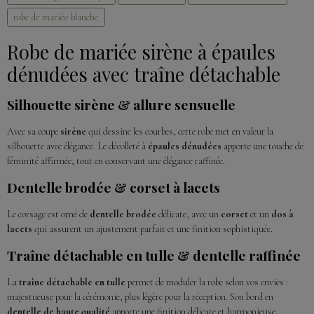
robe de mariée blanche
Robe de mariée sirène à épaules
dénudées avec traîne détachable
Silhouette sirène & allure sensuelle
Avec sa coupe
sirène
qui dessine les courbes, cette robe met en valeur la
silhouette avec élégance. Le décolleté à
épaules dénudées
apporte une touche de
féminité affirmée, tout en conservant une élégance raffinée.
Dentelle brodée & corset à lacets
Le corsage est orné de
dentelle brodée
délicate, avec un
corset
et un
dos à
lacets
qui assurent un ajustement parfait et une finition sophistiquée.
Traîne détachable en tulle & dentelle raffinée
La
traîne détachable en tulle
permet de moduler la robe selon vos envies :
majestueuse pour la cérémonie, plus légère pour la réception. Son bord en
dentelle de haute qualité
apporte une finition délicate et harmonieuse.