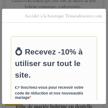
Laissez-vous séduire par cette robe de mariée au style
bohème romantique, confectionnée...
À partir de
Accéder à la boutique Tenuesdesoiree.com
549,00€
TTC
Détails
Nouveau
Robe de mariée sirène en crêpe avec
nœuds aux épaules
Élégante et intemporelle, cette robe de mariée en crêpe
fluide sublime la silhouette grâce à sa coupe...
À partir de
459,00€
TTC
Détails
Nouveau
Robe de mariée bohème en dentelle