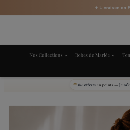
✈️ Livraison en 
Nos Collections
Robes de Mariée
Ten
8€ offerts
en points —
Je m’i