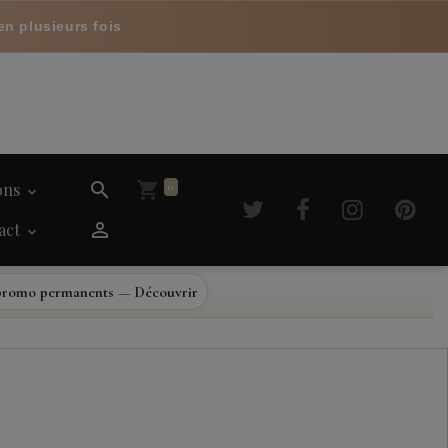
en plusieurs fois
ions
0
act
promo permanents
—
Découvrir