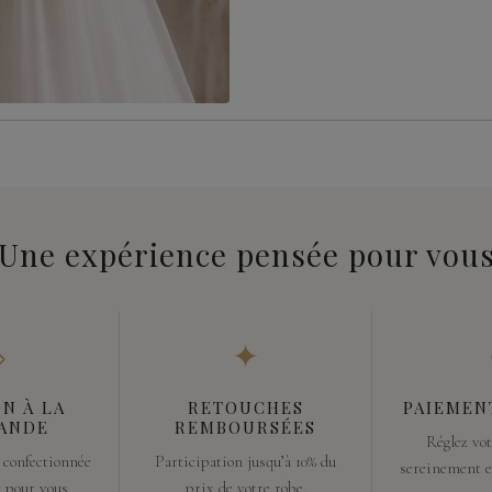
Une expérience pensée pour vou
◇
✦
N À LA
RETOUCHES
PAIEMEN
ANDE
REMBOURSÉES
Réglez vot
 confectionnée
Participation jusqu’à 10% du
sereinement en
 pour vous.
prix de votre robe.