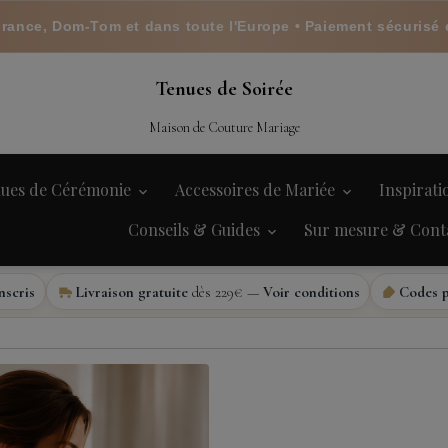
France, Dom-Tom et dans toute l'Europe • Paiement sécurisé 
Tenues de Soirée
Maison de Couture Mariage
ues de Cérémonie
Accessoires de Mariée
Inspirat
Conseils & Guides
Sur mesure & Cont
nscris
Livraison gratuite
dès 229€ —
Voir conditions
Codes 