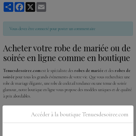
Partager
Facebook
X
Email
Vous devez être connecté pour poster un commentaire
Acheter votre robe de mariée ou de
soirée en ligne comme en boutique
Tenuesdesoiree.com
est le spécialiste des
robes de mariée
et des
robes de
soirée
pour tous les grands évènements de votre vie. Que vous recherchiez une
robe de mariage élégante, une robe de cocktail tendance ou une tenue de soirée
glamour, notre boutique en ligne vous propose des modèles uniques et de qualité
à prix abordables.
Des marques reconnues, des collections
exclusives
Accéder à la boutique Tenuesdesoiree.com
Depuis
2015
, nous collaborons avec des
créateurs de renom
pour offrir à nos
clientes des
robes de mariage et de soirée introuvables ailleurs sur