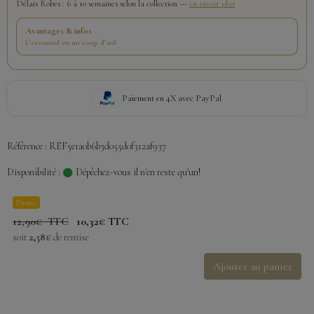
Délais Robes : 6 à 10 semaines selon la collection —
en savoir plus
Avantages & infos
L’essentiel en un coup d’œil
Paiement en 4X avec PayPal
Référence : REF5e1a0b6b3d055d0f312af937
Disponibilité :
Dépêchez-vous il n'en reste qu'un!
Promo
12,90€ TTC
10,32€ TTC
soit
2,58€
de remise
Ajouter au panier