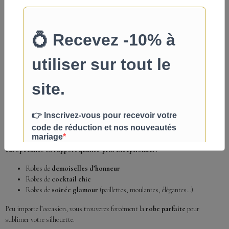
internet
:
Helen Fontaine
: créateur américain, réputé pour ses robes bohèmes et
ses collections classiques qui séduisent de nombreuses futures mariées.
Adela Designs
: la marque coup de cœur de nos clientes, connue pour
son style vintage raffiné et ses prix compétitifs défiant toute concurrence.
Betancy
: notre nouvelle marque anglaise, déjà plébiscitée dans le monde
entier, qui propose des collections intemporelles disponibles dans un
large choix de tailles et de couleurs.
Des robes de soirée élégantes pour toutes les
occasions
Au-delà du mariage, notre boutique propose également des
robes de soirée
européennes
au
rapport qualité-prix exceptionnel
:
Robes de
demoiselles d’honneur
Robes de
cocktail chic
Robes de
soirée glamour
(paillettes, moulantes, élégantes…)
Peu importe l’occasion, vous trouverez forcément la
robe parfaite
pour
sublimer votre silhouette.