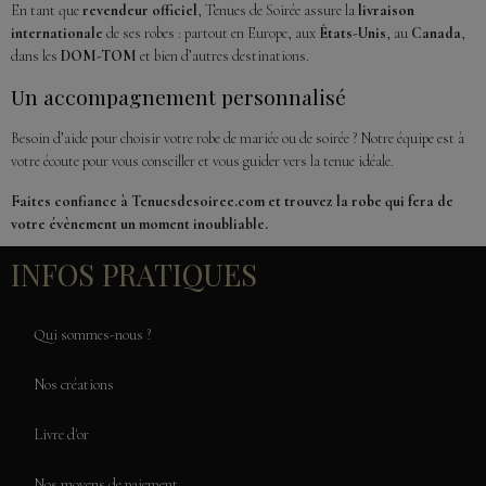
En tant que
revendeur officiel
, Tenues de Soirée assure la
livraison
internationale
de ses robes : partout en Europe, aux
États-Unis
, au
Canada
,
dans les
DOM-TOM
et bien d’autres destinations.
Un accompagnement personnalisé
Besoin d’aide pour choisir votre robe de mariée ou de soirée ? Notre équipe est à
votre écoute pour vous conseiller et vous guider vers la tenue idéale.
Faites confiance à Tenuesdesoiree.com et trouvez la robe qui fera de
votre évènement un moment inoubliable.
INFOS PRATIQUES
Qui sommes-nous ?
Nos créations
Livre d'or
Nos moyens de paiement