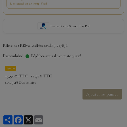
L’essentiel en un coup d’œil
Paiement en 4X avec PayPal
Référence : REF5e120df60e295d0f312a7838
Disponibilité :
Dépêchez-vous il n'en reste qu'un!
Promo
15,90€ TTC
12,72€ TTC
soit
3,18€
de remise
Ajouter au panier
Partager
Facebook
X
Email