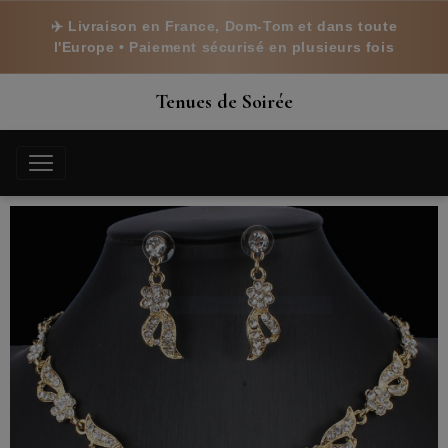
✈️ Livraison en France, Dom-Tom et dans toute
l'Europe • Paiement sécurisé en plusieurs fois
Tenues de Soirée