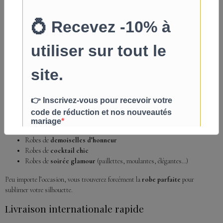
ses collections classiques qui séduisent de nombreuses futures mariées.
Adela Designs
: la marque coup de cœur de nos clientes, connue pour
son style vintage raffiné et ses prix compétitifs défiant toute concurrence.
Betancy
: notre nouvelle marque anglaise, déjà plébiscitée dans le monde
entier, qui propose des collections intemporelles disponibles dans un
large choix de tailles et de couleurs.
Des robes de soirée élégantes pour toutes les
occasions
Au-delà du mariage, notre boutique propose également des
robes de soirée
européennes
au
rapport qualité-prix exceptionnel
:
Robes de
demoiselles d’honneur
Robes de
cocktail chic
Robes de
soirée glamour
(paillettes, moulantes, élégantes…)
Peu importe l’occasion, vous trouverez forcément la
robe parfaite
pour
sublimer votre silhouette.
Livraison internationale rapide