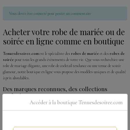
Vous devez être connecté pour poster un commentaire
Acheter votre robe de mariée ou de
soirée en ligne comme en boutique
Tenuesdesoiree.com
est le spécialiste des
robes de mariée
et des
robes de
soirée
pour tous les grands évènements de votre vie. Que vous recherchiez une
robe de mariage élégante, une robe de cocktail tendance ou une tenue de soirée
glamour, notre boutique en ligne vous propose des modèles uniques et de qualité
à prix abordables.
Des marques reconnues, des collections
exclusives
Accéder à la boutique Tenuesdesoiree.com
Depuis
2015
, nous collaborons avec des
créateurs de renom
pour offrir à nos
clientes des
robes de mariage et de soirée introuvables ailleurs sur
internet
:
Helen Fontaine
: créateur américain, réputé pour ses robes bohèmes et