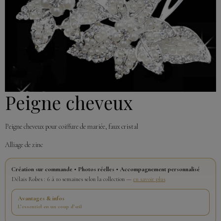
Peigne cheveux
Peigne cheveux pour coiffure de mariée, faux cristal
Alliage de zinc
Création sur commande • Photos réelles • Accompagnement personnalisé
Délais Robes : 6 à 10 semaines selon la collection —
en savoir plus
Avantages & infos
L’essentiel en un coup d’œil