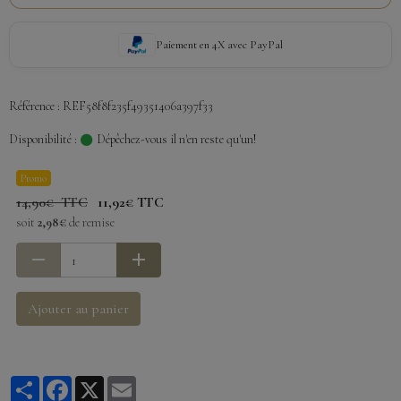
Paiement en 4X avec PayPal
Référence : REF58f8f235f49351406a397f33
Disponibilité :
Dépêchez-vous il n'en reste qu'un!
Promo
14,90€ TTC
11,92€ TTC
soit
2,98€
de remise
Ajouter au panier
Partager
Facebook
X
Email