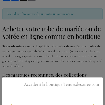
Vous devez être connecté pour poster un commentaire
Acheter votre robe de mariée ou de
soirée en ligne comme en boutique
Tenuesdesoiree.com
est le spécialiste des
robes de mariée
et des
robes de
soirée
pour tous les grands évènements de votre vie. Que vous recherchiez une
robe de mariage élégante, une robe de cocktail tendance ou une tenue de soirée
glamour, notre boutique en ligne vous propose des modèles uniques et de qualité
à prix abordables.
Des marques reconnues, des collections
exclusives
Accéder à la boutique Tenuesdesoiree.com
Depuis
2015
, nous collaborons avec des
créateurs de renom
pour offrir à nos
clientes des
robes de mariage et de soirée introuvables ailleurs sur
internet
: