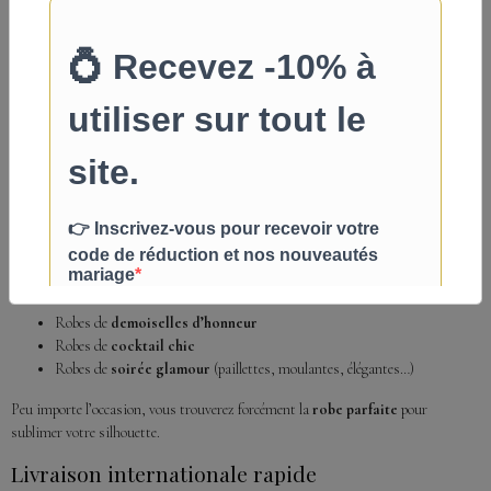
Helen Fontaine
: créateur américain, réputé pour ses robes bohèmes et
ses collections classiques qui séduisent de nombreuses futures mariées.
Adela Designs
: la marque coup de cœur de nos clientes, connue pour
son style vintage raffiné et ses prix compétitifs défiant toute concurrence.
Betancy
: notre nouvelle marque anglaise, déjà plébiscitée dans le monde
entier, qui propose des collections intemporelles disponibles dans un
large choix de tailles et de couleurs.
Des robes de soirée élégantes pour toutes les
occasions
Au-delà du mariage, notre boutique propose également des
robes de soirée
européennes
au
rapport qualité-prix exceptionnel
:
Robes de
demoiselles d’honneur
Robes de
cocktail chic
Robes de
soirée glamour
(paillettes, moulantes, élégantes…)
Peu importe l’occasion, vous trouverez forcément la
robe parfaite
pour
sublimer votre silhouette.
Livraison internationale rapide