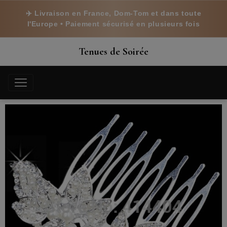
✈️ Livraison en France, Dom-Tom et dans toute
l'Europe • Paiement sécurisé en plusieurs fois
Tenues de Soirée