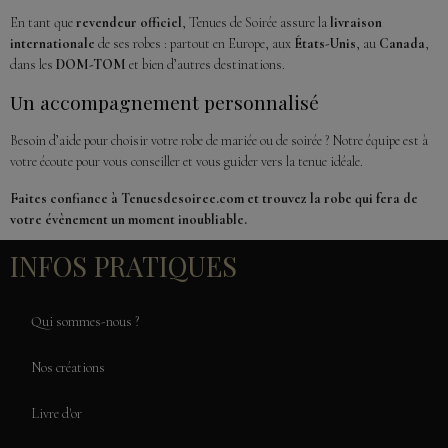
En tant que
revendeur officiel
, Tenues de Soirée assure la
livraison
internationale
de ses robes : partout en Europe, aux
États-Unis
, au
Canada
,
dans les
DOM-TOM
et bien d’autres destinations.
Un accompagnement personnalisé
Besoin d’aide pour choisir votre robe de mariée ou de soirée ? Notre équipe est à
votre écoute pour vous conseiller et vous guider vers la tenue idéale.
Faites confiance à Tenuesdesoiree.com et trouvez la robe qui fera de
votre évènement un moment inoubliable.
INFOS PRATIQUES
Qui sommes-nous ?
Nos créations
Livre d'or