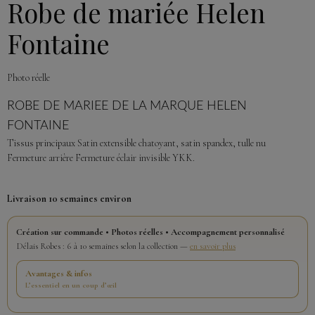
Robe de mariée Helen
Fontaine
Photo réelle
ROBE DE MARIEE DE LA MARQUE HELEN
FONTAINE
Tissus principaux Satin extensible chatoyant, satin spandex, tulle nu
Fermeture arrière Fermeture éclair invisible YKK.
Livraison 10 semaines environ
Création sur commande • Photos réelles • Accompagnement personnalisé
Délais Robes : 6 à 10 semaines selon la collection —
en savoir plus
Avantages & infos
L’essentiel en un coup d’œil