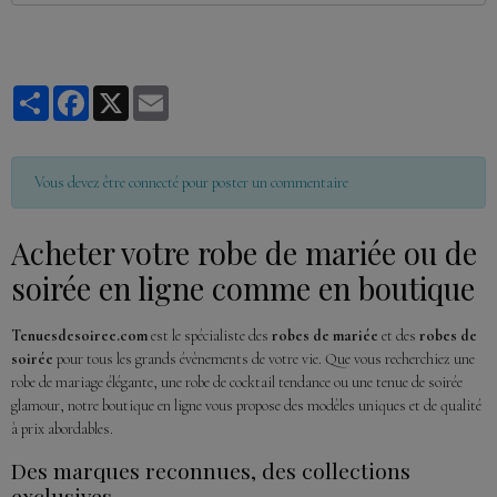
Partager
Facebook
X
Email
Vous devez être connecté pour poster un commentaire
Acheter votre robe de mariée ou de
soirée en ligne comme en boutique
Tenuesdesoiree.com
est le spécialiste des
robes de mariée
et des
robes de
soirée
pour tous les grands évènements de votre vie. Que vous recherchiez une
robe de mariage élégante, une robe de cocktail tendance ou une tenue de soirée
glamour, notre boutique en ligne vous propose des modèles uniques et de qualité
à prix abordables.
Des marques reconnues, des collections
exclusives