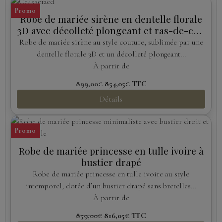
Promo
Robe de mariée sirène en dentelle florale
3D avec décolleté plongeant et ras-de-cou
amovible
Robe de mariée sirène au style couture, sublimée par une
dentelle florale 3D et un décolleté plongeant...
À partir de
899,00€
854,05€
TTC
Détails
Promo
Robe de mariée princesse en tulle ivoire à
bustier drapé
Robe de mariée princesse en tulle ivoire au style
intemporel, dotée d’un bustier drapé sans bretelles...
À partir de
859,00€
816,05€
TTC