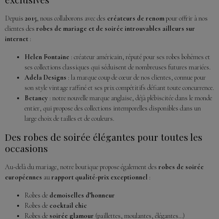
Depuis
2015
, nous collaborons avec des
créateurs de renom
pour offrir à nos
clientes des
robes de mariage et de soirée introuvables ailleurs sur
internet
:
Helen Fontaine
: créateur américain, réputé pour ses robes bohèmes et
ses collections classiques qui séduisent de nombreuses futures mariées.
Adela Designs
: la marque coup de cœur de nos clientes, connue pour
son style vintage raffiné et ses prix compétitifs défiant toute concurrence.
Betancy
: notre nouvelle marque anglaise, déjà plébiscitée dans le monde
entier, qui propose des collections intemporelles disponibles dans un
large choix de tailles et de couleurs.
Des robes de soirée élégantes pour toutes les
occasions
Au-delà du mariage, notre boutique propose également des
robes de soirée
européennes
au
rapport qualité-prix exceptionnel
:
Robes de
demoiselles d’honneur
Robes de
cocktail chic
Robes de
soirée glamour
(paillettes, moulantes, élégantes…)