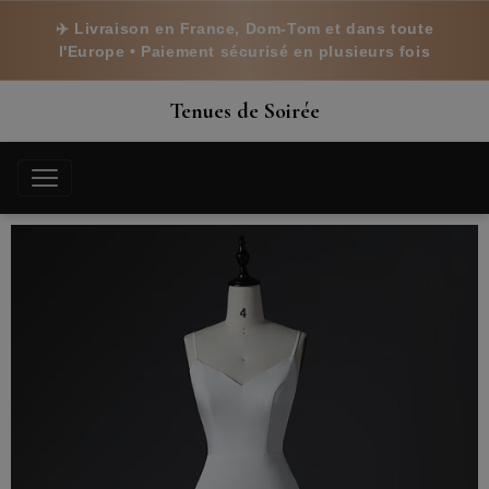
✈️ Livraison en France, Dom-Tom et dans toute
l'Europe • Paiement sécurisé en plusieurs fois
Tenues de Soirée