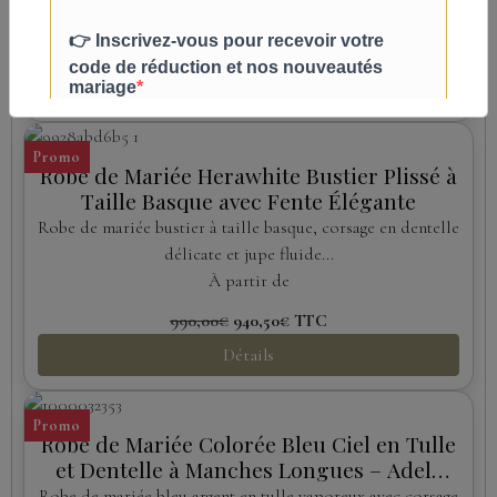
À partir de
790,00€
750,50€
TTC
Détails
Promo
Robe de Mariée Herawhite Bustier Plissé à
Taille Basque avec Fente Élégante
Robe de mariée bustier à taille basque, corsage en dentelle
délicate et jupe fluide...
À partir de
990,00€
940,50€
TTC
Détails
Promo
Robe de Mariée Colorée Bleu Ciel en Tulle
et Dentelle à Manches Longues – Adela
Designs
Robe de mariée bleu argent en tulle vaporeux avec corsage