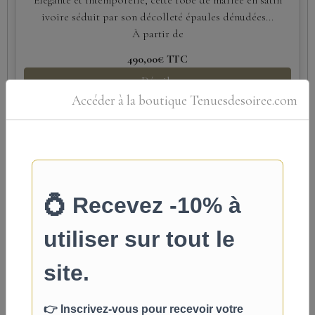
Élégante et intemporelle, cette robe de mariée en satin
ivoire séduit par son décolleté épaules dénudées...
À partir de
490,00€
TTC
Détails
Accéder à la boutique Tenuesdesoiree.com
Voile de mariée court brodé ivoire –
Légèreté et raffinement
Un voile de mariée court délicat, sublimé par de fines
broderies florales. Léger,...
69,00€
TTC
Détails
Promo
Voile de mariée court noir en dentelle
gothique élégante