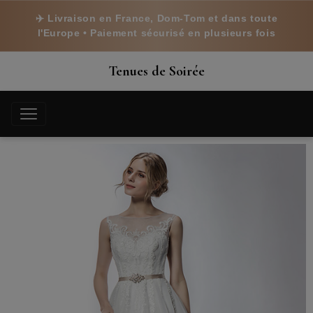
✈️ Livraison en France, Dom-Tom et dans toute
l'Europe • Paiement sécurisé en plusieurs fois
Tenues de Soirée