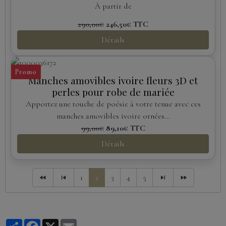
À partir de
290,00€
246,50€
TTC
Détails
Promo
Manches amovibles ivoire fleurs 3D et
perles pour robe de mariée
Apportez une touche de poésie à votre tenue avec ces
manches amovibles ivoire ornées...
99,00€
89,10€
TTC
Détails
1
2
3
4
5
Partager
Facebook
X
Email