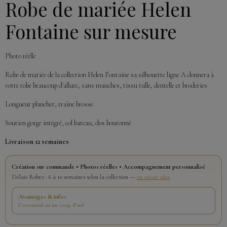
Robe de mariée Helen
Fontaine sur mesure
Photo réelle
Robe de mariée de la collection Helen Fontaine sa silhouette ligne A donnera à
votre robe beaucoup d'allure, sans manches, tissu tulle, dentelle et broderies
Longueur plancher, traîne brosse
Soutien gorge intégré, col bateau, dos boutonné
Livraison 12 semaines
Création sur commande • Photos réelles • Accompagnement personnalisé
Délais Robes : 6 à 10 semaines selon la collection —
en savoir plus
Avantages & infos
L’essentiel en un coup d’œil