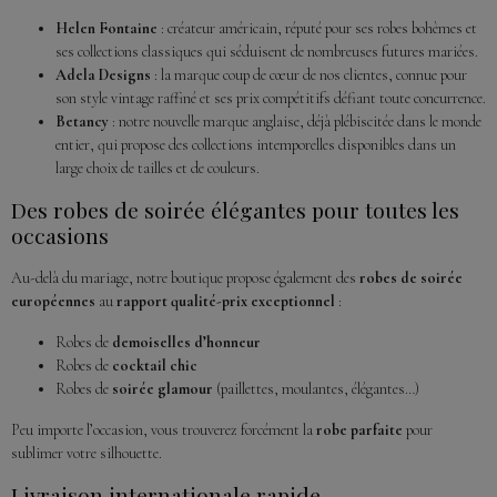
Helen Fontaine
: créateur américain, réputé pour ses robes bohèmes et
ses collections classiques qui séduisent de nombreuses futures mariées.
Adela Designs
: la marque coup de cœur de nos clientes, connue pour
son style vintage raffiné et ses prix compétitifs défiant toute concurrence.
Betancy
: notre nouvelle marque anglaise, déjà plébiscitée dans le monde
entier, qui propose des collections intemporelles disponibles dans un
large choix de tailles et de couleurs.
Des robes de soirée élégantes pour toutes les
occasions
Au-delà du mariage, notre boutique propose également des
robes de soirée
européennes
au
rapport qualité-prix exceptionnel
:
Robes de
demoiselles d’honneur
Robes de
cocktail chic
Robes de
soirée glamour
(paillettes, moulantes, élégantes…)
Peu importe l’occasion, vous trouverez forcément la
robe parfaite
pour
sublimer votre silhouette.
Livraison internationale rapide