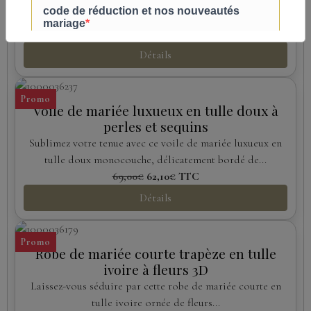
Affirmez votre style avec ce voile de mariée noir gothique
en tulle léger sublimé par une bordure en...
69,00€
62,10€
TTC
Détails
Promo
Voile de mariée luxueux en tulle doux à
perles et sequins
Sublimez votre tenue avec ce voile de mariée luxueux en
tulle doux monocouche, délicatement bordé de...
69,00€
62,10€
TTC
Détails
Promo
Robe de mariée courte trapèze en tulle
ivoire à fleurs 3D
Laissez-vous séduire par cette robe de mariée courte en
tulle ivoire ornée de fleurs...