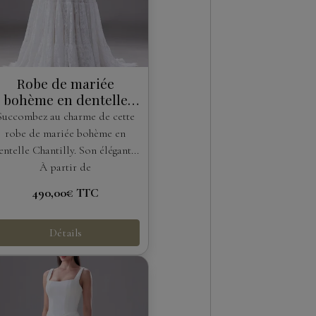
Robe de mariée
bohème en dentelle
Chantilly à épaules
Succombez au charme de cette
dénudées
robe de mariée bohème en
entelle Chantilly. Son élégant...
À partir de
490,00€
TTC
Détails