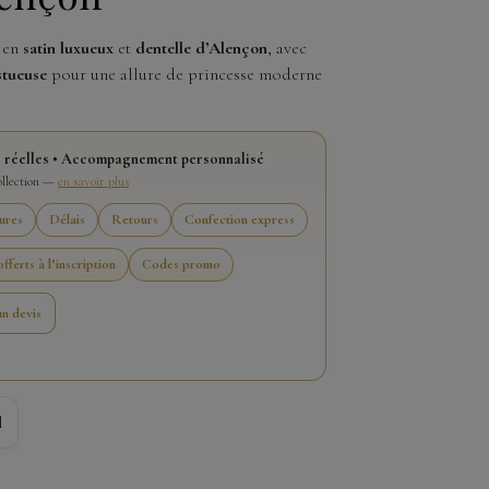
en
satin luxueux
et
dentelle d’Alençon
, avec
stueuse
pour une allure de princesse moderne
 réelles • Accompagnement personnalisé
collection —
en savoir plus
ures
Délais
Retours
Confection express
fferts à l’inscription
Codes promo
n devis
l