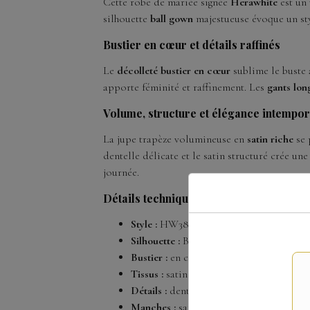
Cette robe de mariée signée
Herawhite
est un 
silhouette
ball gown
majestueuse évoque un styl
Bustier en cœur et détails raffinés
Le
décolleté bustier en cœur
sublime le buste 
apporte féminité et raffinement. Les
gants lon
Volume, structure et élégance intempor
La jupe trapèze volumineuse en
satin riche
se 
dentelle délicate et le satin structuré crée un
journée.
Détails techniques
Style :
HW3821
Silhouette :
Ball Gown / robe de bal pri
Bustier :
en cœur, sans bretelles
Tissus :
satin luxueux et dentelle d’Ale
Détails :
dentelle florale raffinée, décoll
Manches :
sans manches (gants longs tra