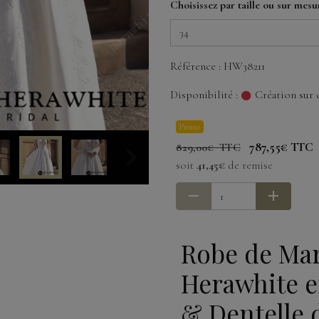
Choisissez par taille ou sur mesu
Référence : HW38211
Disponibilité :
Création sur 
Promo
787,55€ TTC
829,00€ TTC
soit
41,45€
de remise
Robe de Mar
Herawhite e
& Dentelle 