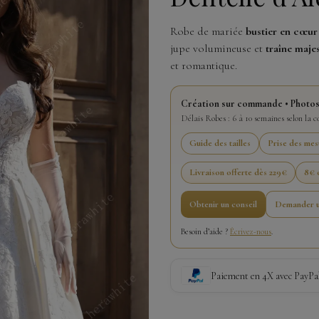
Robe de mariée
bustier en cœur
jupe volumineuse et
traîne maje
et romantique.
Création sur commande • Photos
Délais Robes : 6 à 10 semaines selon la 
Guide des tailles
Prise des mes
Livraison offerte dès 229€
8€ o
Obtenir un conseil
Demander u
Besoin d’aide ?
Écrivez-nous
.
Paiement en 4X avec PayPa