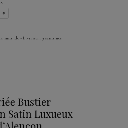
re
commande - Livraison 9 semaines
iée Bustier
n Satin Luxueux
d’Alençon