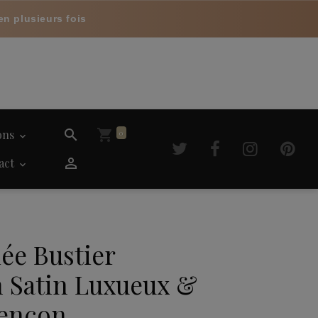
en plusieurs fois
ions
0
act
ée Bustier
 Satin Luxueux &
lençon