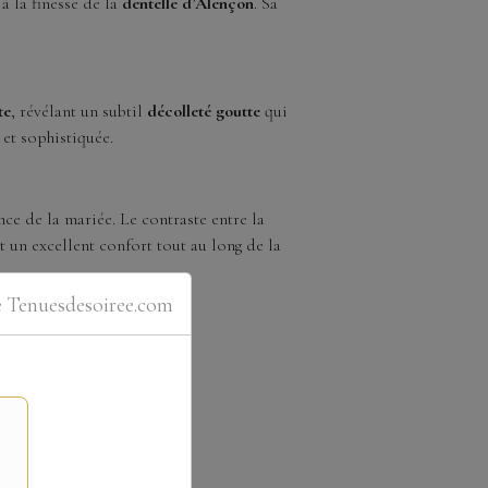
à la finesse de la
dentelle d’Alençon
. Sa
te
, révélant un subtil
décolleté goutte
qui
et sophistiquée.
nce de la mariée. Le contraste entre la
nt un excellent confort tout au long de la
e Tenuesdesoiree.com