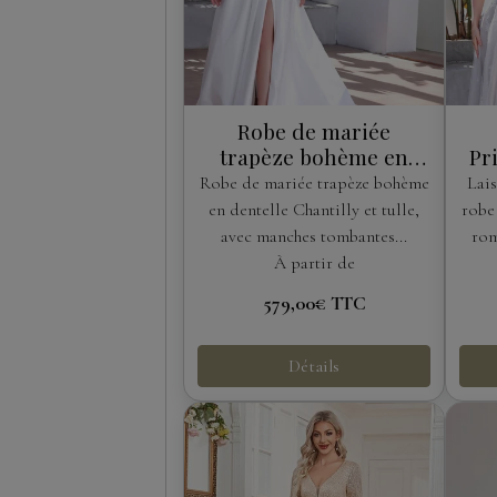
Robe de mariée
trapèze bohème en
Pr
dentelle Chantilly avec
Robe de mariée trapèze bohème
Lais
manches amovibles
en dentelle Chantilly et tulle,
robe
avec manches tombantes...
rom
À partir de
579,00€
TTC
Détails