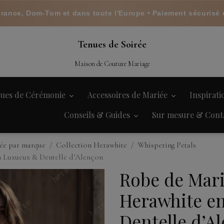
France, Dom-Tom et dans toute l'Europe • Paiement sécurisé 
Tenues de Soirée
Maison de Couture Mariage
ues de Cérémonie
Accessoires de Mariée
Inspirat
Conseils & Guides
Sur mesure & Cont
ée par marque
Collection Herawhite
Whispering Petals
n Luxueux & Dentelle d’Alençon
Robe de Mari
Herawhite en
Dentelle d’A