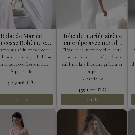
Robe de Mariée
Robe de mariée sirène
incesse Bohème en
en crêpe avec nœuds
Tulle Pailleté et
aux épaules
sez-vous séduire par cette
Élégante et intemporelle, cette
Dentelle Florale
 de mariée au style bohème
robe de mariée en crêpe fluide
antique, confectionnée...
sublime la silhouette grâce à sa
d
À partir de
coupe...
À partir de
549,00€
TTC
459,00€
TTC
Détails
Détails