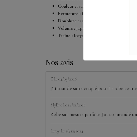
Couleur :
ivoire
Fermeture :
fermeture éclair discrète a
Doublure :
satin doux pour un confort 
Volume :
jupe ample et structurée
Traîne :
longueur
chapelle
– environ 65
Nos avis
E
Le 04/05/2026
J'ai tout de suite craqué pour la robe court
Mylène
Le 14/01/2026
Robe sur mesure parfaite J’ai commandé une
Leroy
Le 26/12/2024