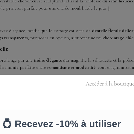
véritable chef-d’œuvre sculptural, alliant la noblesse du
satin luxueux
e princier, parfait pour une entrée inoubliable le jour J.
avec élégance, tandis que le corsage est orné de
dentelle florale délica
gs transparents
, proposés en option, ajoutent une touche
vintage chic
elle
prolonge par une
traîne élégante
qui magnifie la silhouette et la prése
e harmonie parfaite entre
romantisme
et
modernité
, tout en garantissa
Accéder à la boutiqu
ncesse
nçon
eté goutte subtil
nsparents en option)