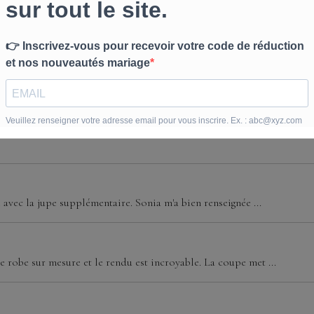
u dos
optimal
 cm
e avec la jupe supplémentaire. Sonia m'a bien renseignée ...
 robe sur mesure et le rendu est incroyable. La coupe met ...