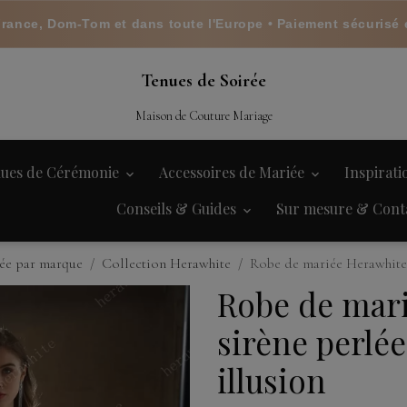
France, Dom-Tom et dans toute l'Europe • Paiement sécurisé 
Tenues de Soirée
Maison de Couture Mariage
ues de Cérémonie
Accessoires de Mariée
Inspirat
Conseils & Guides
Sur mesure & Cont
ée par marque
Collection Herawhite
Robe de mariée Herawhite s
Robe de mar
sirène perlée
illusion