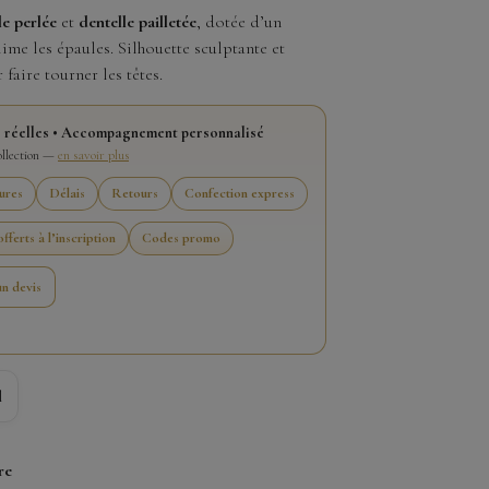
le perlée
et
dentelle pailletée
, dotée d’un
ime les épaules. Silhouette sculptante et
 faire tourner les têtes.
 réelles • Accompagnement personnalisé
collection —
en savoir plus
ures
Délais
Retours
Confection express
fferts à l’inscription
Codes promo
n devis
l
re