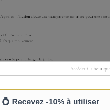
e
’épaules ; l’
illusion
ajoute une transparence maîtrisée pour une sensua
 et finitions couture.
t à chaque mouvement.
uis
évasée
pour allonger la jambe.
la cérémonie et la réception.
Accéder à la boutiqu
éable toute la journée.
vec maintien et légèreté.
ée, tulle doux, doublure, filet.