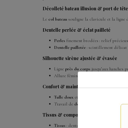
Décolleté bateau illusion & port de têt
Le
col bateau
souligne la clavicule et la ligne d
Dentelle perlée & éclat pailleté
Perles
finement brodées : relief précieux
Dentelle pailletée
: scintillement délica
Silhouette sirène ajustée & évasée
Ligne
près du corps
jusqu’aux hanches p
Allure féminine et assurée, idéale pour 
Confort & maintien
Tulle doux
et
doublure
pour un porté agr
Travail de
dentelle
qui épouse le buste a
Tissus & composition
Tissus
: dentelle perlée, dentelle paillet