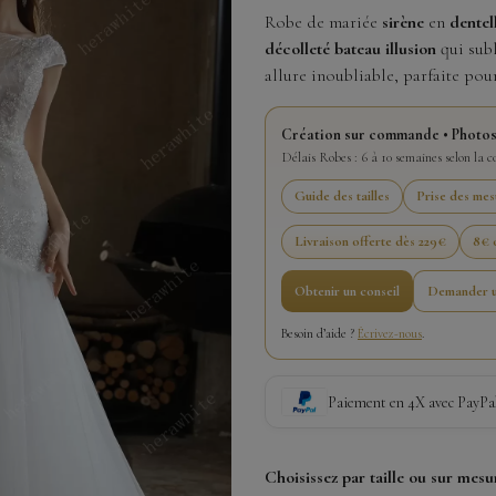
Robe de mariée
sirène
en
dentel
décolleté bateau illusion
qui subl
allure inoubliable, parfaite pour
Création sur commande • Photos
Délais Robes : 6 à 10 semaines selon la 
Guide des tailles
Prise des mes
Livraison offerte dès 229€
8€ o
Obtenir un conseil
Demander u
Besoin d’aide ?
Écrivez-nous
.
Paiement en 4X avec PayPa
Choisissez par taille ou sur mesu