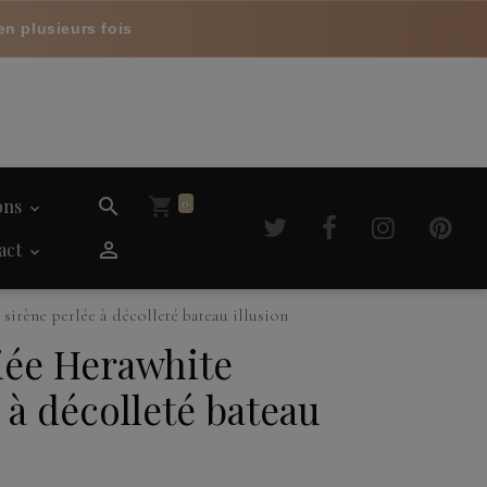
en plusieurs fois
ions
0
act
irène perlée à décolleté bateau illusion
iée Herawhite
 à décolleté bateau