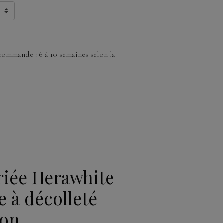
commande : 6 à 10 semaines selon la
iée Herawhite
e à décolleté
ion