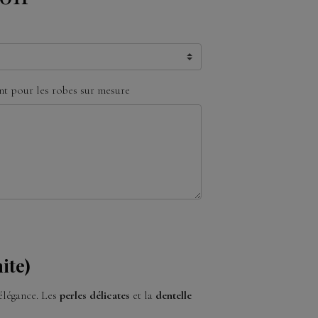
t pour les robes sur mesure
ite)
élégance. Les
perles délicates
et la
dentelle