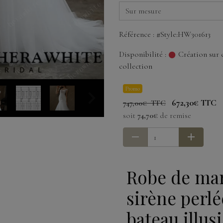
Référence : #Style:HW301613
Disponibilité :
Création sur 
collection
Promo
672,30€ TTC
747,00€ TTC
soit
74,70€
de remise
Robe de mar
sirène perlé
bateau illus