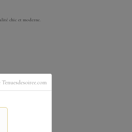
lité chic et moderne.
e Tenuesdesoiree.com