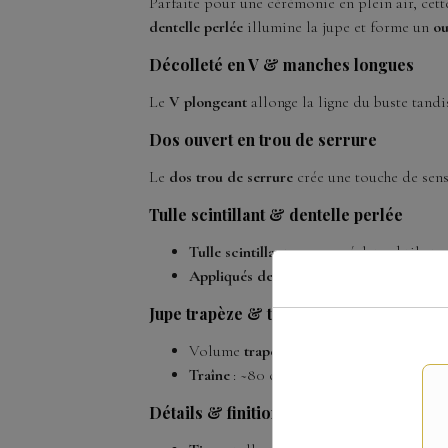
Parfaite pour une cérémonie en plein air, cet
dentelle perlée
illumine la jupe et forme un
ou
Décolleté en V & manches longues
Le
V plongeant
allonge la ligne du buste tandi
Dos ouvert en trou de serrure
Le
dos trou de serrure
crée une touche de sensu
Tulle scintillant & dentelle perlée
Tulle scintillant
pour un éclat subtil et 
Appliqués de dentelle perlée
sur toute la
Jupe trapèze & traîne cathédrale
Volume
trapèze
vaporeux qui sublime la
Traîne
: ~80 cm (style cathédrale) pour 
Détails & finitions