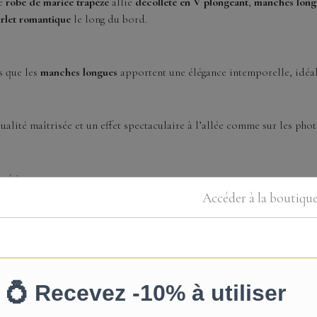
te
robe de mariée trapèze
allie
décolleté en V plongeant
,
manches long
rlet romantique
le long du bord.
s que les
manches longues
apportent une élégance intemporelle, idéal
alité maîtrisée et un effet spectaculaire à l’allée comme sur les phot
poétique.
 jupe, ourlet dentelle raffiné.
Accéder à la boutiqu
 silhouette.
une entrée majestueuse.