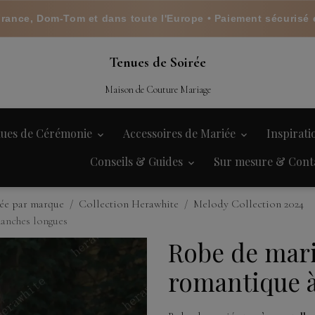
France, Dom-Tom et dans toute l'Europe • Paiement sécurisé 
Tenues de Soirée
Maison de Couture Mariage
ues de Cérémonie
Accessoires de Mariée
Inspirat
Conseils & Guides
Sur mesure & Cont
ée par marque
Collection Herawhite
Melody Collection 2024
anches longues
Robe de mar
romantique 