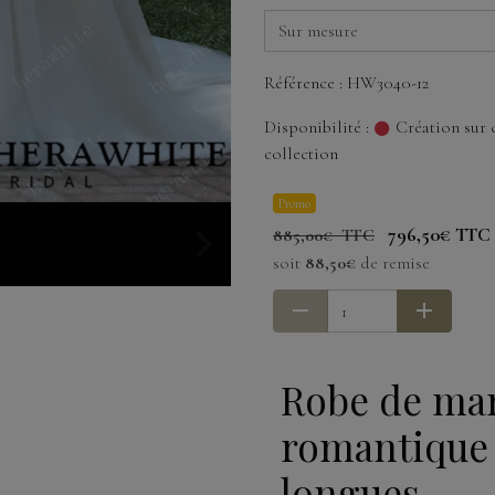
Référence : HW3040-12
Disponibilité :
Création sur 
collection
Promo
796,50€ TTC
885,00€ TTC
soit
88,50€
de remise
Robe de mar
romantique
longues