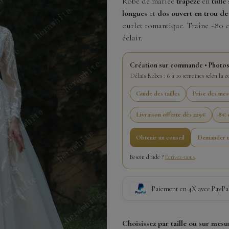
Robe de mariée
trapèze
en
tulle 
longues
et
dos ouvert en trou de
ourlet romantique. Traîne ~80 c
éclair.
Création sur commande • Photos
Délais Robes : 6 à 10 semaines selon la 
Guide des tailles
Prise des mes
Livraison offerte dès 229€
8€ o
Obtenir un conseil
Demander u
Besoin d’aide ?
Écrivez-nous
.
Paiement en 4X avec PayPa
Choisissez par taille ou sur mesu