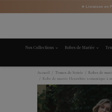
✈️ Livraison en 
Nos Collections
Robes de Mariée
Ten
Accueil
Tenues de Soirée
Robes de mari
Robe de mariée Herawhite romantique à m