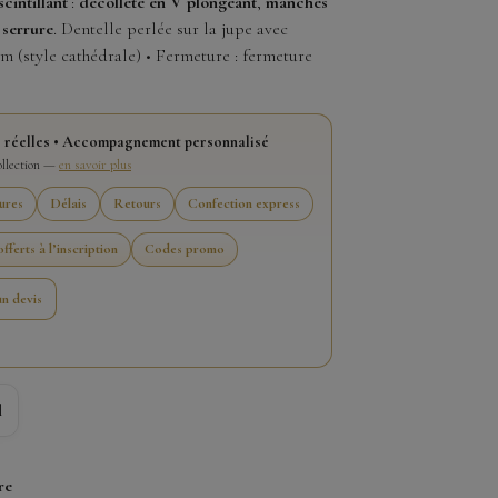
scintillant
:
décolleté en V plongeant
,
manches
 serrure
. Dentelle perlée sur la jupe avec
m (style cathédrale) • Fermeture : fermeture
 réelles • Accompagnement personnalisé
collection —
en savoir plus
ures
Délais
Retours
Confection express
fferts à l’inscription
Codes promo
n devis
l
re