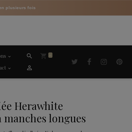
en plusieurs fois
ions
0
act
iée Herawhite
à manches longues