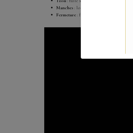
Tissu
: tulle scintillant.
Manches
: longues.
Fermeture
: fermeture éclair.