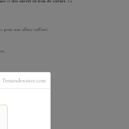
ues
et
dos ouvert en trou de serrure
. La
e pour une allure raffinée.
os.
e Tenuesdesoiree.com