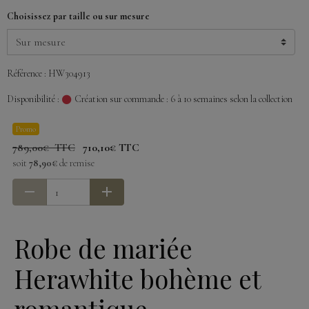
Choisissez par taille ou sur mesure
Référence : HW304913
Disponibilité :
Création sur commande : 6 à 10 semaines selon la collection
Promo
789,00€ TTC
710,10€ TTC
soit
78,90€
de remise
Robe de mariée
Herawhite bohème et
romantique