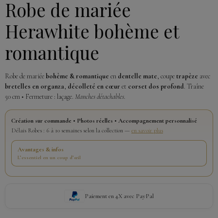
Robe de mariée
Herawhite bohème et
romantique
Robe de mariée
bohème & romantique
en
dentelle mate
, coupe
trapèze
avec
bretelles en organza
,
décolleté en cœur
et
corset dos profond
. Traîne
50 cm • Fermeture : laçage.
Manches détachables.
Création sur commande • Photos réelles • Accompagnement personnalisé
Délais Robes : 6 à 10 semaines selon la collection —
en savoir plus
Avantages & infos
L’essentiel en un coup d’œil
Paiement en 4X avec PayPal