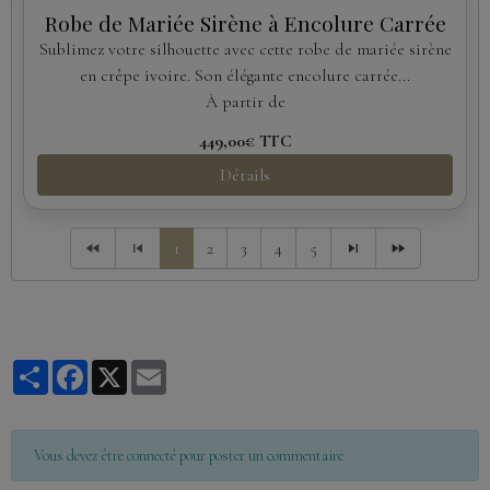
Robe de Mariée Sirène à Encolure Carrée
Sublimez votre silhouette avec cette robe de mariée sirène
en crêpe ivoire. Son élégante encolure carrée...
À partir de
449,00€
TTC
Détails
1
2
3
4
5
Partager
Facebook
X
Email
Vous devez être connecté pour poster un commentaire