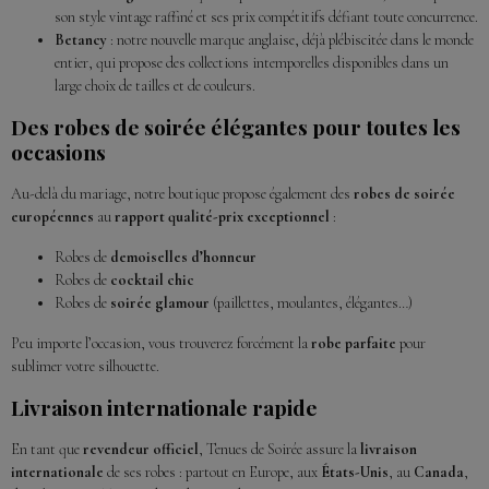
son style vintage raffiné et ses prix compétitifs défiant toute concurrence.
Betancy
: notre nouvelle marque anglaise, déjà plébiscitée dans le monde
entier, qui propose des collections intemporelles disponibles dans un
large choix de tailles et de couleurs.
Des robes de soirée élégantes pour toutes les
occasions
Au-delà du mariage, notre boutique propose également des
robes de soirée
européennes
au
rapport qualité-prix exceptionnel
:
Robes de
demoiselles d’honneur
Robes de
cocktail chic
Robes de
soirée glamour
(paillettes, moulantes, élégantes…)
Peu importe l’occasion, vous trouverez forcément la
robe parfaite
pour
sublimer votre silhouette.
Livraison internationale rapide
En tant que
revendeur officiel
, Tenues de Soirée assure la
livraison
internationale
de ses robes : partout en Europe, aux
États-Unis
, au
Canada
,