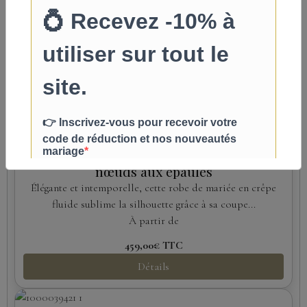
Tulle Pailleté et Dentelle Florale
Laissez-vous séduire par cette robe de mariée au style
bohème romantique, confectionnée...
À partir de
549,00€
TTC
Détails
Robe de mariée sirène en crêpe avec
nœuds aux épaules
Élégante et intemporelle, cette robe de mariée en crêpe
fluide sublime la silhouette grâce à sa coupe...
À partir de
459,00€
TTC
Détails