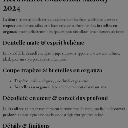
2024
La
dentelle mate
habille cette robe d’une aura bohème tandis que la
coupe
trapèze
dessine une silhouette harmonieuse et féminine. Les
bretelles en
organza
ornent délicatement les épaules pour une allure romantique et aérienne.
Dentelle mate & esprit bohème
Le tombé de la
dentelle
sculpte la jupe trapèze et apporte une texture raffinée,
idéale pour un style poétique et intemporel.
Coupe trapèze & bretelles en organza
Trapèze
: taille soulignée, jupe fluide et gracieuse.
Bretelles en organza
: légèreté, mouvement et romantisme.
Décolleté en cœur & corset dos profond
Le
décolleté en cœur
met en valeur le buste avec douceur, tandis que le
corset
profond au dos
signe une touche de nostalgie vintage irrésistible.
Détails & finitions