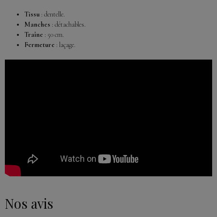
Tissu
: dentelle.
Manches
: détachables.
Traîne
: 50 cm.
Fermeture
: laçage.
Nos avis