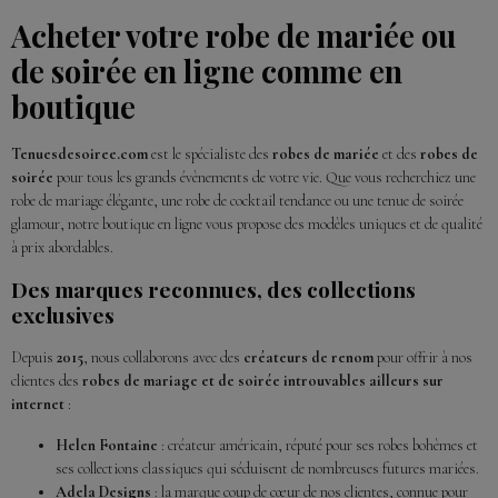
Acheter votre robe de mariée ou
de soirée en ligne comme en
boutique
Tenuesdesoiree.com
est le spécialiste des
robes de mariée
et des
robes de
soirée
pour tous les grands évènements de votre vie. Que vous recherchiez une
robe de mariage élégante, une robe de cocktail tendance ou une tenue de soirée
glamour, notre boutique en ligne vous propose des modèles uniques et de qualité
à prix abordables.
Des marques reconnues, des collections
exclusives
Depuis
2015
, nous collaborons avec des
créateurs de renom
pour offrir à nos
clientes des
robes de mariage et de soirée introuvables ailleurs sur
internet
:
Helen Fontaine
: créateur américain, réputé pour ses robes bohèmes et
ses collections classiques qui séduisent de nombreuses futures mariées.
Adela Designs
: la marque coup de cœur de nos clientes, connue pour