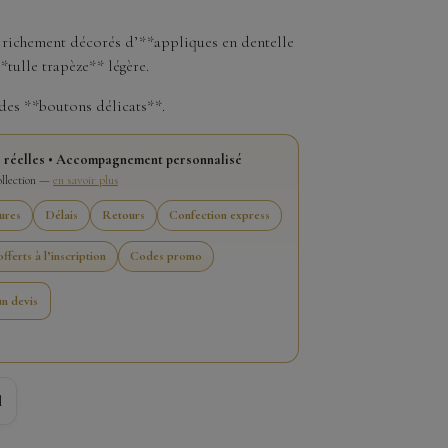
 richement décorés d’**appliques en dentelle
*tulle trapèze** légère.
des **boutons délicats**.
 réelles • Accompagnement personnalisé
collection —
en savoir plus
ures
Délais
Retours
Confection express
fferts à l’inscription
Codes promo
n devis
l