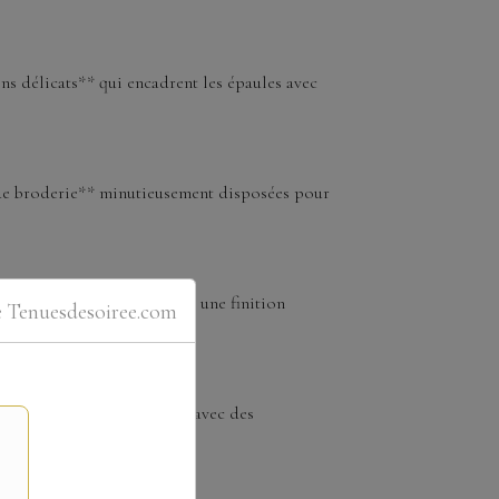
ns délicats** qui encadrent les épaules avec
e de broderie** minutieusement disposées pour
e **boutons délicats**, pour une finition
e Tenuesdesoiree.com
eption élégante. À porter avec des