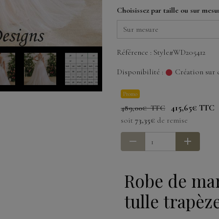
Choisissez par taille ou sur mesu
Référence : Style#WD205412
Disponibilité :
Création sur 
Promo
415,65€ TTC
489,00€ TTC
soit
73,35€
de remise
Robe de ma
tulle trapèz