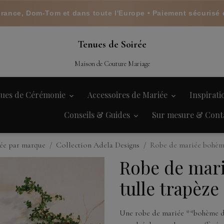
France, Dom-Tom et dans toute l'Europe • Paiement sécurisé 
Tenues de Soirée
Maison de Couture Mariage
ues de Cérémonie
Accessoires de Mariée
Inspirat
Conseils & Guides
Sur mesure & Cont
ée par marque
Collection Adela Designs
Robe de mariée bohème 
Robe de mar
tulle trapèze
Une robe de mariée **bohème de