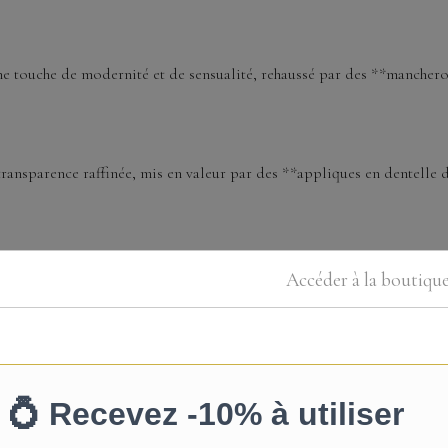
e touche de modernité et de sensualité, rehaussé par des **manchero
 transparence raffinée, mis en valeur par des **appliques en dentell
quilibré et une allure légère. L’arrière se distingue par une rangée d
Accéder à la boutiqu
e, cette robe convient à une cérémonie en plein air comme à une réc
 à la dentelle et au jeu de transparence.