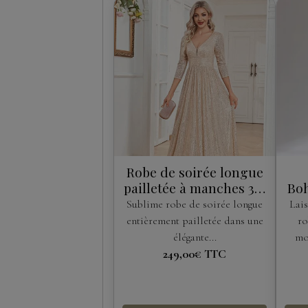
Robe de soirée longue
pailletée à manches 3/4
Boh
– Helen Fontaine
Sublime robe de soirée longue
Lais
entièrement pailletée dans une
ro
élégante...
mo
249,00€
TTC