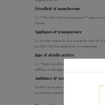
Décolleté & mancherons
Le **décolleté bijou transparent** apporte un
finesse.
Appliques & transparence
Le devant comme le dos jouent la carte de la
un effet à la fois audacieux et romantique.
Jupe & détails arrière
La **jupe en tulle trapèze** offre un volume é
raffinée et intemporelle.
Ambiance & occasions
Parfaite pour une mariée bohème contemporain
accessoires simples pour laisser toute la place