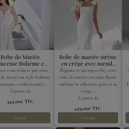
Robe de Mariée
Robe de mariée sirène
incesse Bohème en
en crêpe avec nœuds
Tulle Pailleté et
aux épaules
sez-vous séduire par cette
Élégante et intemporelle, cette
Dentelle Florale
 de mariée au style bohème
robe de mariée en crêpe fluide
antique, confectionnée...
sublime la silhouette grâce à sa
d
À partir de
coupe...
À partir de
549,00€
TTC
459,00€
TTC
Détails
Détails