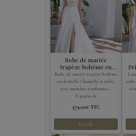
Robe de mariée
trapèze bohème en
Pr
dentelle Chantilly avec
Robe de mariée trapèze bohème
Lais
manches amovibles
en dentelle Chantilly et tulle,
robe
avec manches tombantes...
rom
À partir de
579,00€
TTC
Détails