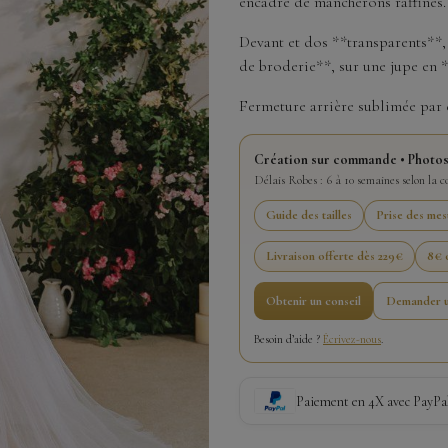
encadré de mancherons raffinés.
Devant et dos **transparents**,
de broderie**, sur une jupe en *
Fermeture arrière sublimée par 
Création sur commande • Photos
Délais Robes : 6 à 10 semaines selon la 
Guide des tailles
Prise des mes
Livraison offerte dès 229€
8€ o
Obtenir un conseil
Demander u
Besoin d’aide ?
Écrivez-nous
.
Paiement en 4X avec PayPa