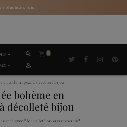
en plusieurs fois
ions
0
act
en tulle trapèze à décolleté bijou
iée bohème en
 à décolleté bijou
sign** avec **décolleté bijou transparent**