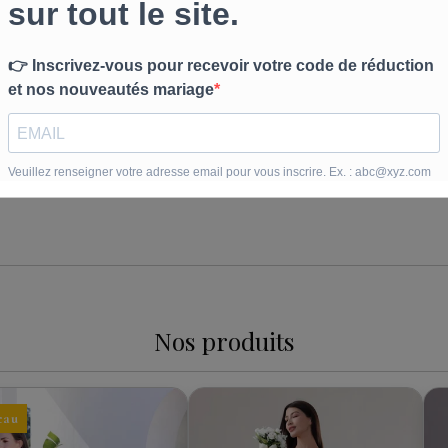
e avec la jupe supplémentaire. Sonia m'a bien renseignée ...
 robe sur mesure et le rendu est incroyable. La coupe met ...
Nos produits
eau