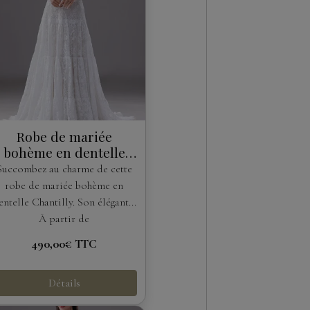
Robe de mariée
bohème en dentelle
Chantilly à épaules
Succombez au charme de cette
dénudées
robe de mariée bohème en
entelle Chantilly. Son élégant...
À partir de
490,00€
TTC
Détails