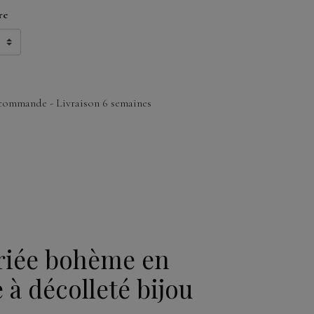
re
commande - Livraison 6 semaines
riée bohème en
e à décolleté bijou