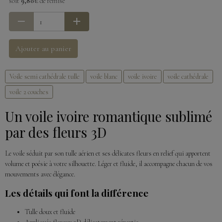
soit
9,80€
de remise
Ajouter au panier
Voile semi cathédrale tulle
voile blanc
voile ivoire
voile cathédrale
voile 2 couches
Un voile ivoire romantique sublimé
par des fleurs 3D
Le voile séduit par son tulle aérien et ses délicates fleurs en relief qui apportent
volume et poésie à votre silhouette. Léger et fluide, il accompagne chacun de vos
mouvements avec élégance.
Les détails qui font la différence
Tulle doux et fluide