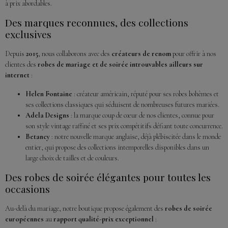
à prix abordables.
Des marques reconnues, des collections
exclusives
Depuis
2015
, nous collaborons avec des
créateurs de renom
pour offrir à nos
clientes des
robes de mariage et de soirée introuvables ailleurs sur
internet
:
Helen Fontaine
: créateur américain, réputé pour ses robes bohèmes et
ses collections classiques qui séduisent de nombreuses futures mariées.
Adela Designs
: la marque coup de cœur de nos clientes, connue pour
son style vintage raffiné et ses prix compétitifs défiant toute concurrence.
Betancy
: notre nouvelle marque anglaise, déjà plébiscitée dans le monde
entier, qui propose des collections intemporelles disponibles dans un
large choix de tailles et de couleurs.
Des robes de soirée élégantes pour toutes les
occasions
Au-delà du mariage, notre boutique propose également des
robes de soirée
européennes
au
rapport qualité-prix exceptionnel
: