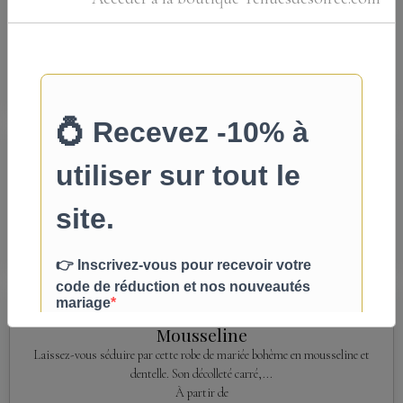
Son élégant...
À partir de
490,00€
TTC
Détails
Robe de soirée longue pailletée à manches
3/4 – Helen Fontaine
Sublime robe de soirée longue entièrement pailletée dans une élégante...
249,00€
TTC
Détails
Robe de Mariée Bohème en Dentelle et
Mousseline
Laissez-vous séduire par cette robe de mariée bohème en mousseline et
dentelle. Son décolleté carré,...
À partir de