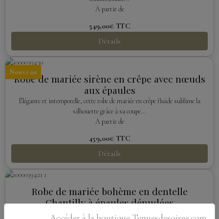
À partir de
549,00€
TTC
Détails
Nouveau
Robe de mariée sirène en crêpe avec nœuds
aux épaules
Élégante et intemporelle, cette robe de mariée en crêpe fluide sublime la
silhouette grâce à sa coupe...
À partir de
459,00€
TTC
Détails
Robe de mariée bohème en dentelle
Chantilly à épaules dénudées
Succombez au charme de cette robe de mariée bohème en dentelle Chantilly.
Accéder à la boutique Tenuesdesoiree.com