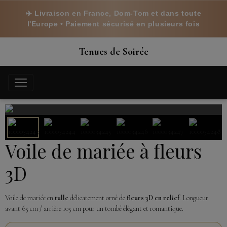
✈️ Livraison en France, Dom-Tom et dans toute
l'Europe • Paiement sécurisé en plusieurs fois
Tenues de Soirée
Voile de mariée à fleurs
3D
Voile de mariée en
tulle
délicatement orné de
fleurs 3D en relief
. Longueur
avant 65 cm / arrière 105 cm pour un tombé élégant et romantique.