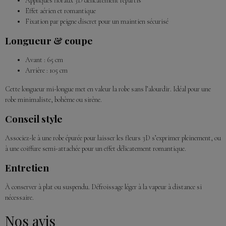
Appliqués floraux 3D délicatement répartis
Effet aérien et romantique
Fixation par peigne discret pour un maintien sécurisé
Longueur & coupe
Avant : 65 cm
Arrière : 105 cm
Cette longueur mi-longue met en valeur la robe sans l’alourdir. Idéal pour une
robe minimaliste, bohème ou sirène.
Conseil style
Associez-le à une robe épurée pour laisser les fleurs 3D s’exprimer pleinement, ou
à une coiffure semi-attachée pour un effet délicatement romantique.
Entretien
À conserver à plat ou suspendu. Défroissage léger à la vapeur à distance si
nécessaire.
Nos avis