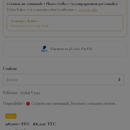
Création sur commande • Photos réelles • Accompagnement personnalisé
Délais Robes : 6 à 10 semaines selon la collection —
en savoir plus
Avantages & infos
L’essentiel en un coup d’œil
Paiement en 4X avec PayPal
Couleur
Référence : Style# V3141
Disponibilité :
Création sur commande, livraison 3 semaines environ
Promo
98,00€ TTC
88,20€ TTC