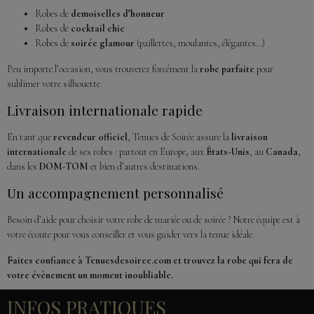
Robes de
demoiselles d’honneur
Robes de
cocktail chic
Robes de
soirée glamour
(paillettes, moulantes, élégantes…)
Peu importe l’occasion, vous trouverez forcément la
robe parfaite
pour
sublimer votre silhouette.
Livraison internationale rapide
En tant que
revendeur officiel
, Tenues de Soirée assure la
livraison
internationale
de ses robes : partout en Europe, aux
États-Unis
, au
Canada
,
dans les
DOM-TOM
et bien d’autres destinations.
Un accompagnement personnalisé
Besoin d’aide pour choisir votre robe de mariée ou de soirée ? Notre équipe est à
votre écoute pour vous conseiller et vous guider vers la tenue idéale.
Faites confiance à Tenuesdesoiree.com et trouvez la robe qui fera de
votre évènement un moment inoubliable.
INFOS PRATIQUES