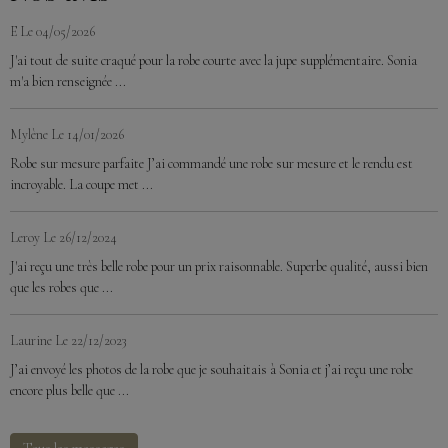
E
Le 04/05/2026
J'ai tout de suite craqué pour la robe courte avec la jupe supplémentaire. Sonia
m'a bien renseignée ...
Mylène
Le 14/01/2026
Robe sur mesure parfaite J’ai commandé une robe sur mesure et le rendu est
incroyable. La coupe met ...
Leroy
Le 26/12/2024
J'ai reçu une très belle robe pour un prix raisonnable. Superbe qualité, aussi bien
que les robes que ...
Laurine
Le 22/12/2023
J’ai envoyé les photos de la robe que je souhaitais à Sonia et j’ai reçu une robe
encore plus belle que ...