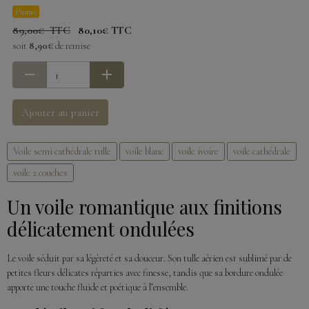
Promo
89,00€ TTC
80,10€ TTC
soit
8,90€
de remise
Ajouter au panier
Voile semi cathédrale tulle
voile blanc
voile ivoire
voile cathédrale
voile 2 couches
Un voile romantique aux finitions
délicatement ondulées
Le voile séduit par sa légèreté et sa douceur. Son tulle aérien est sublimé par de
petites fleurs délicates réparties avec finesse, tandis que sa bordure ondulée
apporte une touche fluide et poétique à l’ensemble.