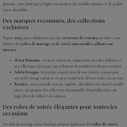
glamour, notre boutique en ligne vous propose des modèles uniques et de qualité
à prix abordables.
Des marques reconnues, des collections
exclusives
Depuis
2015
, nous collaborons avec des
créateurs de renom
pour offrir à nos
clientes des
robes de mariage et de soirée introuvables ailleurs sur
internet
:
Helen Fontaine
: créateur américain, réputé pour ses robes bohèmes et
ses collections classiques qui séduisent de nombreuses futures mariées.
Adela Designs
: la marque coup de cœur de nos clientes, connue pour
son style vintage raffiné et ses prix compétitifs défiant toute concurrence.
Betancy
: notre nouvelle marque anglaise, déjà plébiscitée dans le monde
entier, qui propose des collections intemporelles disponibles dans un
large choix de tailles et de couleurs.
Des robes de soirée élégantes pour toutes les
occasions
Au-delà du mariage, notre boutique propose également des
robes de soirée