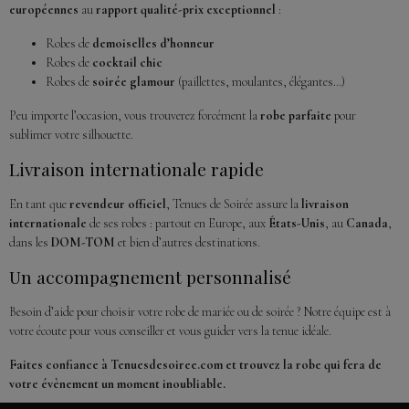
européennes
au
rapport qualité-prix exceptionnel
:
Robes de
demoiselles d’honneur
Robes de
cocktail chic
Robes de
soirée glamour
(paillettes, moulantes, élégantes…)
Peu importe l’occasion, vous trouverez forcément la
robe parfaite
pour
sublimer votre silhouette.
Livraison internationale rapide
En tant que
revendeur officiel
, Tenues de Soirée assure la
livraison
internationale
de ses robes : partout en Europe, aux
États-Unis
, au
Canada
,
dans les
DOM-TOM
et bien d’autres destinations.
Un accompagnement personnalisé
Besoin d’aide pour choisir votre robe de mariée ou de soirée ? Notre équipe est à
votre écoute pour vous conseiller et vous guider vers la tenue idéale.
Faites confiance à Tenuesdesoiree.com et trouvez la robe qui fera de
votre évènement un moment inoubliable.