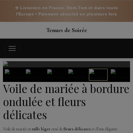
✈️ Livraison en France, Dom-Tom et dans toute
l'Europe • Paiement sécurisé en plusieurs fois
Tenues de Soirée
Voile de mariée à bordure
ondulée et fleurs
délicates
Voile de mariée en
tulle léger
orné de
fleurs délicates
et d’une élégante