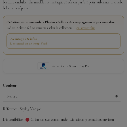
bordure ondulée. Un modèle romantique et aérien parfait pour sublimer une robe
bohème ou épurée.
Création sur commande • Photos réelles • Accompagnement personnalisé
Délais Robes : 6 à 10 semaines selon la collection —
en savoir plus
Avantages & infos
L’essentiel en un coup d’œil
Paiement en 4X avec PayPal
Couleur
Référence : Style# V283-0
Disponibilité :
Création sur commande, Livraison 3 semaines environ