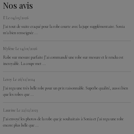
Nos avis
E
Le 04/05/2026
J'ai tout de suite craqué pour la robe courte avec la jupe supplémentaire. Sonia
m'a bien renseignée ...
Mylène
Le 14/01/2026
Robe sur mesure parfaite J’ai commandé une robe sur mesure et le rendu est
incroyable. La coupe met ...
Leroy
Le 26/12/2024
J'ai reçu une très belle robe pour un prix raisonnable. Superbe qualité, aussi bien
que les robes que ...
Laurine
Le 22/12/2023
J’ai envoyé les photos de la robe que je souhaitais à Sonia et j’ai reçu une robe
encore plus belle que ...