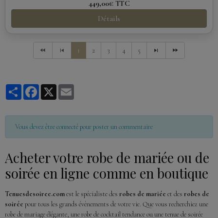
449,00€
TTC
Détails
1
2
3
4
5
Partager
Facebook
X
Email
Vous devez être connecté pour poster un commentaire
Acheter votre robe de mariée ou de
soirée en ligne comme en boutique
Tenuesdesoiree.com
est le spécialiste des
robes de mariée
et des
robes de
soirée
pour tous les grands évènements de votre vie. Que vous recherchiez une
robe de mariage élégante, une robe de cocktail tendance ou une tenue de soirée