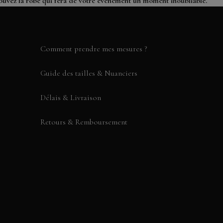
ouvez la robe qui fera de votre évènement un moment inoubliable.
Comment prendre mes mesures ?
Guide des tailles & Nuanciers
Délais & Livraison
Retours & Remboursement