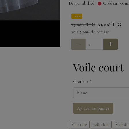
Disponibilité :
Créé sur comm
Promo
71,10€ TTC
79,00€ TTC
soit
7,90€
de remise
Voile court
Couleur
Ajouter au panier
Voile tulle
voile blanc
Voile den