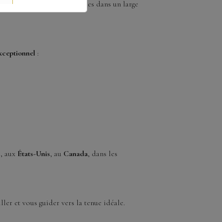
ons intemporelles disponibles dans un large
exceptionnel
:
e, aux
États-Unis
, au
Canada
, dans les
er et vous guider vers la tenue idéale.