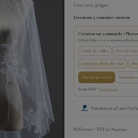
Livré avec peigne
Livraison 3 semaines environ
Création sur commande • Photos
Délais Robes : 6 à 10 semaines selon la 
Guide des tailles
Prise des mes
Livraison offerte dès 229€
8€ o
Obtenir un conseil
Demander u
Besoin d’aide ?
Écrivez-nous
.
Paiement en 4X avec PayPa
Référence : REF5cc8942140