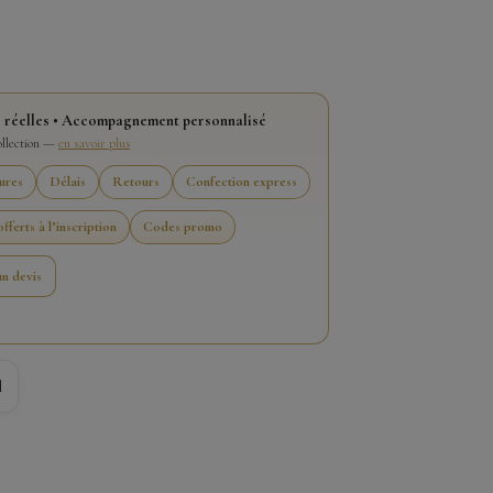
 réelles • Accompagnement personnalisé
collection —
en savoir plus
ures
Délais
Retours
Confection express
fferts à l’inscription
Codes promo
n devis
l