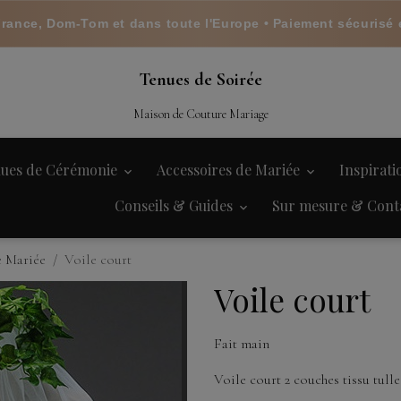
France, Dom-Tom et dans toute l'Europe • Paiement sécurisé 
Tenues de Soirée
Maison de Couture Mariage
ues de Cérémonie
Accessoires de Mariée
Inspirat
Conseils & Guides
Sur mesure & Cont
e Mariée
Voile court
Voile court
Fait main
Voile court 2 couches tissu tulle