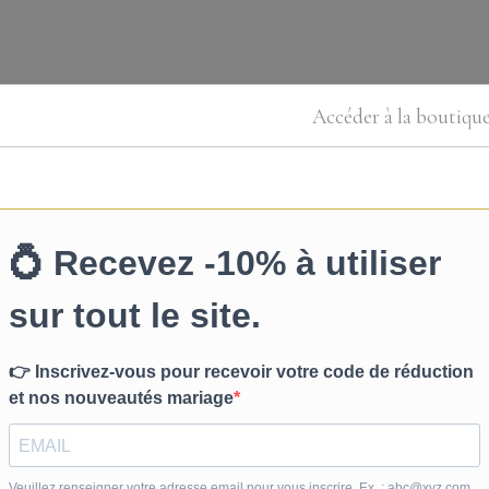
Accéder à la boutiqu
 commentaire
riée ou de soirée en ligne comme en bou
obes de mariée
et des
robes de soirée
pour tous les grands évènements 
tail tendance ou une tenue de soirée glamour, notre boutique en lig
s exclusives
ateurs de renom
pour offrir à nos clientes des
robes de mariage et de 
réputé pour ses robes bohèmes et ses collections classiques qui sédu
r de nos clientes, connue pour son style vintage raffiné et ses prix 