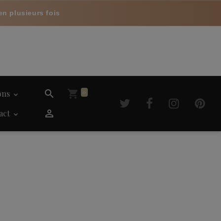
en plusieurs fois
ions
0
act