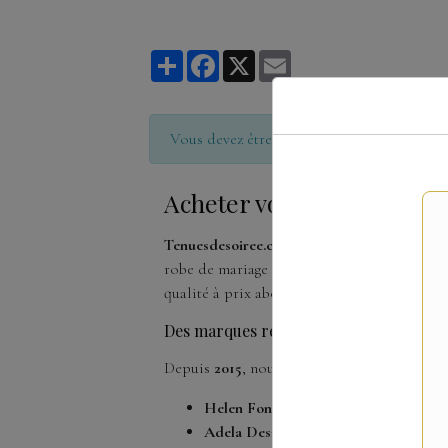
Partager
Facebook
X
Email
Vous devez être connecté pour poster un
Acheter votre robe de ma
Tenuesdesoiree.com
est le spécialiste des
r
robe de mariage élégante, une robe de cock
qualité à prix abordables.
Des marques reconnues, des collection
Depuis
2015
, nous collaborons avec des
cré
Helen Fontaine
: créateur américain, 
Adela Designs
: la marque coup de cœu