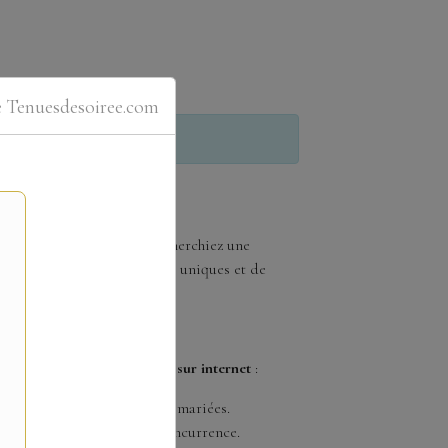
e Tenuesdesoiree.com
tique
de votre vie. Que vous recherchiez une
ne vous propose des modèles uniques et de
soirée introuvables ailleurs sur internet
:
isent de nombreuses futures mariées.
compétitifs défiant toute concurrence.