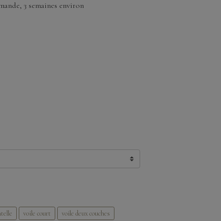
ande, 3 semaines environ
telle
voile court
voile deux couches