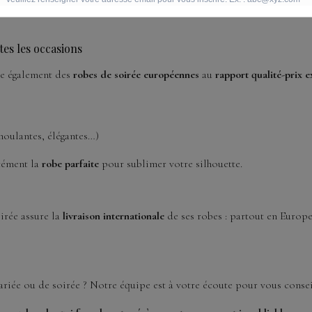
ise, déjà plébiscitée dans le monde entier, qui propose des collecti
tes les occasions
se également des
robes de soirée européennes
au
rapport qualité-prix 
moulantes, élégantes…)
cément la
robe parfaite
pour sublimer votre silhouette.
irée assure la
livraison internationale
de ses robes : partout en Europ
riée ou de soirée ? Notre équipe est à votre écoute pour vous conseill