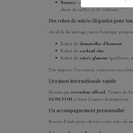
Betancy
: notre nouvelle marque angla
choix de tailles et de couleurs.
Des robes de soirée élégantes pour tou
Au-delà du mariage, notre boutique propo
Robes de
demoiselles d’honneur
Robes de
cocktail chic
Robes de
soirée glamour
(paillettes, 
Peu importe l’occasion, vous trouverez for
Livraison internationale rapide
En tant que
revendeur officiel
, Tenues de So
DOM-TOM
et bien d’autres destinations.
Un accompagnement personnalisé
Besoin d’aide pour choisir votre robe de ma