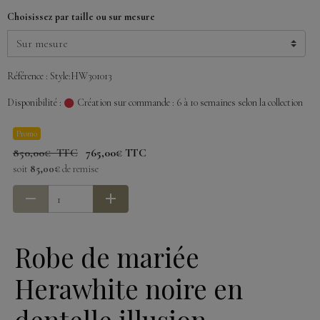
Choisissez par taille ou sur mesure
Référence : Style:HW301013
Disponibilité :
Création sur commande : 6 à 10 semaines selon la collection
Promo
850,00€ TTC
765,00€ TTC
soit
85,00€
de remise
Robe de mariée
Herawhite noire en
dentelle illusion