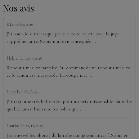
Nos avis
E
Le 04/05/2026
J'ai tout de suite craqué pour la robe courte avec la jupe
supplémentaire. Sonia m'a bien renseignée ...
Mylène
Le 14/01/2026
Robe sur mesure parfaite J’ai commandé une robe sur mesure
et le rendu est incroyable. La coupe met ...
Leroy
Le 26/12/2024
J'ai reçu une très belle robe pour un prix raisonnable. Superbe
qualité, aussi bien que les robes que ...
Laurine
Le 22/12/2023
J’ai envoyé les photos de la robe que je souhaitais à Sonia et