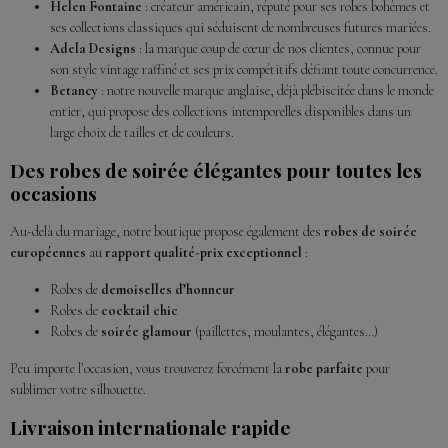
Helen Fontaine
: créateur américain, réputé pour ses robes bohèmes et
ses collections classiques qui séduisent de nombreuses futures mariées.
Adela Designs
: la marque coup de cœur de nos clientes, connue pour
son style vintage raffiné et ses prix compétitifs défiant toute concurrence.
Betancy
: notre nouvelle marque anglaise, déjà plébiscitée dans le monde
entier, qui propose des collections intemporelles disponibles dans un
large choix de tailles et de couleurs.
Des robes de soirée élégantes pour toutes les
occasions
Au-delà du mariage, notre boutique propose également des
robes de soirée
européennes
au
rapport qualité-prix exceptionnel
:
Robes de
demoiselles d’honneur
Robes de
cocktail chic
Robes de
soirée glamour
(paillettes, moulantes, élégantes…)
Peu importe l’occasion, vous trouverez forcément la
robe parfaite
pour
sublimer votre silhouette.
Livraison internationale rapide