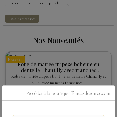
j’ai reçu une robe encore plus belle que ...
Tous les messages
Nos Nouveautés
Nouveau
Robe de mariée trapèze bohème en
dentelle Chantilly avec manches
amovibles
Robe de mariée trapèze bohème en dentelle Chantilly et
tulle, avec manches tombantes...
À partir de
Accéder à la boutique Tenuesdesoiree.com
579,00€
TTC
Détails