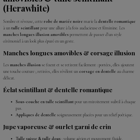
(Herawhite)
Sombre et rêveuse, cette
robe de mariée noire
marie la
dentelle romantique
à un
tulle scintillant
pour une allure à la fois audacieuse et féminine. Les
manches longues illusion amovibles
permettent de passer d’un style
cérémoniel à un look plus épuré en un geste.
Manches longues amovibles & corsage illusion
Les
manches illusion
se fixent et se retirent facilement : portées, elles ajoutent
une touche couture ; retirées, elles révèlent un
corsage en dentelle
au charme
délicat.
Éclat scintillant & dentelle romantique
Sous-couche en tulle scintillant
pour un miroitement subtil à chaque
pas.
Appliques de dentelle
soigneusement placées pour un relief poétique.
Jupe vaporeuse & ourlet garni de crin
Tulle suisse & tulle doux
: volume aérien et mouvement fluide.