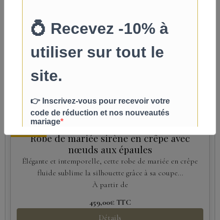
Nouveau
Robe de Mariée Princesse Bohème en
Tulle Pailleté et Dentelle Florale
Laissez-vous séduire par cette robe de mariée au style
bohème romantique, confectionnée...
À partir de
549,00€
TTC
Détails
Nouveau
Robe de mariée sirène en crêpe avec
nœuds aux épaules
Élégante et intemporelle, cette robe de mariée en crêpe
fluide sublime la silhouette grâce à sa coupe...
À partir de
459,00€
TTC
Détails