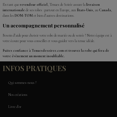
En tant que
revendeur officiel
, Tenues de Soirée assure la
livraison
internationale
de ses robes : partout en Europe, aux
États-Unis
, au
Canada
,
dans les
DOM-TOM
et bien d’autres destinations.
Un accompagnement personnalisé
Besoin d’aide pour choisir votre robe de mariée ou de soirée ? Notre équipe est à
votre écoute pour vous conseiller et vous guider vers la tenue idéale.
Faites confiance à Tenuesdesoiree.com et trouvez la robe qui fera de
votre évènement un moment inoubliable.
INFOS PRATIQUES
Qui sommes-nous ?
Nos créations
Livre d'or