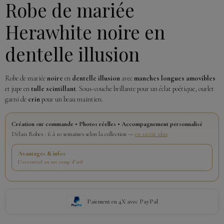
Robe de mariée
Herawhite noire en
dentelle illusion
Robe de mariée
noire
en
dentelle illusion
avec
manches longues amovibles
et jupe en
tulle scintillant
. Sous-couche brillante pour un éclat poétique, ourlet
garni de
crin
pour un beau maintien.
Création sur commande • Photos réelles • Accompagnement personnalisé
Délais Robes : 6 à 10 semaines selon la collection —
en savoir plus
Avantages & infos
L’essentiel en un coup d’œil
Paiement en 4X avec PayPal