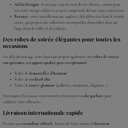
Adela Designs
: la marque coup de cœur de nos clientes, connue pour
son style vintage raffiné et ses prix compétitifs défiant toute concurrence.
Betancy
: notre nouvelle marque anglaise, déjà plébiscitée dans le monde
entier, qui propose des collections intemporelles disponibles dans un
large choix de tailles et de couleurs.
Des robes de soirée élégantes pour toutes les
occasions
Au-delà du mariage, notre boutique propose également des
robes de soirée
européennes
au
rapport qualité-prix exceptionnel
:
Robes de
demoiselles d’honneur
Robes de
cocktail chic
Robes de
soirée glamour
(paillettes, moulantes, élégantes…)
Peu importe l’occasion, vous trouverez forcément la
robe parfaite
pour
sublimer votre silhouette.
Livraison internationale rapide
En tant que
revendeur officiel
, Tenues de Soirée assure la
livraison