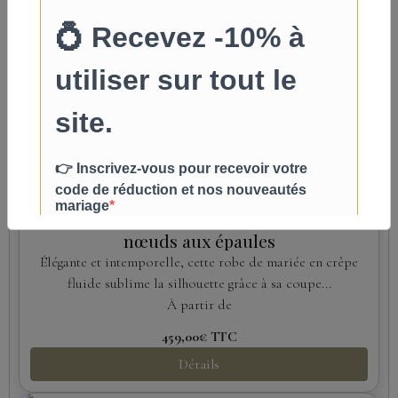
Robe de Mariée Princesse Bohème en
Tulle Pailleté et Dentelle Florale
Laissez-vous séduire par cette robe de mariée au style
bohème romantique, confectionnée...
À partir de
549,00€
TTC
Détails
Nouveau
Robe de mariée sirène en crêpe avec
nœuds aux épaules
Élégante et intemporelle, cette robe de mariée en crêpe
fluide sublime la silhouette grâce à sa coupe...
À partir de
459,00€
TTC
Détails