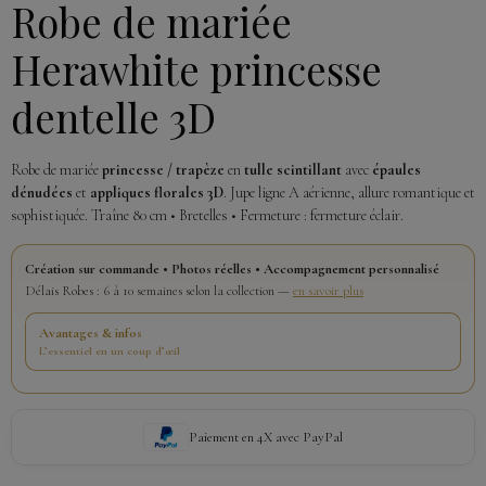
Robe de mariée
Herawhite princesse
dentelle 3D
Robe de mariée
princesse / trapèze
en
tulle scintillant
avec
épaules
dénudées
et
appliques florales 3D
. Jupe ligne A aérienne, allure romantique et
sophistiquée. Traîne 80 cm • Bretelles • Fermeture : fermeture éclair.
Création sur commande • Photos réelles • Accompagnement personnalisé
Délais Robes : 6 à 10 semaines selon la collection —
en savoir plus
Avantages & infos
L’essentiel en un coup d’œil
Paiement en 4X avec PayPal