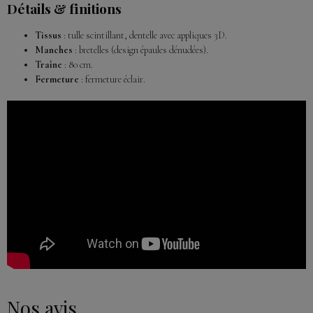
Détails & finitions
Tissus
: tulle scintillant, dentelle avec appliques 3D.
Manches
: bretelles (design épaules dénudées).
Traîne
: 80 cm.
Fermeture
: fermeture éclair.
Nos avis