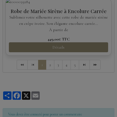
Robe de Mariée Sirène à Encolure Carrée
Sublimez votre silhouette avec cette robe de mariée sirène
en crêpe ivoire. Son élégante encolure carrée...
À partir de
449,00€
TTC
Détails
1
2
3
4
5
Partager
Facebook
X
Email
Vous devez être connecté pour poster un commentaire