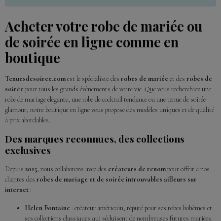
Acheter votre robe de mariée ou
de soirée en ligne comme en
boutique
Tenuesdesoiree.com
est le spécialiste des
robes de mariée
et des
robes de
soirée
pour tous les grands évènements de votre vie. Que vous recherchiez une
robe de mariage élégante, une robe de cocktail tendance ou une tenue de soirée
glamour, notre boutique en ligne vous propose des modèles uniques et de qualité
à prix abordables.
Des marques reconnues, des collections
exclusives
Depuis
2015
, nous collaborons avec des
créateurs de renom
pour offrir à nos
clientes des
robes de mariage et de soirée introuvables ailleurs sur
internet
:
Helen Fontaine
: créateur américain, réputé pour ses robes bohèmes et
ses collections classiques qui séduisent de nombreuses futures mariées.