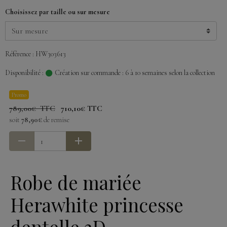
Choisissez par taille ou sur mesure
Référence : HW303613
Disponibilité :
Création sur commande : 6 à 10 semaines selon la collection
Promo
789,00€ TTC
710,10€ TTC
soit
78,90€
de remise
Robe de mariée
Herawhite princesse
dentelle 3D