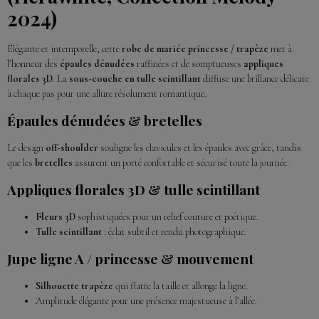
2024)
Élégante et intemporelle, cette
robe de mariée princesse / trapèze
met à
l’honneur des
épaules dénudées
raffinées et de somptueuses
appliques
florales 3D
. La
sous-couche en tulle scintillant
diffuse une brillance délicate
à chaque pas pour une allure résolument romantique.
Épaules dénudées & bretelles
Le design
off-shoulder
souligne les clavicules et les épaules avec grâce, tandis
que les
bretelles
assurent un porté confortable et sécurisé toute la journée.
Appliques florales 3D & tulle scintillant
Fleurs 3D
sophistiquées pour un relief couture et poétique.
Tulle scintillant
: éclat subtil et rendu photographique.
Jupe ligne A / princesse & mouvement
Silhouette trapèze
qui flatte la taille et allonge la ligne.
Amplitude élégante pour une présence majestueuse à l’allée.