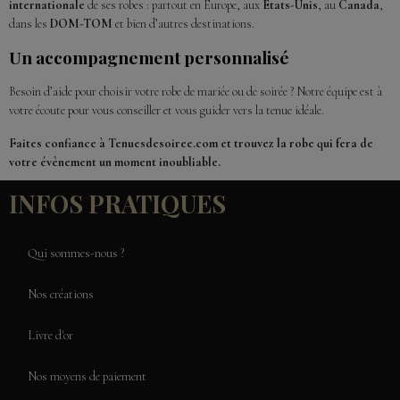
internationale
de ses robes : partout en Europe, aux
États-Unis
, au
Canada
,
dans les
DOM-TOM
et bien d’autres destinations.
Un accompagnement personnalisé
Besoin d’aide pour choisir votre robe de mariée ou de soirée ? Notre équipe est à
votre écoute pour vous conseiller et vous guider vers la tenue idéale.
Faites confiance à Tenuesdesoiree.com et trouvez la robe qui fera de
votre évènement un moment inoubliable.
INFOS PRATIQUES
Qui sommes-nous ?
Nos créations
Livre d'or
Nos moyens de paiement