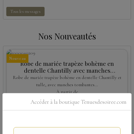
Tous les messages
Nos Nouveautés
Nouveau
Robe de mariée trapèze bohème en
dentelle Chantilly avec manches
amovibles
Robe de mariée trapèze bohème en dentelle Chantilly et
tulle, avec manches tombantes...
À partir de
Accéder à la boutique Tenuesdesoiree.com
579,00€
TTC
Détails
Nouveau