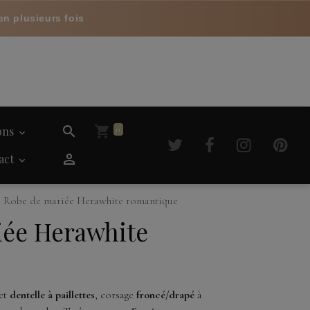
en plusieurs fois
ions
0
act
Robe de mariée Herawhite romantique
iée Herawhite
et
dentelle à paillettes
, corsage
froncé/drapé
à