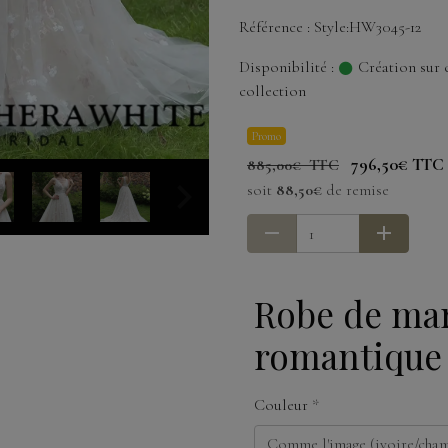
Référence : Style:HW3045-12
Disponibilité :
Création sur 
collection
Promo
796,50€ TTC
885,00€ TTC
soit
88,50€
de remise
Robe de mar
romantique
Couleur