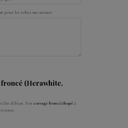
t pour les robes sur mesure
e froncé (Herawhite,
éclat délicat. Son
corsage froncé/drapé
à
écieuse.