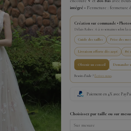
encolure
V
et
dos bas
avec bouto
intégré
• Fermeture : fermeture é
Création sur commande • Photos
Délais Robes : 6 à 10 semaines selon la 
Guide des tailles
Prise des mes
Livraison offerte dès 229€
8€ o
Obtenir un conseil
Demander u
Besoin d’aide ?
Écrivez-nous
.
Paiement en 4X avec PayPa
Choisissez par taille ou sur mesu