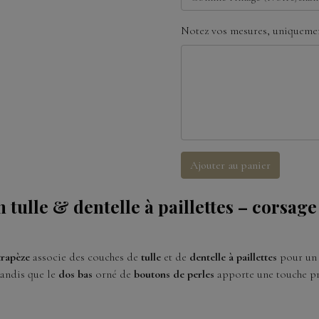
Notez vos mesures, uniquemen
Ajouter au panier
 tulle & dentelle à paillettes – corsag
trapèze
associe des couches de
tulle
et de
dentelle à paillettes
pour un 
tandis que le
dos bas
orné de
boutons de perles
apporte une touche pr