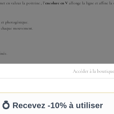
et en valeur la poitrine ; l’
encolure en V
allonge la ligne et affine la 
 et photogénique.
 à chaque mouvement.
inée.
Accéder à la boutiqu
discret.