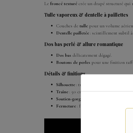
Le
froncé texturé
crée un drapé structuré qui m
Tulle vaporeux & dentelle à paillettes
Couches de
tulle
pour un volume aérien
Dentelle pailletée
: scintillement subtil
Dos bas perlé & allure romantique
Dos bas
délicatement dégagé.
Boutons de perles
pour une finition raff
Détails & finitions
Silhouette
: trapèze.
Traîne
: 50 cm.
Soutien-gorge intégré
pour un maintien 
Fermeture
: fermeture éclair.