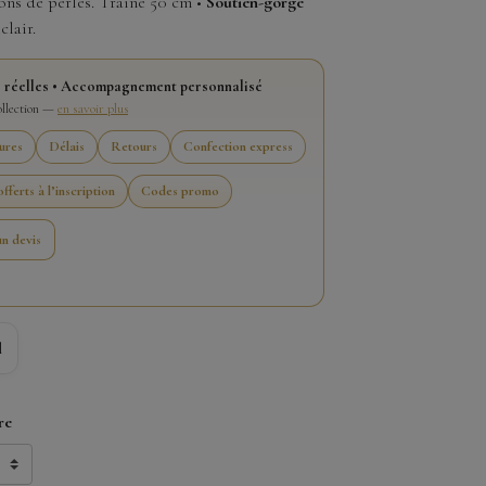
ns de perles. Traîne 50 cm •
Soutien-gorge
clair.
 réelles • Accompagnement personnalisé
collection —
en savoir plus
ures
Délais
Retours
Confection express
fferts à l’inscription
Codes promo
n devis
l
re