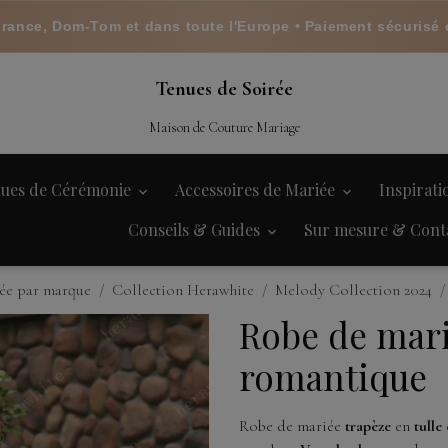
France, Dom-Tom et dans toute l'Europe • Paiement sécurisé 
Tenues de Soirée
Maison de Couture Mariage
ues de Cérémonie
Accessoires de Mariée
Inspirat
Conseils & Guides
Sur mesure & Cont
ée par marque
Collection Herawhite
Melody Collection 2024
Robe de mar
romantique
Robe de mariée
trapèze
en
tulle