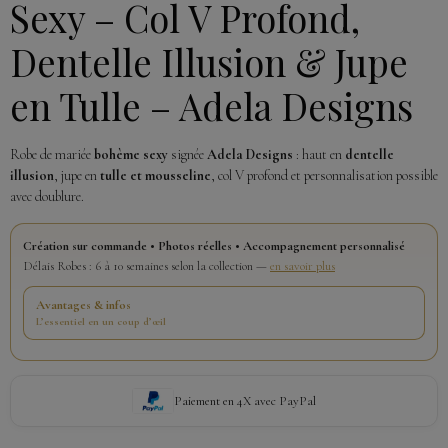
Sexy – Col V Profond,
Dentelle Illusion & Jupe
en Tulle – Adela Designs
Robe de mariée
bohème sexy
signée
Adela Designs
: haut en
dentelle
illusion
, jupe en
tulle et mousseline
, col V profond et personnalisation possible
avec doublure.
Création sur commande • Photos réelles • Accompagnement personnalisé
Délais Robes : 6 à 10 semaines selon la collection —
en savoir plus
Avantages & infos
L’essentiel en un coup d’œil
Paiement en 4X avec PayPal