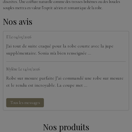
discrètes. Une coiffure naturelle comme des tresses bohèmes ou des boucles
souples mettra en valeur l’esprit aérien et romantique de la robe.
Nos avis
E
Le 04/05/2026
J'ai tout de suite craqué pour la robe courte avec la jupe
supplémentaire. Sonia m'a bien renseignée ...
Mylène
Le 14/01/2026
Robe sur mesure parfaite J’ai commandé une robe sur mesure
et le rendu est incroyable. La coupe met ...
Tous les messages
Nos produits