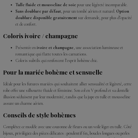
Tulle fluide et mousseline de soie
pour une légèreté incomparable.
Sans doublure par défaut
, pour un tombé aérien et naturel.
Option
doublure disponible gratuitement
sur demande, pour plus d’opacité
et de confort.
Coloris ivoire / champagne
Présentée en
ivoire et champagne
, une association lumineuse et
romantique qui flatte toutes les carnations.
Coloris subtils qui renforcent l’esprit bohème chic.
Pour la mariée bohème et sensuelle
Idéale pour les futures mariées qui souhaitent allier sensualité et légèreté, cette
robe offre une silhouette fluide et féminine. Son col en V profond et sa dentelle
illusion séduisent par leur modernité, tandis que la jupe en tulle et mousseline
assure un charme aérien.
Conseils de style bohèmes
Complétez ce modèle avec une couronne de fleurs ou un voile léger en tulle. Côté
bijoux, privilégiez des pièces délicates : pendentif fin, boucles longues ou perles