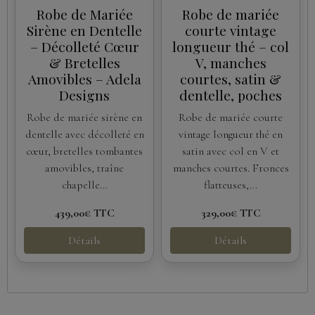
Robe de Mariée
Robe de mariée
Sirène en Dentelle
courte vintage
– Décolleté Cœur
longueur thé – col
& Bretelles
V, manches
Amovibles – Adela
courtes, satin &
Designs
dentelle, poches
Robe de mariée sirène en
Robe de mariée courte
dentelle avec décolleté en
vintage longueur thé en
cœur, bretelles tombantes
satin avec col en V et
amovibles, traîne
manches courtes. Fronces
chapelle...
flatteuses,...
439,00€
TTC
329,00€
TTC
Détails
Détails