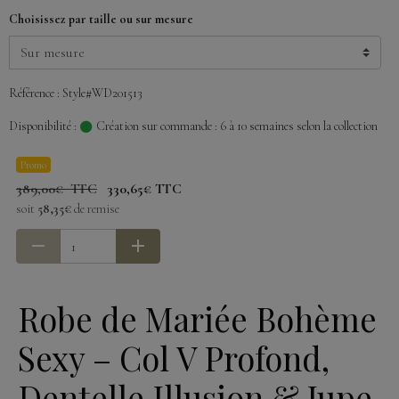
Choisissez par taille ou sur mesure
Référence : Style#WD201513
Disponibilité :
Création sur commande : 6 à 10 semaines selon la collection
Promo
389,00€ TTC
330,65€ TTC
soit
58,35€
de remise
Robe de Mariée Bohème
Sexy – Col V Profond,
Dentelle Illusion & Jupe