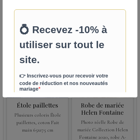
390,00€
TTC
Détails
Détails
Promo
Étole paillettes
Robe de mariée
Helen Fontaine
Plusieurs coloris Étole
Photo réelle Robe de
paillettes, coton Fait
mariée Collection Helen
main 65x175 cm
Fontaine 2020, robe A-