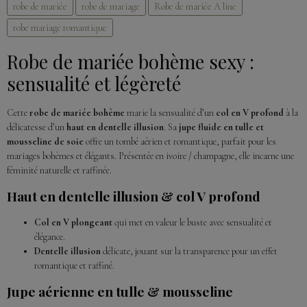
robe de mariée
robe de mariage
Robe de mariée A line
robe mariage romantique
Robe de mariée bohème sexy :
sensualité et légèreté
Cette
robe de mariée bohème
marie la sensualité d’un
col en V profond
à la
délicatesse d’un
haut en dentelle illusion
. Sa
jupe fluide en tulle et
mousseline de soie
offre un tombé aérien et romantique, parfait pour les
mariages bohèmes et élégants. Présentée en ivoire / champagne, elle incarne une
féminité naturelle et raffinée.
Haut en dentelle illusion & col V profond
Col en V plongeant
qui met en valeur le buste avec sensualité et
élégance.
Dentelle illusion
délicate, jouant sur la transparence pour un effet
romantique et raffiné.
Jupe aérienne en tulle & mousseline