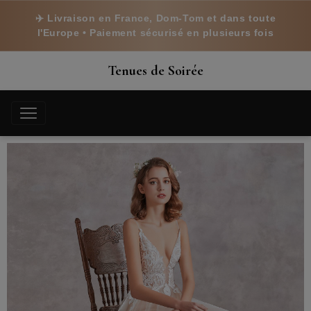
✈️ Livraison en France, Dom-Tom et dans toute
l'Europe • Paiement sécurisé en plusieurs fois
Tenues de Soirée