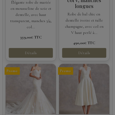
col V, manches
Élégante robe de mariée
longues
en mousseline de soie et
Robe de bal chic en
dentelle, avec haut
dentelle ivoire et tulle
transparent, manches 3/4,
champagne, avec col en
col...
V haut perlé à...
359,00€
TTC
490,00€
TTC
Détails
Détails
Promo
Promo