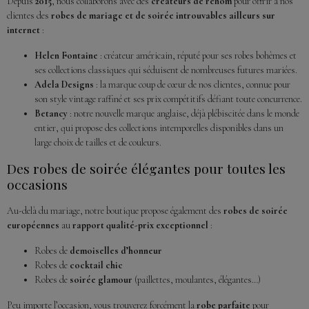
Depuis
2015
, nous collaborons avec des
créateurs de renom
pour offrir à nos
clientes des
robes de mariage et de soirée introuvables ailleurs sur
internet
:
Helen Fontaine
: créateur américain, réputé pour ses robes bohèmes et
ses collections classiques qui séduisent de nombreuses futures mariées.
Adela Designs
: la marque coup de cœur de nos clientes, connue pour
son style vintage raffiné et ses prix compétitifs défiant toute concurrence.
Betancy
: notre nouvelle marque anglaise, déjà plébiscitée dans le monde
entier, qui propose des collections intemporelles disponibles dans un
large choix de tailles et de couleurs.
Des robes de soirée élégantes pour toutes les
occasions
Au-delà du mariage, notre boutique propose également des
robes de soirée
européennes
au
rapport qualité-prix exceptionnel
:
Robes de
demoiselles d’honneur
Robes de
cocktail chic
Robes de
soirée glamour
(paillettes, moulantes, élégantes…)
Peu importe l’occasion, vous trouverez forcément la
robe parfaite
pour