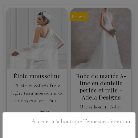
Promo
Étole mousseline
Robe de mariée A-
line en dentelle
Plusieurs coloris Étole
perlée et tulle –
légère tissu mousseline de
Adela Designs
soie 75×200 cm Fait...
Une silhouette A-line
79,00€
TTC
fluide et romantique, avec
Accéder à la boutique Tenuesdesoiree.com
un haut en dentelle perlée
et une jupe en tulle
superposé....