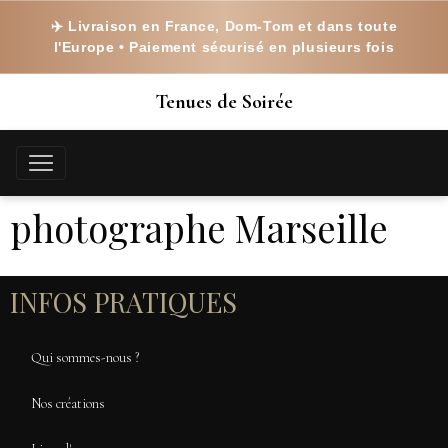
✈️ Livraison en France, Dom-Tom et dans toute
l'Europe • Paiement sécurisé en plusieurs fois
Tenues de Soirée
photographe Marseille
INFOS PRATIQUES
Qui sommes-nous ?
Nos créations