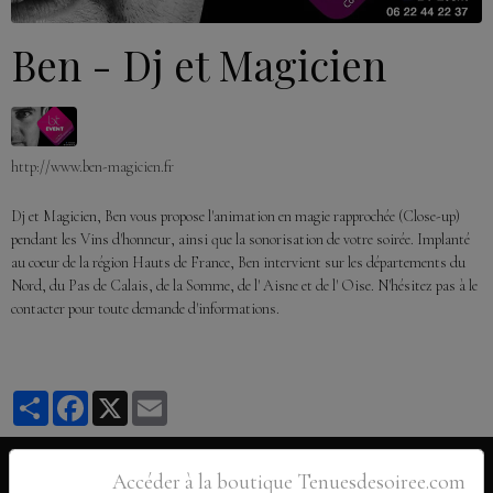
Ben - Dj et Magicien
http://www.ben-magicien.fr
Dj et Magicien, Ben vous propose l'animation en magie rapprochée (Close-up)
pendant les Vins d'honneur, ainsi que la sonorisation de votre soirée. Implanté
au coeur de la région Hauts de France, Ben intervient sur les départements du
Nord, du Pas de Calais, de la Somme, de l' Aisne et de l' Oise. N'hésitez pas à le
contacter pour toute demande d'informations.
Partager
Facebook
X
Email
INFOS PRATIQUES
Accéder à la boutique Tenuesdesoiree.com