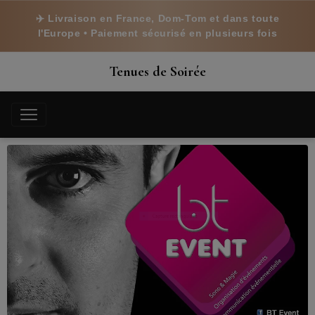
✈️ Livraison en France, Dom-Tom et dans toute
l'Europe • Paiement sécurisé en plusieurs fois
Tenues de Soirée