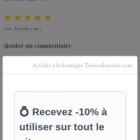
★
★
★
★
★
1
vote. Moyenne
5
sur 5.
Ajouter un commentaire
Nom
Accéder à la boutique Tenuesdesoiree.com
E-mail
Site Internet