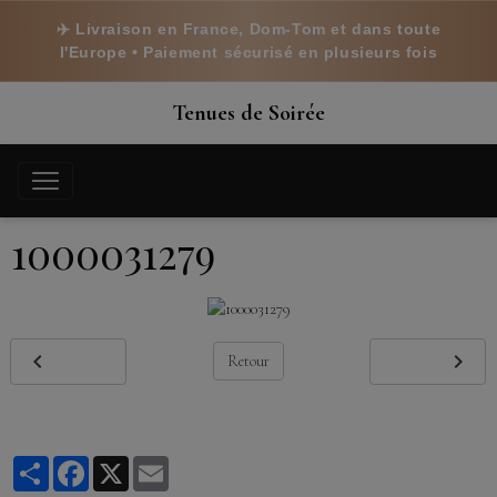
✈️ Livraison en France, Dom-Tom et dans toute
l'Europe • Paiement sécurisé en plusieurs fois
Tenues de Soirée
1000031279
Retour
Partager
Facebook
X
Email