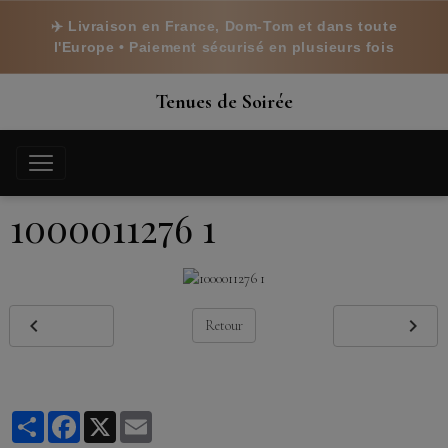
✈️ Livraison en France, Dom-Tom et dans toute
l'Europe • Paiement sécurisé en plusieurs fois
Tenues de Soirée
1000011276 1
Retour
Partager
Facebook
X
Email