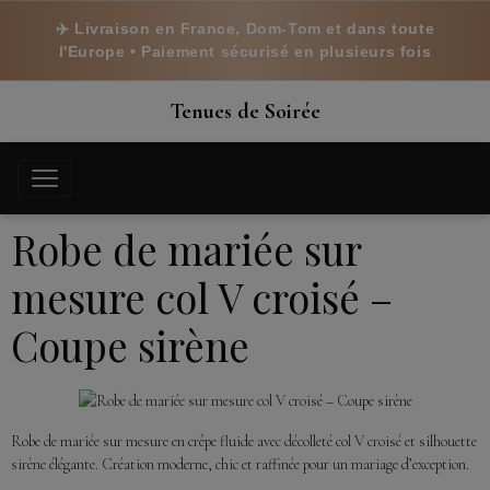
✈️ Livraison en France, Dom-Tom et dans toute
l'Europe • Paiement sécurisé en plusieurs fois
Tenues de Soirée
Robe de mariée sur
mesure col V croisé –
Coupe sirène
Robe de mariée sur mesure en crêpe fluide avec décolleté col V croisé et silhouette
sirène élégante. Création moderne, chic et raffinée pour un mariage d’exception.