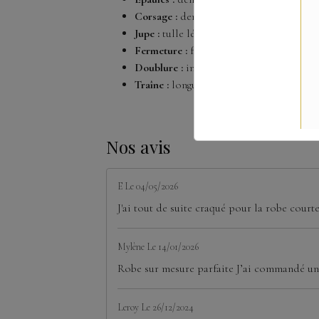
Corsage :
dentelle florale appliquée à l
Jupe :
tulle léger et aérien
Fermeture :
fermeture éclair discrète a
Doublure :
intégrée pour un confort op
Traîne :
longueur
chapelle
(environ 70 
Nos avis
E
Le 04/05/2026
J'ai tout de suite craqué pour la robe court
Mylène
Le 14/01/2026
Robe sur mesure parfaite J’ai commandé une
Leroy
Le 26/12/2024