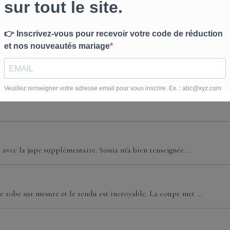
a main avec maintien interne
u dos
timal
cm)
e avec la jupe supplémentaire. Sonia m'a bien renseignée ...
 robe sur mesure et le rendu est incroyable. La coupe met ...