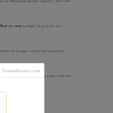
t en offrant une grande légèreté, cette robe
lleté en cœur
souligne la poitrine avec
ent sur la jupe, créant une transition
e Tenuesdesoiree.com
re un confort optimal tout en conservant une