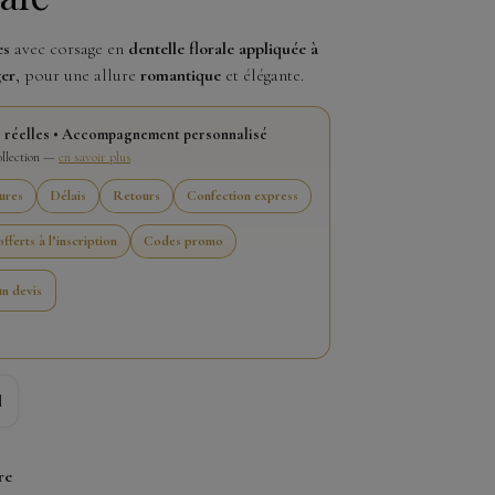
es
avec corsage en
dentelle florale appliquée à
ger
, pour une allure
romantique
et élégante.
 réelles • Accompagnement personnalisé
collection —
en savoir plus
ures
Délais
Retours
Confection express
fferts à l’inscription
Codes promo
n devis
l
re