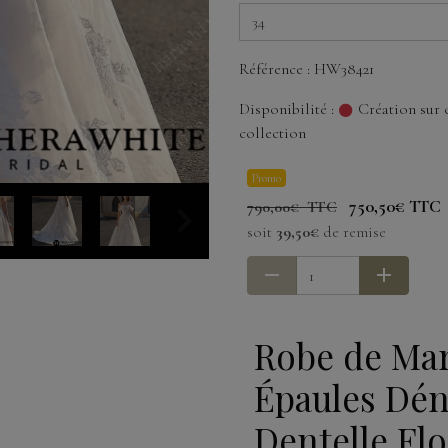
Référence : HW38421
Disponibilité :
Création sur 
collection
Promo
750,50€ TTC
790,00€ TTC
soit
39,50€
de remise
Robe de Mar
Épaules Dén
Dentelle Flo