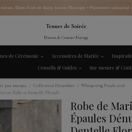
France, Dom-Tom et dans toute l'Europe • Paiement sécurisé 
Tenues de Soirée
Maison de Couture Mariage
ues de Cérémonie
Accessoires de Mariée
Inspirat
Conseils & Guides
Sur mesure & Cont
ée par marque
Collection Herawhite
Whispering Petals 2026
s en Tulle et Dentelle Florale
Robe de Mar
Épaules Dénu
Dentelle Flor