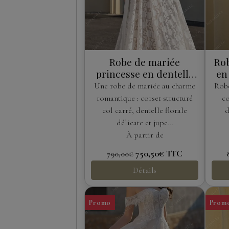
Robe de mariée
Rob
princesse en dentelle
en
fleurie – col carré &
Une robe de mariée au charme
Robe
nœud oversize
pl
romantique : corset structuré
co
amovible
col carré, dentelle florale
d
délicate et jupe...
À partir de
750,50€
TTC
790,00€
Détails
Promo
Prom