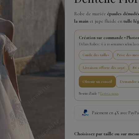
Robe de mariée
épaules dénudé
la main
et jupe fluide en
tulle lé
Création sur commande • Photos
Délais Robes : 6 à 10 semaines selon la 
Guide des tailles
Prise des mes
Livraison offerte dès 229€
8€ o
Obtenir un conseil
Demander u
Besoin d’aide ?
Écrivez-nous
.
Paiement en 4X avec PayPa
Choisissez par taille ou sur mesu