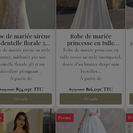
e de mariée sirène
Robe de mariée
 dentelle florale 3D
princesse en tulle
c
avec décolleté
ivoire à bustier drapé
 de mariée sirène au style
Robe de mariée princesse en
ongeant et ras-de-
uture, sublimée par une
tulle ivoire au style intemporel,
cou amovible
entelle florale 3D et un
dotée d’un bustier drapé sans
décolleté plongeant...
bretelles...
À partir de
À partir de
854,05€
TTC
816,05€
TTC
899,00€
859,00€
Détails
Détails
o
Promo
P