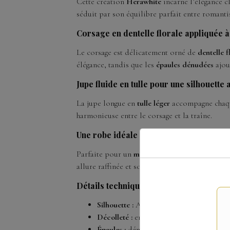
Cette création
Herawhite
incarne l’élégance c
séduit par son équilibre parfait entre romant
Corsage en dentelle florale appliquée à
Le corsage est délicatement orné de
dentelle f
élégance, tandis que les
épaules dénudées
ajou
Jupe fluide en tulle pour une silhouette
La jupe longue en
tulle léger
accompagne chaque
harmonieuse entre le corsage et la traîne.
Une robe idéale pour une cérémonie él
Parfaite pour un
mariage romantique
, une cér
allure raffinée et sophistiquée.
Détails techniques
Silhouette :
A-line fluide
Décolleté :
en cœur
Épaules :
dénudées avec bretelles tomba