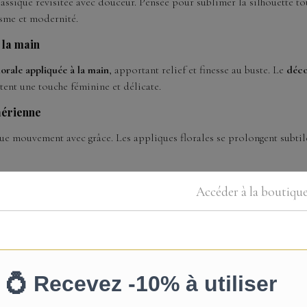
lassique revisitée avec douceur. Pensée pour sublimer la silhouette tou
isme et modernité.
 la main
lorale appliquée à la main
, apportant relief et finesse au buste. Le
déco
tent une touche féminine et délicate.
 aérienne
 mouvement avec grâce. Les appliques florales se prolongent subtilem
égante
Accéder à la boutiqu
émonie en extérieur ou un mariage chic et intemporel, cette robe off
ntes en dentelle