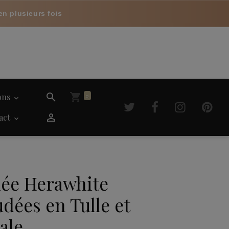
en plusieurs fois
ions
0
act
iée Herawhite
dées en Tulle et
ale