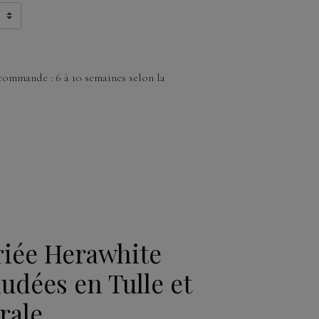
commande : 6 à 10 semaines selon la
iée Herawhite
udées en Tulle et
rale