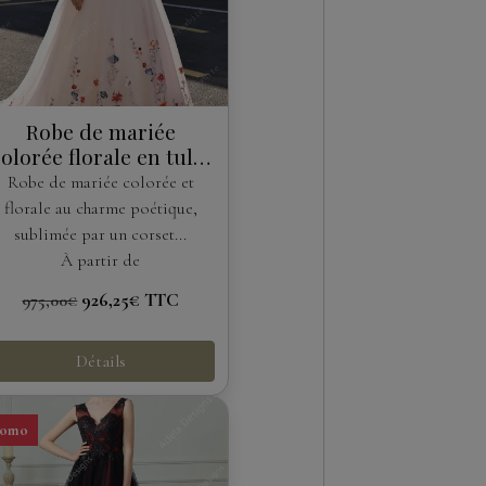
Robe de mariée
olorée florale en tulle
avec corset brodé
Robe de mariée colorée et
florale au charme poétique,
sublimée par un corset...
À partir de
926,25€
TTC
975,00€
Détails
romo